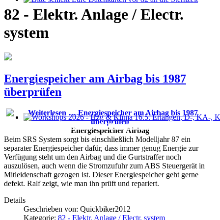
Bitte schickt Eure Datenkarten vor 82 an die Sternzeit
82 - Elektr. Anlage / Electr.
system
Energiespeicher am Airbag bis 1987
überprüfen
Workshops 2026 - Hzg & Klima 16.5. Erlangen, D-, KA-, KE-Je
Energiespeicher Airbag
Beim SRS System sorgt bis einschließlich Modelljahr 87 ein
separater Energiespeicher dafür, dass immer genug Energie zur
Verfügung steht um den Airbag und die Gurtstraffer noch
auszulösen, auch wenn die Stromzufuhr zum ABS Steuergerät in
Mitleidenschaft gezogen ist. Dieser Energiespeicher geht gerne
defekt. Ralf zeigt, wie man ihn prüft und repariert.
Details
Geschrieben von:
Quickbiker2012
Kategorie:
82 - Elektr. Anlage / Electr. system