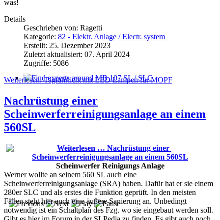
was!
Details
Geschrieben von:
Ragetti
Kategorie:
82 - Elektr. Anlage / Electr. system
Erstellt: 25. Dezember 2023
Zuletzt aktualisiert: 07. April 2024
Zugriffe: 5086
Weiterlesen: Tagfahrlicht mit LED Lampen für MOPF
Find experts around MB 107 SL / SLC
Nachrüstung einer
Scheinwerferreinigungsanlage an einem
560SL
Scheinwerfer Reinigungs Anlage
Werner wollte an seinem 560 SL auch eine
Scheinwerferreinigungsanlage (SRA) haben. Dafür hat er sie einem
280er SLC und als erstes die Funktion geprüft. In den meisten
Fällen steht hier auch eine äußere Sanierung an. Unbedingt
notwendig ist ein Schaltplan des Fzg. wo sie eingebaut werden soll.
Gibt es hier im Forum in der SLPedia zu finden. Es gibt auch noch