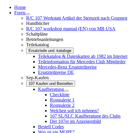
Home
Foren
R/C 107 Werkstatt Artikel der Sternzeit nach Gruppen
Handbücher
R/C 107 workshop manual (EN) von MB USA
Schaltpläne
Betriebsanleitungen
Teilekatalog
Ersatzteile und -kataloge
Teilekatalog & Datenkarten ab 1982 im Internet
Teileinformation für Mercedes Club Mitglieder
Mercedes-Benz Ersatzteilpreise
Ersatzteilpreise DE
Sep-Kaufen
107 Kaufen und Bestellen
Kaufberatung
Checkliste
Rostgalerie 1
Rostgalerie 2
Welchen soll ich nehmen?
107 SL/SLC Kaufberatung des Clubs
Der 107er im Anzeigenbild
Bestell Codes
Was ist ein MOPF?