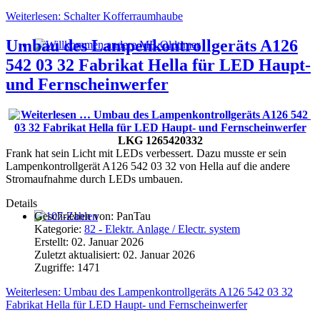
Weiterlesen: Schalter Kofferraumhaube
Umbau des Lampenkontrollgeräts A126
Willkommen andere MB Oldtimer
542 03 32 Fabrikat Hella für LED Haupt-
und Fernscheinwerfer
LKG 1265420332
Frank hat sein Licht mit LEDs verbessert. Dazu musste er sein
Lampenkontrollgerät A126 542 03 32 von Hella auf die andere
Stromaufnahme durch LEDs umbauen.
Details
Geschrieben von:
PanTau
107-Zahlen
Kategorie:
82 - Elektr. Anlage / Electr. system
Erstellt: 02. Januar 2026
Zuletzt aktualisiert: 02. Januar 2026
Zugriffe: 1471
Weiterlesen: Umbau des Lampenkontrollgeräts A126 542 03 32
Fabrikat Hella für LED Haupt- und Fernscheinwerfer