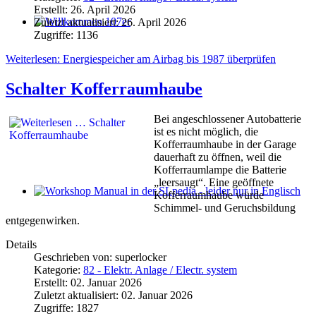
Erstellt: 26. April 2026
Zuletzt aktualisiert: 26. April 2026
Willkommen 107er
Zugriffe: 1136
Weiterlesen: Energiespeicher am Airbag bis 1987 überprüfen
Schalter Kofferraumhaube
Bei angeschlossener Autobatterie
ist es nicht möglich, die
Kofferraumhaube in der Garage
dauerhaft zu öffnen, weil die
Kofferraumlampe die Batterie
„leersaugt“. Eine geöffnete
Kofferraumhaube würde
Workshop Manual in der SLpedia - leider nur in Englisch
Schimmel- und Geruchsbildung
entgegenwirken.
Details
Geschrieben von:
superlocker
Kategorie:
82 - Elektr. Anlage / Electr. system
Erstellt: 02. Januar 2026
Zuletzt aktualisiert: 02. Januar 2026
Zugriffe: 1827