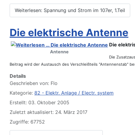
Weiterlesen: Spannung und Strom im 107er, 1.Teil
Die elektrische Antenne
Die elektr
Antenne
Die Zusatzaus
SL und SLC in jeder Farbe sehen
Beitrag wird der Austausch des Verschleißteils "Antennenstab" be
Details
Geschrieben von:
Flo
Kategorie:
82 - Elektr. Anlage / Electr. system
Erstellt: 03. Oktober 2005
Zuletzt aktualisiert: 24. März 2017
Zugriffe: 67752