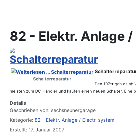
Bitte schickt Eure Datenkarten vor 82 an die Sternzeit
82 - Elektr. Anlage /
Schalterreparatur
Schalterreparatu
Schalterreparatur
Den 107er gab es ab W
meisten zum DC-Händler und kaufen
einen neuen Schalter. Eine p
Workshops 2026 - Hzg & Klima 16.5. Erlangen, D-, KA-,
Details
Geschrieben von:
sechsneunergarage
Kategorie:
82 - Elektr. Anlage / Electr. system
Erstellt: 17. Januar 2007