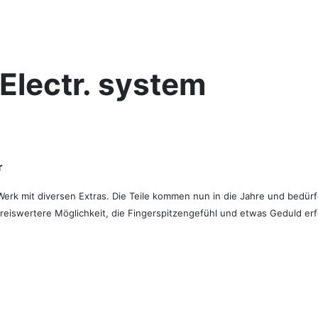
 Electr. system
r
erk mit diversen Extras. Die Teile kommen nun in die Jahre und bedürfe
reiswertere Möglichkeit, die Fingerspitzengefühl und etwas Geduld erfo
 KE-Jetronic über Jetronic.org