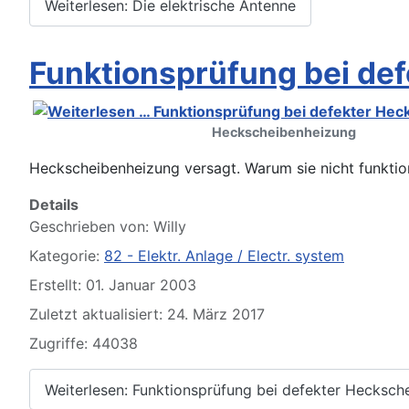
Please send your pre 82 datacards to Sternzeit-107
Weiterlesen: Die elektrische Antenne
Funktionsprüfung bei de
Heckscheibenheizung
Heckscheibenheizung versagt. Warum sie nicht funktion
Details
Find experts around MB 107 SL / SLC
Geschrieben von:
Willy
Kategorie:
82 - Elektr. Anlage / Electr. system
Erstellt: 01. Januar 2003
Zuletzt aktualisiert: 24. März 2017
Zugriffe: 44038
Weiterlesen: Funktionsprüfung bei defekter Hecksch