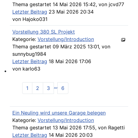
Please send your pre 82 datacards to Sternzeit-107
Thema gestartet 14 Mai 2026 15:42, von
jcvd77
Letzter Beitrag
23 Mai 2026 20:34
von
Hajoko031
Vorstellung 380 SL Projekt
Kategorie:
Vorstellung/Introduction
Thema gestartet 09 März 2025 13:01, von
sunnybug1984
Letzter Beitrag
18 Mai 2026 17:06
von
karlo63
Find experts around MB 107 SL / SLC
...
1
2
3
6
Ein Neuling wird unsere Garage belegen
Kategorie:
Vorstellung/Introduction
Thema gestartet 13 Mai 2026 17:55, von
Ragetti
Letzter Beitrag
14 Mai 2026 20:03