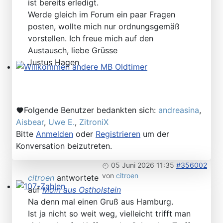
ist bereits erledigt.
Werde gleich im Forum ein paar Fragen
posten, wollte mich nur ordnungsgemäß
vorstellen. Ich freue mich auf den
Austausch, liebe Grüsse
Justus Hagen
Willkommen andere MB Oldtimer
Folgende Benutzer bedankten sich:
andreasina
,
Aisbear
,
Uwe E.
,
ZitroniX
Bitte
Anmelden
oder
Registrieren
um der
Konversation beizutreten.
05 Juni 2026 11:35
#356002
von
citroen
citroen
antwortete
auf
Moin aus Ostholstein
107-Zahlen
Na denn mal einen Gruß aus Hamburg.
Ist ja nicht so weit weg, vielleicht trifft man