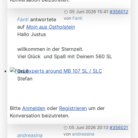
Please send your pre 82 datacards to Sternzeit-107
05 Juni 2026 15:41
#356012
von
Fanti
Fanti
antwortete
auf
Moin aus Ostholstein
Hallo Justus
willkommen in der Sternzeit.
Viel Glück und Spaß mit Deinem 560 SL
Gruß
Find experts around MB 107 SL / SLC
Stefan
Bitte
Anmelden
oder
Registrieren
um der
Konversation beizutreten.
05 Juni 2026 20:13
#356021
von
andreasina
andreasina