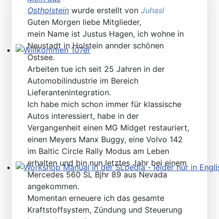
Ostholstein
wurde erstellt von
Juhasl
Guten Morgen liebe Mitglieder,
mein Name ist Justus Hagen, ich wohne in
Neustadt in Holstein annder schönen
Ostsee.
Willkommen 107er
Arbeiten tue ich seit 25 Jahren in der
Automobilindustrie im Bereich
Lieferantenintegration.
Ich habe mich schon immer für klassische
Autos interessiert, habe in der
Vergangenheit einen MG Midget restauriert,
einen Meyers Manx Buggy, eine Volvo 142
im Baltic Circle Rally Modus am Leben
erhalten und bin nun letztes Jahr bei einem
Mercedes 560 SL Bjhr 89 aus Nevada
Workshop Manual in der SLpedia - leider nur in Englisc
angekommen.
Momentan erneuere ich das gesamte
Kraftstoffsystem, Zündung und Steuerung