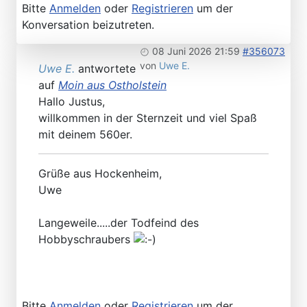
Bitte
Anmelden
oder
Registrieren
um der
Konversation beizutreten.
08 Juni 2026 21:59
#356073
von
Uwe E.
Uwe E.
antwortete
auf
Moin aus Ostholstein
Hallo Justus,
willkommen in der Sternzeit und viel Spaß
mit deinem 560er.
Grüße aus Hockenheim,
Uwe
Langeweile.....der Todfeind des
Hobbyschraubers
Bitte
Anmelden
oder
Registrieren
um der