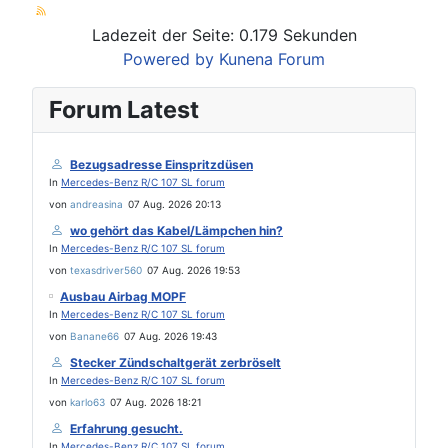
Ladezeit der Seite: 0.179 Sekunden
Powered by
Kunena Forum
Forum Latest
Bezugsadresse Einspritzdüsen
In
Mercedes-Benz R/C 107 SL forum
von
andreasina
07 Aug. 2026 20:13
wo gehört das Kabel/Lämpchen hin?
In
Mercedes-Benz R/C 107 SL forum
von
texasdriver560
07 Aug. 2026 19:53
Ausbau Airbag MOPF
In
Mercedes-Benz R/C 107 SL forum
von
Banane66
07 Aug. 2026 19:43
Stecker Zündschaltgerät zerbröselt
In
Mercedes-Benz R/C 107 SL forum
von
karlo63
07 Aug. 2026 18:21
Erfahrung gesucht.
In
Mercedes-Benz R/C 107 SL forum