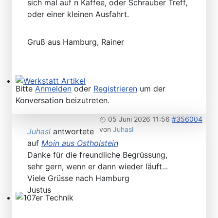
sich mal auf n Kaffee, oder Schrauber Treff,
oder einer kleinen Ausfahrt.
Gruß aus Hamburg, Rainer
Bitte
Anmelden
oder
Registrieren
um der
Werkstatt Artikel
Konversation beizutreten.
05 Juni 2026 11:56
#356004
von
Juhasl
Juhasl
antwortete
auf
Moin aus Ostholstein
Danke für die freundliche Begrüssung,
sehr gern, wenn er dann wieder läuft...
Viele Grüsse nach Hamburg
Justus
107er Technik