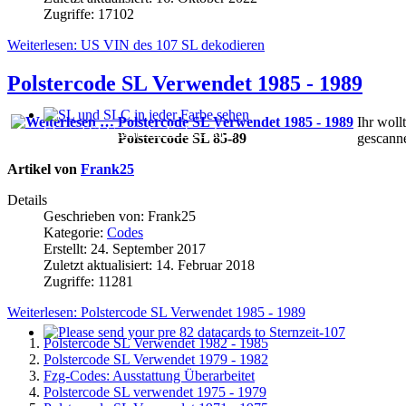
Zugriffe: 17102
Weiterlesen: US VIN des 107 SL dekodieren
Polstercode SL Verwendet 1985 - 1989
Ihr woll
SL und SLC in jeder Farbe sehen
Polstercode SL 85-89
gescanne
Artikel von
Frank25
Details
Geschrieben von:
Frank25
Kategorie:
Codes
Erstellt: 24. September 2017
Zuletzt aktualisiert: 14. Februar 2018
Zugriffe: 11281
Weiterlesen: Polstercode SL Verwendet 1985 - 1989
Polstercode SL Verwendet 1982 - 1985
Please send your pre 82 datacards to Sternzeit-107
Polstercode SL Verwendet 1979 - 1982
Fzg-Codes: Ausstattung Überarbeitet
Polstercode SL verwendet 1975 - 1979