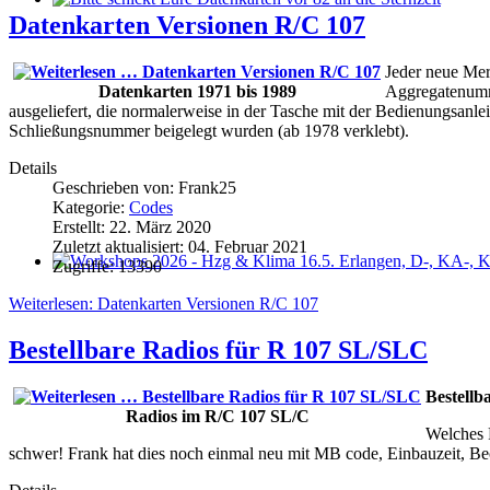
Bitte schickt Eure Datenkarten vor 82 an die Sternzeit
Datenkarten Versionen R/C 107
Jeder neue Mer
Datenkarten 1971 bis 1989
Aggregatenumm
ausgeliefert, die normalerweise in der Tasche mit der Bedienungsan
Schließungsnummer beigelegt wurden (ab 1978 verklebt).
Details
Geschrieben von:
Frank25
Kategorie:
Codes
Erstellt: 22. März 2020
Zuletzt aktualisiert: 04. Februar 2021
Zugriffe: 13390
Workshops 2026 - Hzg & Klima 16.5. Erlangen, D-, KA-, KE-Je
Weiterlesen: Datenkarten Versionen R/C 107
Bestellbare Radios für R 107 SL/SLC
Bestellb
Radios im R/C 107 SL/C
Welches 
schwer! Frank hat dies noch einmal neu mit MB code, Einbauzeit, Be