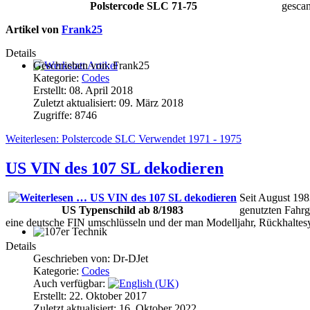
Polstercode SLC 71-75
gescan
Artikel von
Frank25
Details
Geschrieben von:
Frank25
Werkstatt Artikel
Kategorie:
Codes
Erstellt: 08. April 2018
Zuletzt aktualisiert: 09. März 2018
Zugriffe: 8746
Weiterlesen: Polstercode SLC Verwendet 1971 - 1975
US VIN des 107 SL dekodieren
Seit August 198
US Typenschild ab 8/1983
genutzten Fahrg
eine deutsche FIN umschlüsseln und der man Modelljahr, Rückhaltes
107er Technik
Details
Geschrieben von:
Dr-DJet
Kategorie:
Codes
Auch verfügbar:
Erstellt: 22. Oktober 2017
Zuletzt aktualisiert: 16. Oktober 2022