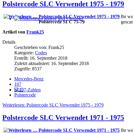
Polstercode SLC Verwendet 1975 - 1979
Ihr wo
Polstercode SLC 75-79
gescan
Willkommen andere MB Oldtimer
Artikel von
Frank25
Details
Geschrieben von:
Frank25
Kategorie:
Codes
Erstellt: 16. September 2018
Zuletzt aktualisiert: 16. September 2018
Zugriffe: 8537
Mercedes-Benz
107
SLC
Polstercode
107-Zahlen
Weiterlesen: Polstercode SLC Verwendet 1975 - 1979
Polstercode SLC Verwendet 1971 - 1975
Ihr wo