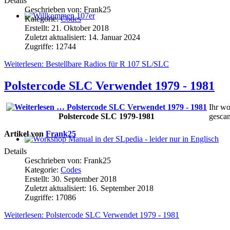
Details
Geschrieben von:
Frank25
Kategorie:
Codes
Willkommen 107er
Erstellt: 21. Oktober 2018
Zuletzt aktualisiert: 14. Januar 2024
Zugriffe: 12744
Weiterlesen: Bestellbare Radios für R 107 SL/SLC
Polstercode SLC Verwendet 1979 - 1981
Ihr wo
Polstercode SLC 1979-1981
gescan
Artikel von
Frank25
Workshop Manual in der SLpedia - leider nur in Englisch
Details
Geschrieben von:
Frank25
Kategorie:
Codes
Erstellt: 30. September 2018
Zuletzt aktualisiert: 16. September 2018
Zugriffe: 17086
Weiterlesen: Polstercode SLC Verwendet 1979 - 1981