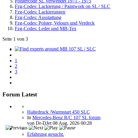
Polstercode SL Verwendet 1971 - 1975
Fzg-Codes: Lackierung / Paintwork on SL / SLC
Fzg-Codes: Lackierungen
Fzg-Codes: Ausstattung
Fzg-Codes: Polster, Velours und Verdeck
Fzg-Codes: Leder und MB-Tex
Seite 1 von 3
Find experts around MB 107 SL / SLC
1
2
3
Forum Latest
Haltedruck /Warmstart 450 SLC
In
Mercedes-Benz R/C 107 SL forum
von
Dr-DJet
08 Aug. 2026 00:28
Erfahrung gesucht.