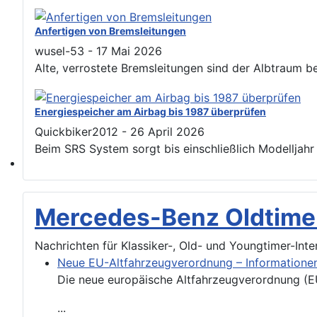
Please send your pre 82 datacards to Sternzeit-107
Anfertigen von Bremsleitungen
wusel-53
-
17 Mai 2026
Alte, verrostete Bremsleitungen sind der Albtraum b
Energiespeicher am Airbag bis 1987 überprüfen
Quickbiker2012
-
26 April 2026
Beim SRS System sorgt bis einschließlich Modelljahr 
Find experts around MB 107 SL / SLC
Mercedes-Benz Oldtime
Nachrichten für Klassiker-, Old- und Youngtimer-Int
Neue EU-Altfahrzeugverordnung – Informatione
Die neue europäische Altfahrzeugverordnung (EU
...