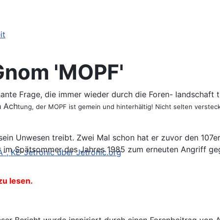
 Gnom 'MOPF'
nte Frage, die immer wieder durch die Foren- landschaft to
h Ach
tung, der MOPF ist gemein und hinterhältig! Nicht selten versteckt
sein Unwesen treibt. Zwei Mal schon hat er zuvor den 107er
als er im Spätsommer des Jahres 1985 zum erneuten Angriff
 KE-Jetronic über Jetronic.org
zu lesen.
eser Bericht wurde inspiriert durch einen Forenbeitrag von A