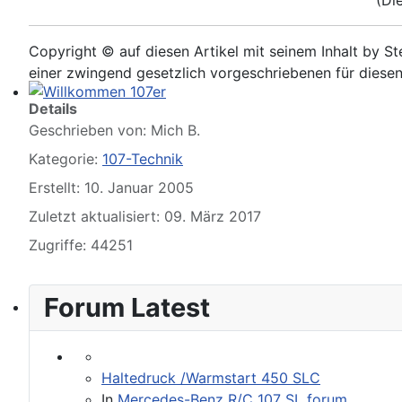
Copyright © auf diesen Artikel mit seinem Inhalt by St
einer zwingend gesetzlich vorgeschriebenen für diesen 
Details
Willkommen 107er
Geschrieben von:
Mich B.
Kategorie:
107-Technik
Erstellt: 10. Januar 2005
Zuletzt aktualisiert: 09. März 2017
Zugriffe: 44251
Forum Latest
Workshop Manual in der SLpedia - leider nur in Englisc
Haltedruck /Warmstart 450 SLC
In
Mercedes-Benz R/C 107 SL forum