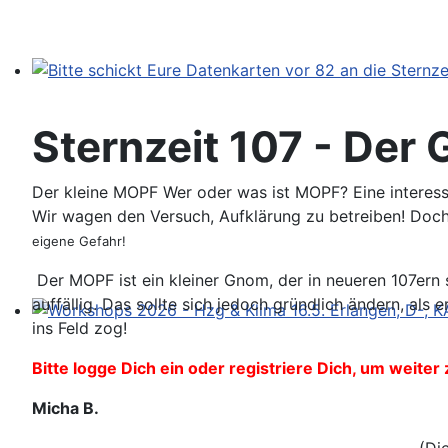
Bitte schickt Eure Datenkarten vor 82 an die Sternzeit
Sternzeit 107 - Der
Der kleine MOPF Wer oder was ist MOPF? Eine interessa
Wir wagen den Versuch, Aufklärung zu betreiben! Doc
eigene Gefahr!
Der MOPF ist ein kleiner Gnom, der in neueren 107ern 
auffällig. Das sollte sich jedoch gründlich ändern, 
ins Feld zog!
Workshops 2026 - Hzg & Klima 16.5. Erlangen, D-, KA-,
Bitte logge Dich ein oder registriere Dich, um weiter 
Micha B.
(Di