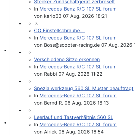
Stecker Zündschaltgerät zerbröselt
In
Mercedes-Benz R/C 107 SL forum
von
karlo63
07 Aug. 2026 18:21
CO Einstellschraube....
In
Mercedes-Benz R/C 107 SL forum
von
Boss@scooter-racing.de
07 Aug. 2026 
Werkstatt Artikel
Verschiedene Sitze erkennen
In
Mercedes-Benz R/C 107 SL forum
von
Rabbi
07 Aug. 2026 11:22
Spezialwerkzeug 560 SL Muster beauftragt
In
Mercedes-Benz R/C 107 SL forum
von
Bernd R.
06 Aug. 2026 18:13
Leerlauf und Tastverhältnis 560 SL
In
Mercedes-Benz R/C 107 SL forum
107er Technik
von
Alrick
06 Aug. 2026 16:54