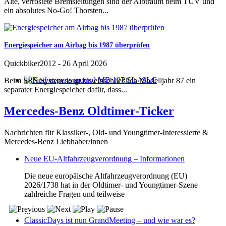
Alte, verrostete Bremsleitungen sind der Albtraum beim TÜV und
ein absolutes No-Go! Thorsten...
Energiespeicher am Airbag bis 1987 überprüfen
Quickbiker2012
-
26 April 2026
Beim SRS System sorgt bis einschließlich Modelljahr 87 ein
Find experts around MB 107 SL / SLC
separater Energiespeicher dafür, dass...
Mercedes-Benz Oldtimer-Ticker
Nachrichten für Klassiker-, Old- und Youngtimer-Interessierte &
Mercedes-Benz Liebhaber/innen
Neue EU-Altfahrzeugverordnung – Informationen
Die neue europäische Altfahrzeugverordnung (EU)
2026/1738 hat in der Oldtimer- und Youngtimer-Szene
zahlreiche Fragen und teilweise
...
ClassicDays ist nun GrandMeeting – und wie war es?