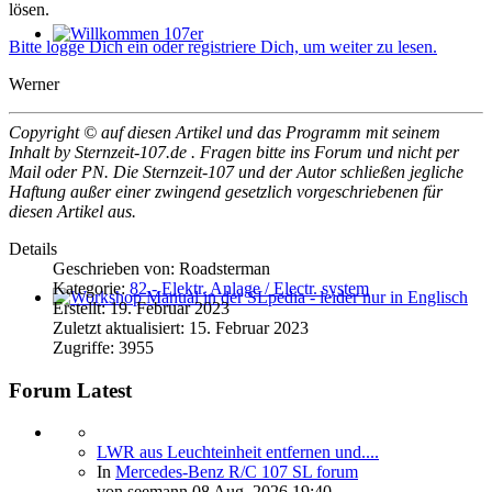
lösen.
Bitte logge Dich ein oder registriere Dich, um weiter zu lesen.
Willkommen 107er
Werner
Copyright © auf diesen Artikel und das Programm mit seinem
Inhalt by Sternzeit-107.de . Fragen bitte ins Forum und nicht per
Mail oder PN. Die Sternzeit-107 und der Autor schließen jegliche
Haftung außer einer zwingend gesetzlich vorgeschriebenen für
diesen Artikel aus.
Details
Geschrieben von:
Roadsterman
Kategorie:
82 - Elektr. Anlage / Electr. system
Erstellt: 19. Februar 2023
Workshop Manual in der SLpedia - leider nur in Englisch
Zuletzt aktualisiert: 15. Februar 2023
Zugriffe: 3955
Forum Latest
LWR aus Leuchteinheit entfernen und....
In
Mercedes-Benz R/C 107 SL forum
von
seemann
08 Aug. 2026 19:40