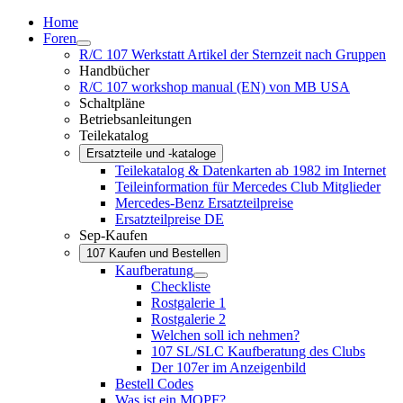
Home
Foren
R/C 107 Werkstatt Artikel der Sternzeit nach Gruppen
Handbücher
R/C 107 workshop manual (EN) von MB USA
Schaltpläne
Betriebsanleitungen
Teilekatalog
Ersatzteile und -kataloge
Teilekatalog & Datenkarten ab 1982 im Internet
Teileinformation für Mercedes Club Mitglieder
Mercedes-Benz Ersatzteilpreise
Ersatzteilpreise DE
Sep-Kaufen
107 Kaufen und Bestellen
Kaufberatung
Checkliste
Rostgalerie 1
Rostgalerie 2
Welchen soll ich nehmen?
107 SL/SLC Kaufberatung des Clubs
Der 107er im Anzeigenbild
Bestell Codes
Was ist ein MOPF?