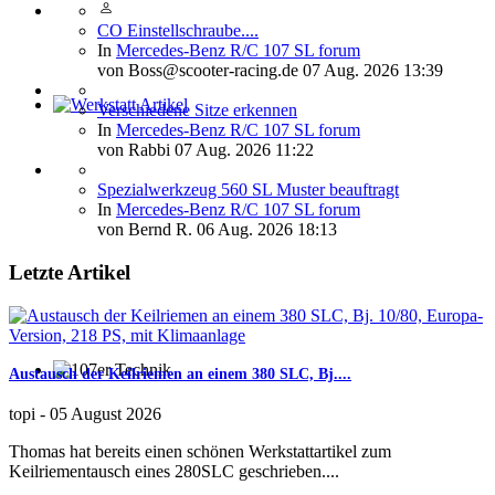
CO Einstellschraube....
In
Mercedes-Benz R/C 107 SL forum
von
Boss@scooter-racing.de
07 Aug. 2026 13:39
Verschiedene Sitze erkennen
Werkstatt Artikel
In
Mercedes-Benz R/C 107 SL forum
von
Rabbi
07 Aug. 2026 11:22
Spezialwerkzeug 560 SL Muster beauftragt
In
Mercedes-Benz R/C 107 SL forum
von
Bernd R.
06 Aug. 2026 18:13
Letzte Artikel
Austausch der Keilriemen an einem 380 SLC, Bj....
107er Technik
topi
-
05 August 2026
Thomas hat bereits einen schönen Werkstattartikel zum
Keilriementausch eines 280SLC geschrieben....