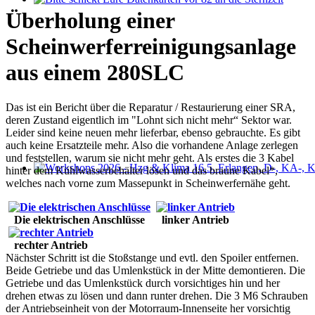
Bitte schickt Eure Datenkarten vor 82 an die Sternzeit
Überholung einer
Scheinwerferreinigungsanlage
aus einem 280SLC
Das ist ein Bericht über die Reparatur / Restaurierung einer SRA,
deren Zustand eigentlich im "Lohnt sich nicht mehr“ Sektor war.
Leider sind keine neuen mehr lieferbar, ebenso gebrauchte. Es gibt
auch keine Ersatzteile mehr. Also die vorhandene Anlage zerlegen
und feststellen, warum sie nicht mehr geht. Als erstes die 3 Kabel
hinter dem Kühlwasserbehälter lösen und das braune Kabel*,
Workshops 2026 - Hzg & Klima 16.5. Erlangen, D-, KA-, KE-Je
welches nach vorne zum Massepunkt in Scheinwerfernähe geht.
Die elektrischen Anschlüsse
linker Antrieb
rechter Antrieb
Nächster Schritt ist die Stoßstange und evtl. den Spoiler entfernen.
Beide Getriebe und das Umlenkstück in der Mitte demontieren. Die
Getriebe und das Umlenkstück durch vorsichtiges hin und her
drehen etwas zu lösen und dann runter drehen. Die 3 M6 Schrauben
der Antriebseinheit von der Motorraum-Innenseite her vorsichtig