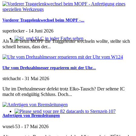
Vorderer Traggelenkwechsel beim MOPF -...
superlocker
-
14 Juni 2026
Als Ralf beim MOPF die Traggelenke wechseln wollte, stellte sich
SL und SLC in jeder Farbe sehen
schnell heraus, dass der...
Uhr vom Drehzahlmesser reparieren mit der Uhr...
strichacht
-
31 Mai 2026
Uhr im Drehzalmesser defekt trotz Elko-Tausch? Der seltene IC
macht oft endgültig Schluss. Doch...
Anfertigen von Bremsleitungen
Please send your pre 82 datacards to Sternzeit-107
wusel-53
-
17 Mai 2026