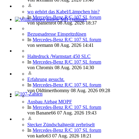
wo gehört das Kabel/Lämpchen hin?
In
Mercedes-Benz R/C 107 SL forum
von
spanienrot
08 Aug. 2026 18:37
Willkommen andere MB Oldtimer
Bezugsadresse Einspritzdüsen
In
Mercedes-Benz R/C 107 SL forum
von
seemann
08 Aug. 2026 14:41
Haltedruck /Warmstart 450 SLC
In
Mercedes-Benz R/C 107 SL forum
von
Chromix
08 Aug. 2026 14:30
Erfahrung gesucht.
In
Mercedes-Benz R/C 107 SL forum
von
Oldtimerthommy
08 Aug. 2026 09:28
107-Zahlen
Ausbau Airbag MOPF
In
Mercedes-Benz R/C 107 SL forum
von
Banane66
07 Aug. 2026 19:43
Stecker Zündschaltgerät zerbröselt
In
Mercedes-Benz R/C 107 SL forum
von
karlo63
07 Aug. 2026 18:21