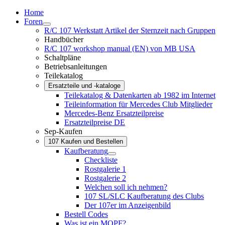
Home
Foren
R/C 107 Werkstatt Artikel der Sternzeit nach Gruppen
Handbücher
R/C 107 workshop manual (EN) von MB USA
Schaltpläne
Betriebsanleitungen
Teilekatalog
Ersatzteile und -kataloge
Teilekatalog & Datenkarten ab 1982 im Internet
Teileinformation für Mercedes Club Mitglieder
Mercedes-Benz Ersatzteilpreise
Ersatzteilpreise DE
Sep-Kaufen
107 Kaufen und Bestellen
Kaufberatung
Checkliste
Rostgalerie 1
Rostgalerie 2
Welchen soll ich nehmen?
107 SL/SLC Kaufberatung des Clubs
Der 107er im Anzeigenbild
Bestell Codes
Was ist ein MOPF?