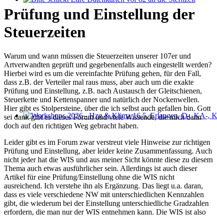
Bitte schickt Eure Datenkarten vor 82 an die Sternzeit
Prüfung und Einstellung der
Steuerzeiten
Warum und wann müssen die Steuerzeiten unserer 107er und
Artverwandten geprüft und gegebenenfalls auch eingestellt werden?
Hierbei wird es um die vereinfachte Prüfung gehen, für den Fall,
dass z.B. der Verteiler mal raus muss, aber auch um die exakte
Prüfung und Einstellung, z.B. nach Austausch der Gleitschienen,
Steuerkette und Kettenspanner und natürlich der Nockenwellen.
Hier gibt es Stolpersteine, über die ich selbst auch gefallen bin. Gott
sei dank gibt es dieses Forum und viele Wissende, die mich dann
Workshops 2026 - Hzg & Klima 16.5. Erlangen, D-, KA-, KE-Je
doch auf den richtigen Weg gebracht haben.
Leider gibt es im Forum zwar verstreut viele Hinweise zur richtigen
Prüfung und Einstellung, aber leider keine Zusammenfassung. Auch
nicht jeder hat die WIS und aus meiner Sicht könnte diese zu diesem
Thema auch etwas ausführlicher sein. Allerdings ist auch dieser
Artikel für eine Prüfung/Einstellung ohne die WIS nicht
ausreichend. Ich verstehe ihn als Ergänzung. Das liegt u.a. daran,
dass es viele verschiedene NW mit unterschiedlichen Kennzahlen
gibt, die wiederum bei der Einstellung unterschiedliche Gradzahlen
erfordern, die man nur der WIS entnehmen kann. Die WIS ist also