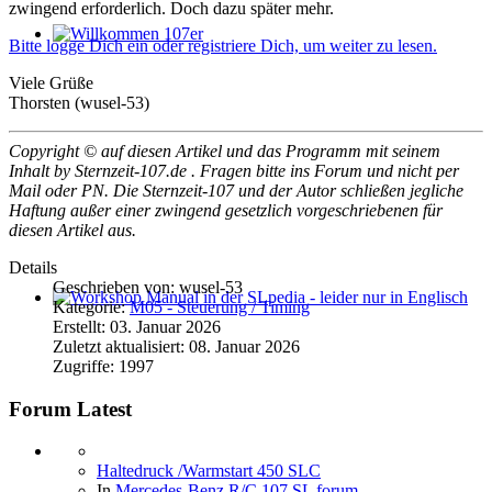
zwingend erforderlich. Doch dazu später mehr.
Bitte logge Dich ein oder registriere Dich, um weiter zu lesen.
Willkommen 107er
Viele Grüße
Thorsten (wusel-53)
Copyright © auf diesen Artikel und das Programm mit seinem
Inhalt by Sternzeit-107.de . Fragen bitte ins Forum und nicht per
Mail oder PN. Die Sternzeit-107 und der Autor schließen jegliche
Haftung außer einer zwingend gesetzlich vorgeschriebenen für
diesen Artikel aus.
Details
Geschrieben von:
wusel-53
Kategorie:
M05 - Steuerung / Timing
Workshop Manual in der SLpedia - leider nur in Englisch
Erstellt: 03. Januar 2026
Zuletzt aktualisiert: 08. Januar 2026
Zugriffe: 1997
Forum Latest
Haltedruck /Warmstart 450 SLC
In
Mercedes-Benz R/C 107 SL forum