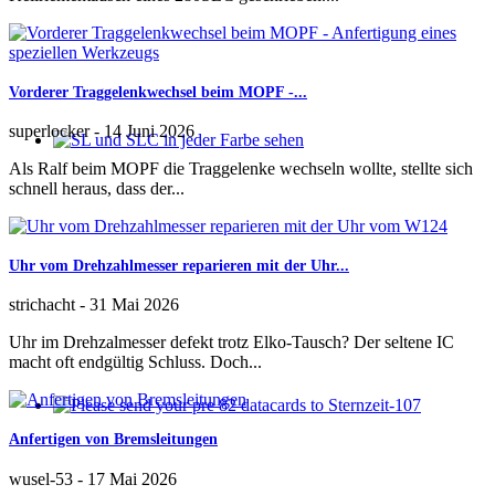
Vorderer Traggelenkwechsel beim MOPF -...
superlocker
-
14 Juni 2026
SL und SLC in jeder Farbe sehen
Als Ralf beim MOPF die Traggelenke wechseln wollte, stellte sich
schnell heraus, dass der...
Uhr vom Drehzahlmesser reparieren mit der Uhr...
strichacht
-
31 Mai 2026
Uhr im Drehzalmesser defekt trotz Elko-Tausch? Der seltene IC
macht oft endgültig Schluss. Doch...
Please send your pre 82 datacards to Sternzeit-107
Anfertigen von Bremsleitungen
wusel-53
-
17 Mai 2026