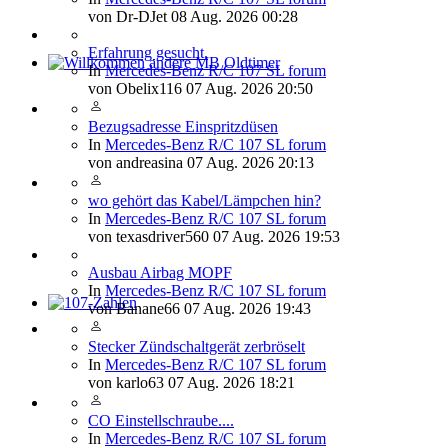
von
Dr-DJet
08 Aug. 2026 00:28
Erfahrung gesucht.
In
Mercedes-Benz R/C 107 SL forum
Willkommen andere MB Oldtimer
von
Obelix116
07 Aug. 2026 20:50
Bezugsadresse Einspritzdüsen
In
Mercedes-Benz R/C 107 SL forum
von
andreasina
07 Aug. 2026 20:13
wo gehört das Kabel/Lämpchen hin?
In
Mercedes-Benz R/C 107 SL forum
von
texasdriver560
07 Aug. 2026 19:53
Ausbau Airbag MOPF
In
Mercedes-Benz R/C 107 SL forum
von
Banane66
07 Aug. 2026 19:43
107-Zahlen
Stecker Zündschaltgerät zerbröselt
In
Mercedes-Benz R/C 107 SL forum
von
karlo63
07 Aug. 2026 18:21
CO Einstellschraube....
In
Mercedes-Benz R/C 107 SL forum