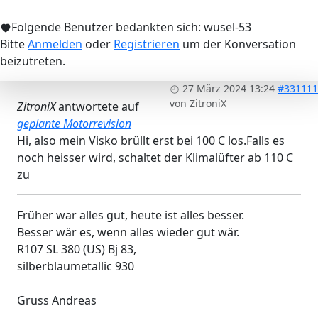
Folgende Benutzer bedankten sich:
wusel-53
Bitte
Anmelden
oder
Registrieren
um der Konversation
beizutreten.
27 März 2024 13:24
#331111
von
ZitroniX
ZitroniX
antwortete auf
geplante Motorrevision
Hi, also mein Visko brüllt erst bei 100 C los.Falls es
noch heisser wird, schaltet der Klimalüfter ab 110 C
zu
Früher war alles gut, heute ist alles besser.
Besser wär es, wenn alles wieder gut wär.
R107 SL 380 (US) Bj 83,
silberblaumetallic 930
Gruss Andreas