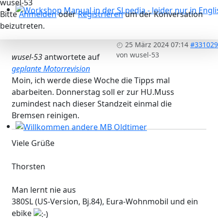
wusel-53
Bitte
Anmelden
oder
Registrieren
um der Konversation
Workshop Manual in der SLpedia - leider nur in Englisc
beizutreten.
25 März 2024 07:14
#331029
von
wusel-53
wusel-53
antwortete auf
geplante Motorrevision
Moin, ich werde diese Woche die Tipps mal
abarbeiten. Donnerstag soll er zur HU.Muss
zumindest nach dieser Standzeit einmal die
Bremsen reinigen.
Willkommen andere MB Oldtimer
Viele Grüße
Thorsten
Man lernt nie aus
380SL (US-Version, Bj.84), Eura-Wohnmobil und ein
ebike