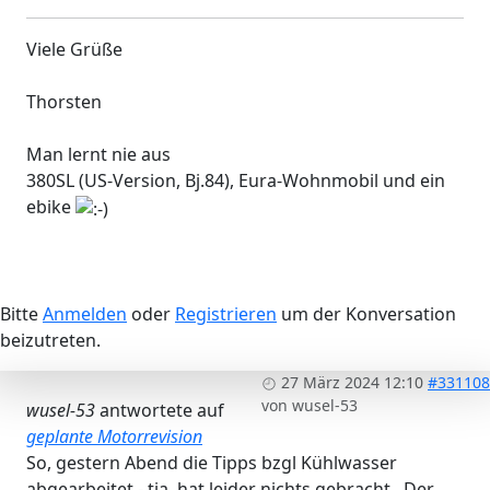
Viele Grüße
Thorsten
Man lernt nie aus
380SL (US-Version, Bj.84), Eura-Wohnmobil und ein
ebike
Bitte
Anmelden
oder
Registrieren
um der Konversation
beizutreten.
27 März 2024 12:10
#331108
von
wusel-53
wusel-53
antwortete auf
geplante Motorrevision
So, gestern Abend die Tipps bzgl Kühlwasser
abgearbeitet - tja, hat leider nichts gebracht. Der