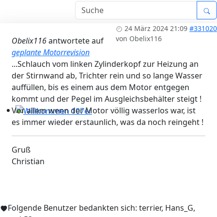
Workshops 2026 - Hzg & Klima 16.5. Erlangen, D-, KA-, K
24 März 2024 21:09
#331020
von
Obelix116
Obelix116
antwortete auf
geplante Motorrevision
...Schlauch vom linken Zylinderkopf zur Heizung an
der Stirnwand ab, Trichter rein und so lange Wasser
auffüllen, bis es einem aus dem Motor entgegen
kommt und der Pegel im Ausgleichsbehälter steigt !
Vor allem wenn der Motor völlig wasserlos war, ist
es immer wieder erstaunlich, was da noch reingeht !
Willkommen 107er
Gruß
Christian
Folgende Benutzer bedankten sich:
terrier
,
Hans_G
,