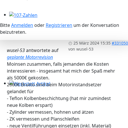
107-Zahlen
Bitte
Anmelden
oder
Registrieren
um der Konversation
beizutreten.
25 März 2024 15:35
#331050
von
wusel-53
wusel-53
antwortete auf
geplante Motorrevision
Moinsen zusammen, falls jemanden die Kosten
interessieren - insgesamt hat mich der Spaß mehr
als 5000€ gekosten.
2600€ Brutto sind beim Motorinstandsetzer
Werkstatt Artikel
gelandet für
- Teflon Kolbenbeschichtung (hat mir zumindest
neue Kolben erspart)
- Zylinder vermessen, hohnen und ätzen
- ZK vermessen und Planschleifen
- neue Ventilführungen einsetzen (inkl. Material)