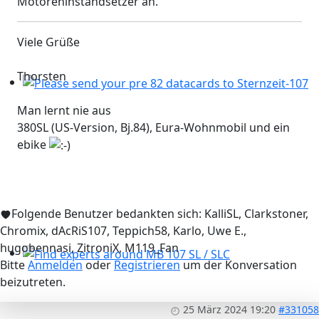
Motoreninstandsetzer an.
Viele Grüße
Thorsten
Please send your pre 82 datacards to Sternzeit-107
Man lernt nie aus
380SL (US-Version, Bj.84), Eura-Wohnmobil und ein
ebike
Folgende Benutzer bedankten sich:
KalliSL
,
Clarkstoner
,
Chromix
,
dAcRiS107
,
Teppich58
,
Karlo
,
Uwe E.
,
hugobennasi
,
ZitroniX
,
M119_Fan
Bitte
Anmelden
oder
Registrieren
um der Konversation
Find experts around MB 107 SL / SLC
beizutreten.
25 März 2024 19:20
#331058