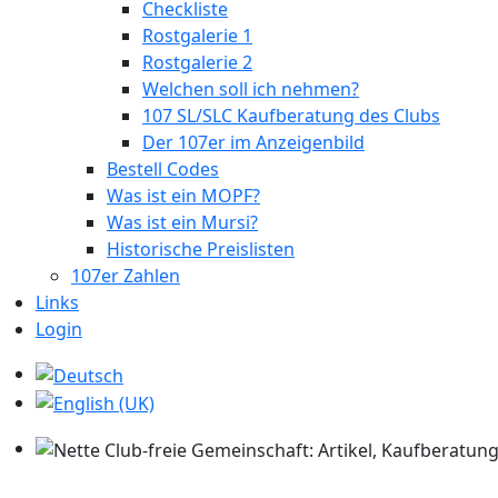
Checkliste
Rostgalerie 1
Rostgalerie 2
Welchen soll ich nehmen?
107 SL/SLC Kaufberatung des Clubs
Der 107er im Anzeigenbild
Bestell Codes
Was ist ein MOPF?
Was ist ein Mursi?
Historische Preislisten
107er Zahlen
Links
Login
Sprache auswählen
Nette Club-freie Gemeinschaft: Artikel, Kaufberatung