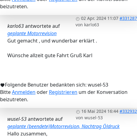
beizutreten.
02 Apr. 2024 11:07
#331287
von
karlo63
karlo63
antwortete auf
geplante Motorrevision
Gut gemacht , und wunderbar erklärt .
Wünsche allzeit gute Fahrt Gruß Karl
Folgende Benutzer bedankten sich:
wusel-53
Bitte
Anmelden
oder
Registrieren
um der Konversation
beizutreten.
16 Mai 2024 16:44
#332932
von
wusel-53
wusel-53
antwortete auf
geplante (beendete)Motorrevision, Nachtrag Öldruck
Hallo zusammen,