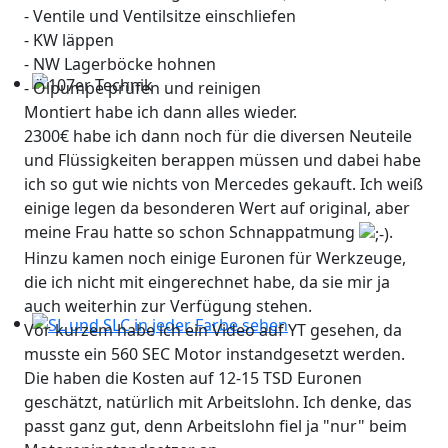
- Ventile und Ventilsitze einschliefen
- KW läppen
- NW Lagerböcke hohnen
- Ölpumpe prüfen und reinigen
107er Technik
Montiert habe ich dann alles wieder.
2300€ habe ich dann noch für die diversen Neuteile
und Flüssigkeiten berappen müssen und dabei habe
ich so gut wie nichts von Mercedes gekauft. Ich weiß
einige legen da besonderen Wert auf original, aber
meine Frau hatte so schon Schnappatmung
.
Hinzu kamen noch einige Euronen für Werkzeuge,
die ich nicht mit eingerechnet habe, da sie mir ja
auch weiterhin zur Verfügung stehen.
Vor kurzem habe ich ein Video auf YT gesehen, da
SL und SLC in jeder Farbe sehen
musste ein 560 SEC Motor instandgesetzt werden.
Die haben die Kosten auf 12-15 TSD Euronen
geschätzt, natürlich mit Arbeitslohn. Ich denke, das
passt ganz gut, denn Arbeitslohn fiel ja "nur" beim