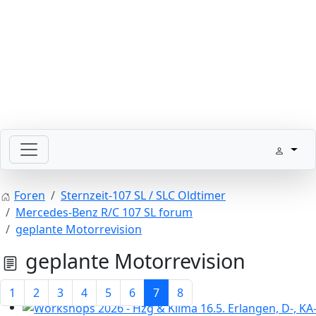
Bitte schickt Eure Datenkarten vor 82 an die Sternzeit
Foren
Sternzeit-107 SL / SLC Oldtimer
Mercedes-Benz R/C 107 SL forum
geplante Motorrevision
geplante Motorrevision
1
2
3
4
5
6
7
8