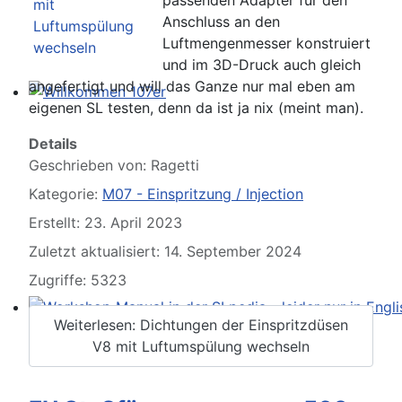
Anschluss an den
Luftmengenmesser konstruiert
und im 3D-Druck auch gleich
angefertigt und will das Ganze nur mal eben am
eigenen SL testen, denn da ist ja nix (meint man).
Willkommen 107er
Details
Geschrieben von:
Ragetti
Kategorie:
M07 - Einspritzung / Injection
Erstellt: 23. April 2023
Zuletzt aktualisiert: 14. September 2024
Zugriffe: 5323
Weiterlesen: Dichtungen der Einspritzdüsen
Workshop Manual in der SLpedia - leider nur in Englisc
V8 mit Luftumspülung wechseln