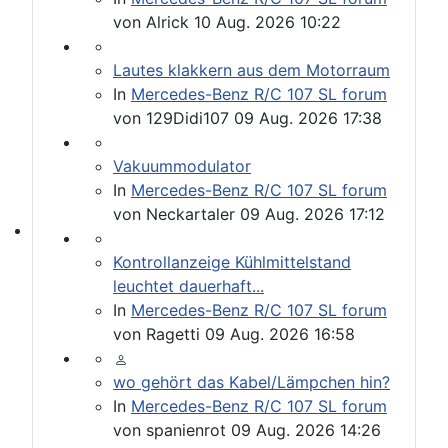
Please send your pre 82 datacards to Sternzeit-107
von
Alrick
10 Aug. 2026 10:22
Lautes klakkern aus dem Motorraum
In
Mercedes-Benz R/C 107 SL forum
von
129Didi107
09 Aug. 2026 17:38
Vakuummodulator
In
Mercedes-Benz R/C 107 SL forum
von
Neckartaler
09 Aug. 2026 17:12
Find experts around MB 107 SL / SLC
Kontrollanzeige Kühlmittelstand
leuchtet dauerhaft...
In
Mercedes-Benz R/C 107 SL forum
von
Ragetti
09 Aug. 2026 16:58
wo gehört das Kabel/Lämpchen hin?
In
Mercedes-Benz R/C 107 SL forum
von
spanienrot
09 Aug. 2026 14:26