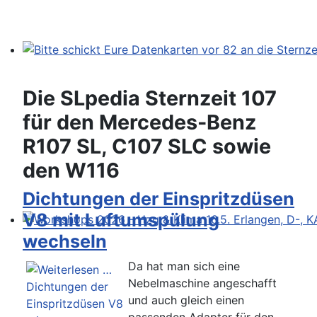
Bitte schickt Eure Datenkarten vor 82 an die Sternzeit
Die SLpedia Sternzeit 107
für den Mercedes-Benz
R107 SL, C107 SLC sowie
den W116
Dichtungen der Einspritzdüsen
V8 mit Luftumspülung
Workshops 2026 - Hzg & Klima 16.5. Erlangen, D-, KA-,
wechseln
Da hat man sich eine
Nebelmaschine angeschafft
und auch gleich einen
passenden Adapter für den