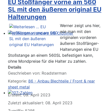
EU Stoßfänger vorne am 560
SL mit den äußeren original EU
Halterungen
Werner zeigt uns hier,
wie man mit den
originalen vorderen
Willkommen andere MB Oldtimer
äußeren Stoßfänger-
Halterungen eine EU
Stoßstange an einem 560SL befestigen kann,
ohne Mondpreise für die Halter zu zahlen.
Details
Geschrieben von:
Roadsterman
Kategorie:
86 - Anbau Blechteile / Front & rear
sheet metal
Erstellt: 09. April 2023
107-Zahlen
Zuletzt aktualisiert: 08. April 2023
Zugriffe: 5295