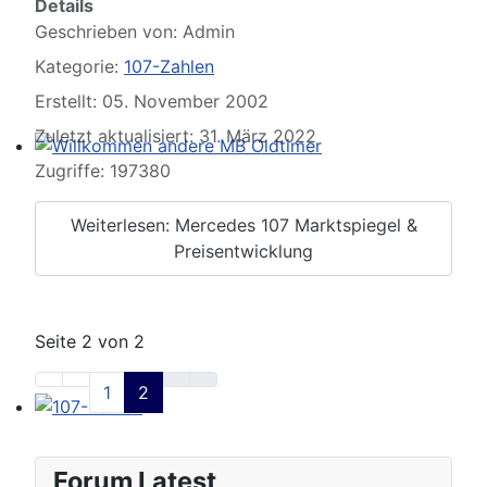
Details
Geschrieben von:
Admin
Kategorie:
107-Zahlen
Erstellt: 05. November 2002
Zuletzt aktualisiert: 31. März 2022
Zugriffe: 197380
Willkommen andere MB Oldtimer
Weiterlesen: Mercedes 107 Marktspiegel &
Preisentwicklung
Seite 2 von 2
1
2
107-Zahlen
Forum Latest