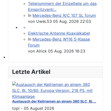
Please send your pre 82 datacards to Sternzeit-107
Teilenummern der Einzelteile um das
Einspritzventi...
In
Mercedes-Benz R/C 107 SL forum
von
UweL53
05 Aug. 2026 22:03
Elektrische Antenne Koaxialkabel
In
Mercedes-Benz W116 S-Klasse
Forum
von
Alrick
05 Aug. 2026 16:23
Find experts around MB 107 SL / SLC
Letzte Artikel
Austausch der Keilriemen an einem 380 SLC, Bj....
topi
-
05 August 2026