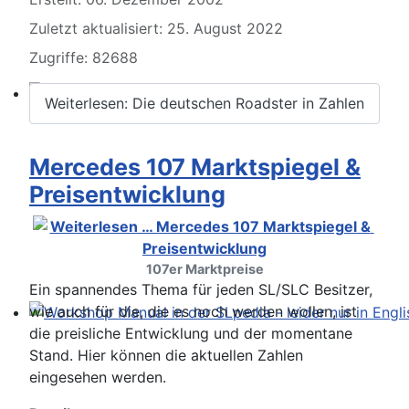
Zuletzt aktualisiert: 25. August 2022
Zugriffe: 82688
Weiterlesen: Die deutschen Roadster in Zahlen
Willkommen 107er
Mercedes 107 Marktspiegel &
Preisentwicklung
107er Marktpreise
Ein spannendes Thema für jeden SL/SLC Besitzer,
wie auch für die, die es noch werden wollen, ist
die preisliche Entwicklung und der momentane
Workshop Manual in der SLpedia - leider nur in Englisc
Stand. Hier können die aktuellen Zahlen
eingesehen werden.