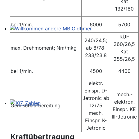
Kat
132/180
bei 1/min.
6000
5700
Willkommen andere MB Oldtimer
RÜF
240/24,5;
260/26,5
max. Drehmoment; Nm/mkg
ab 8/78:
Kat
233/23,8
255/26,5
bei 1/min.
4500
4400
elektr.
Einspr. D-
mech.-
Jetronic ab
elektron.
Gemischaufbereitung
12/75
Einspr. KE
107-Zahlen
mech.
III-Jetronic
Einspr. K-
Jetronic
Kraftübertragung