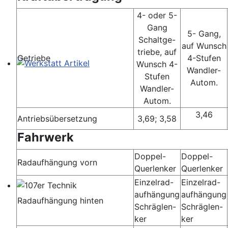
4- oder 5-
Gang
5- Gang,
Schaltge-
auf Wunsch
triebe, auf
Getriebe
4-Stufen
Wunsch 4-
Wandler-
Werkstatt Artikel
Stufen
Autom.
Wandler-
Autom.
3,46
Antriebsübersetzung
3,69; 3,58
Fahrwerk
Doppel-
Doppel-
Radaufhängung vorn
Querlenker
Querlenker
Einzelrad-
Einzelrad-
aufhängung
aufhängung
107er Technik
Radaufhängung hinten
Schräglen-
Schräglen-
ker
ker