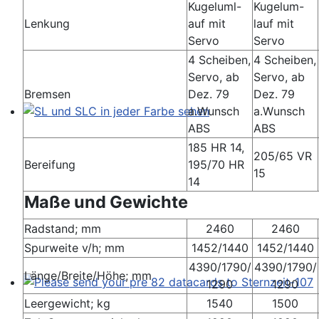
Kugeluml-
Kugelum-
Lenkung
auf mit
lauf mit
Servo
Servo
4 Scheiben,
4 Scheiben,
Servo, ab
Servo, ab
Bremsen
Dez. 79
Dez. 79
a.Wunsch
a.Wunsch
ABS
ABS
SL und SLC in jeder Farbe sehen
185 HR 14,
205/65 VR
Bereifung
195/70 HR
15
14
Maße und Gewichte
Radstand; mm
2460
2460
Spurweite v/h; mm
1452/1440
1452/1440
4390/1790/
4390/1790/
Länge/Breite/Höhe; mm
1290
1290
Please send your pre 82 datacards to Sternzeit-107
Leergewicht; kg
1540
1500