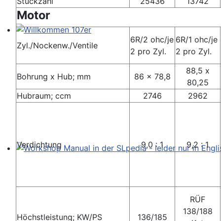
Stückzahl
25436
13742
Motor
6R/2 ohc/je
6R/1 ohc/je
Willkommen 107er
Zyl./Nockenw./Ventile
2 pro Zyl.
2 pro Zyl.
88,5 x
Bohrung x Hub; mm
86 x 78,8
80,25
Hubraum; ccm
2746
2962
Verdichtung
9,0 : 1
9,2 : 1
Workshop Manual in der SLpedia - leider nur in Englisc
RÜF
138/188
Höchstleistung; KW/PS
136/185