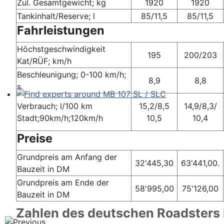
Zul. Gesamtgewicht; kg
1920
1920
Tankinhalt/Reserve; l
85/11,5
85/11,5
Fahrleistungen
Höchstgeschwindigkeit
195
200/203
Kat/RÜF; km/h
Beschleunigung; 0-100 km/h;
8,9
8,8
s
Verbrauch; l/100 km
15,2/8,5
14,9/8,3/
Find experts around MB 107 SL / SLC
Stadt;90km/h;120km/h
10,5
10,4
Preise
Grundpreis am Anfang der
32'445,30
63'441,00.
Bauzeit in DM
Grundpreis am Ende der
58'995,00
75'126,00
Bauzeit in DM
Zahlen des deutschen Roadsters