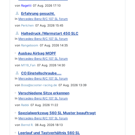
von
Ragetti
07 Aug. 2026 17:10
Erfahrung gesucht.
In
Mercedes-Benz R/C 107 SL forum
von
Perlchen
07 Aug. 2026 15:45
Haltedruck /Warmstart 450 SLC
In
Mercedes-Benz R/C 107 SL forum
von
Rangeboom
07 Aug. 2026 14:35
Ausbau Airbag MOPF
In
Mercedes-Benz R/C 107 SL forum
von
M119_Fan
07 Aug. 2026 14:30
CO Einstellschraube....
In
Mercedes-Benz R/C 107 SL forum
von
Boss@scooter-racing.de
07 Aug. 2026 13:39
Verschiedene Sitze erkennen
In
Mercedes-Benz R/C 107 SL forum
von
Rabbi
07 Aug. 2026 11:22
Spezialwerkzeug 560 SL Muster beauftragt
In
Mercedes-Benz R/C 107 SL forum
von
Bernd R.
06 Aug. 2026 18:13
Leerlauf und Tastverhältnis 560 SL