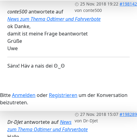
25 Nov. 2018 19:22
#198142
von
conte500
conte500
antwortete auf
News zum Thema Odtimer und Fahrverbote
ok Danke,
damit ist meine Frage beantwortet
Grüße
Uwe
Sänx! Häv a nais dei ʘ‿ʘ
Bitte
Anmelden
oder
Registrieren
um der Konversation
beizutreten.
27 Nov. 2018 15:07
#198289
von
Dr-DJet
Dr-DJet
antwortete auf
News
zum Thema Odtimer und Fahrverbote
Hallo,