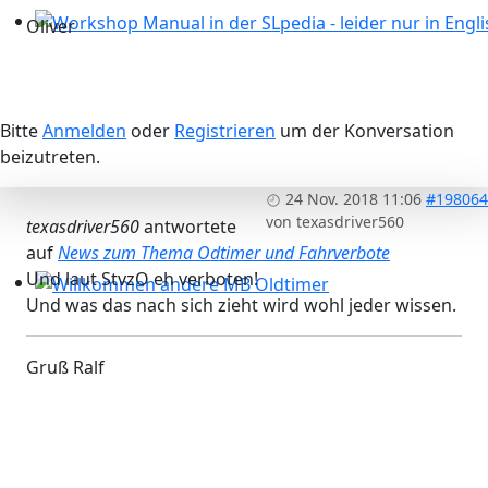
Oliver
Workshop Manual in der SLpedia - leider nur in Englisc
Bitte
Anmelden
oder
Registrieren
um der Konversation
beizutreten.
24 Nov. 2018 11:06
#198064
von
texasdriver560
texasdriver560
antwortete
auf
News zum Thema Odtimer und Fahrverbote
Und laut StvzO eh verboten!
Und was das nach sich zieht wird wohl jeder wissen.
Willkommen andere MB Oldtimer
Gruß Ralf