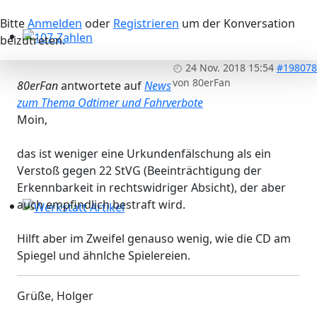
Bitte
Anmelden
oder
Registrieren
um der Konversation
beizutreten.
107-Zahlen
24 Nov. 2018 15:54
#198078
von
80erFan
80erFan
antwortete auf
News
zum Thema Odtimer und Fahrverbote
Moin,
das ist weniger eine Urkundenfälschung als ein
Verstoß gegen 22 StVG (Beeinträchtigung der
Erkennbarkeit in rechtswidriger Absicht), der aber
auch empfindlich bestraft wird.
Werkstatt Artikel
Hilft aber im Zweifel genauso wenig, wie die CD am
Spiegel und ähnlche Spielereien.
Grüße, Holger