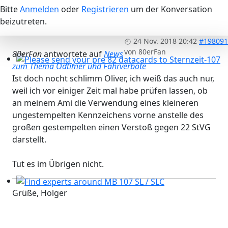
Bitte
Anmelden
oder
Registrieren
um der Konversation
beizutreten.
24 Nov. 2018 20:42
#198091
von
80erFan
80erFan
antwortete auf
News
zum Thema Odtimer und Fahrverbote
Please send your pre 82 datacards to Sternzeit-107
Ist doch nocht schlimm Oliver, ich weiß das auch nur,
weil ich vor einiger Zeit mal habe prüfen lassen, ob
an meinem Ami die Verwendung eines kleineren
ungestempelten Kennzeichens vorne anstelle des
großen gestempelten einen Verstoß gegen 22 StVG
darstellt.
Tut es im Übrigen nicht.
Grüße, Holger
Find experts around MB 107 SL / SLC