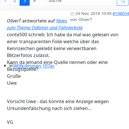
1
2
3
4
Workshops 2026 - Hzg & Klima 16.5. Erlangen, D-, KA-, K
24 Nov. 2018 10:09
#198054
von
OliverT
OliverT
antwortete auf
News
zum Thema Odtimer und Fahrverbote
conte500 schrieb: Ich habe da mal was gelesen von
einer transparenten Folie welche über das
Kennzeichen geklebt keine verwertbaren
Blitzerfotos zulässt.
Kann da jemand eine Quelle nennen oder eine
Bezugsquelle?
Willkommen 107er
Grüße
Uwe
Vorsicht Uwe - das könnte eine Anzeige wegen
Urkundenfälschung nach sich ziehen...
VG