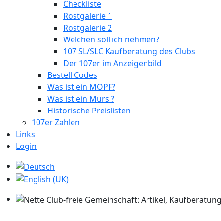
Checkliste
Rostgalerie 1
Rostgalerie 2
Welchen soll ich nehmen?
107 SL/SLC Kaufberatung des Clubs
Der 107er im Anzeigenbild
Bestell Codes
Was ist ein MOPF?
Was ist ein Mursi?
Historische Preislisten
107er Zahlen
Links
Login
Sprache auswählen
Nette Club-freie Gemeinschaft: Artikel, Kaufberatung