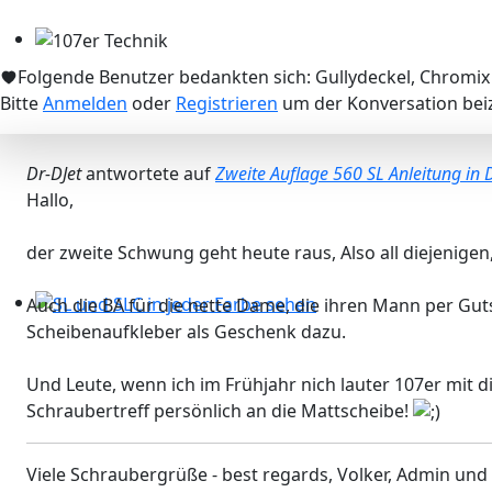
107er Technik
Folgende Benutzer bedankten sich:
Gullydeckel
,
Chromix
Bitte
Anmelden
oder
Registrieren
um der Konversation beiz
Dr-DJet
antwortete auf
Zweite Auflage 560 SL Anleitung in
Hallo,
der zweite Schwung geht heute raus, Also all diejenigen, 
Auch die BA für die nette Dame, die ihren Mann per Gut
SL und SLC in jeder Farbe sehen
Scheibenaufkleber als Geschenk dazu.
Und Leute, wenn ich im Frühjahr nich lauter 107er mit d
Schraubertreff persönlich an die Mattscheibe!
Viele Schraubergrüße - best regards, Volker, Admin und