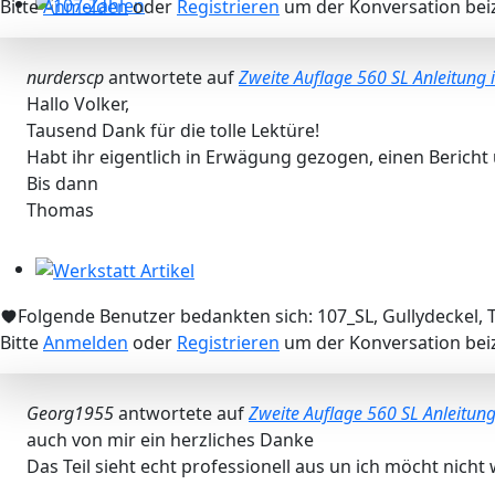
Bitte
Anmelden
oder
Registrieren
um der Konversation beiz
107-Zahlen
nurderscp
antwortete auf
Zweite Auflage 560 SL Anleitung
Hallo Volker,
Tausend Dank für die tolle Lektüre!
Habt ihr eigentlich in Erwägung gezogen, einen Bericht 
Bis dann
Thomas
Werkstatt Artikel
Folgende Benutzer bedankten sich:
107_SL
,
Gullydeckel
,
Bitte
Anmelden
oder
Registrieren
um der Konversation beiz
Georg1955
antwortete auf
Zweite Auflage 560 SL Anleitun
auch von mir ein herzliches Danke
Das Teil sieht echt professionell aus un ich möcht nicht w