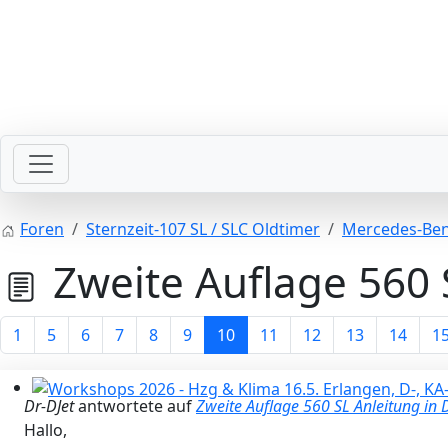
Bitte schickt Eure Datenkarten vor 82 an die Sternzeit
Foren
Sternzeit-107 SL / SLC Oldtimer
Mercedes-Ben
Zweite Auflage 560 
1
5
6
7
8
9
10
11
12
13
14
1
Dr-DJet
antwortete auf
Zweite Auflage 560 SL Anleitung in
Workshops 2026 - Hzg & Klima 16.5. Erlangen, D-, KA-, K
Hallo,