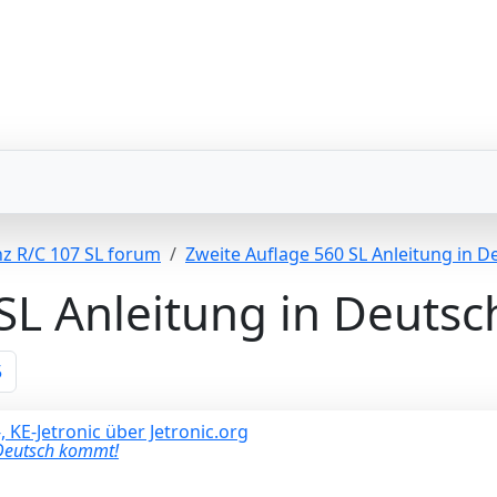
z R/C 107 SL forum
Zweite Auflage 560 SL Anleitung in 
SL Anleitung in Deuts
5
 Deutsch kommt!
E-Jetronic über Jetronic.org