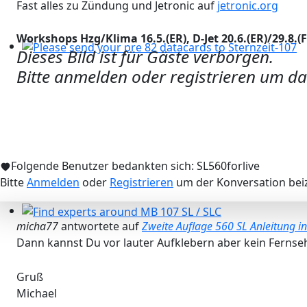
Fast alles zu Zündung und Jetronic auf
jetronic.org
Workshops Hzg/Klima 16.5.(ER), D-Jet 20.6.(ER)/29.8.(F),
Dieses Bild ist für Gäste verborgen.
Please send your pre 82 datacards to Sternzeit-107
Bitte anmelden oder registrieren um da
Folgende Benutzer bedankten sich:
SL560forlive
Bitte
Anmelden
oder
Registrieren
um der Konversation beiz
micha77
antwortete auf
Zweite Auflage 560 SL Anleitung 
Find experts around MB 107 SL / SLC
Dann kannst Du vor lauter Aufklebern aber kein Fern
Gruß
Michael