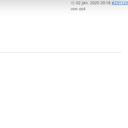
02 Jan. 2020 20:18
#231123
von
os4