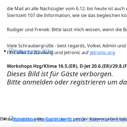
die Mail an alle Nachzügler vom 6.12. bis heute ist auch
Sternzeit-107 die Information, wie sie das begleichen k
Rudiger und Frenek: Bitte lasst mich wissen, wenn die 
Viele Schraubergrüße - best regards, Volker, Admin und
Fast alles zu Zündung und Jetronic auf
jetronic.org
Willkommen 107er
Workshops Hzg/Klima 16.5.(ER), D-Jet 20.6.(ER)/29.8.(F),
Dieses Bild ist für Gäste verborgen.
Bitte anmelden oder registrieren um da
Bitte
Anmelden
oder
Registrieren
um der Konversation beiz
Workshop Manual in der SLpedia - leider nur in Englisc