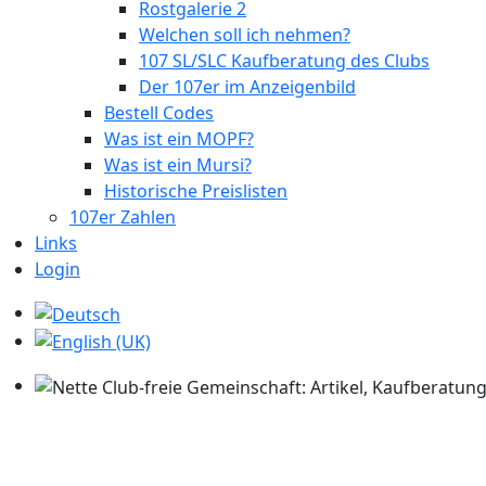
Rostgalerie 2
Welchen soll ich nehmen?
107 SL/SLC Kaufberatung des Clubs
Der 107er im Anzeigenbild
Bestell Codes
Was ist ein MOPF?
Was ist ein Mursi?
Historische Preislisten
107er Zahlen
Links
Login
Sprache auswählen
Nette Club-freie Gemeinschaft: Artikel, Kaufberatung