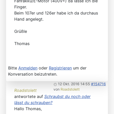
Fahrakku/E-Motor (400V=) da lasse ich die
Finger.
Beim 107er und 126er habe ich da durchaus
Hand angelegt.
Grüßle
Thomas
Bitte
Anmelden
oder
Registrieren
um der
Konversation beizutreten.
12 Okt. 2016 14:55
#154716
von
Roadstolett
Roadstolett
antwortete auf
Schraubst du noch oder
lässt du schrauben?
Hallo Thomas,