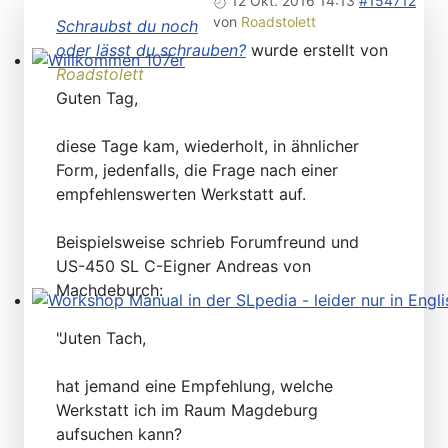
12 Okt. 2016 14:13
#154712
von
Roadstolett
Schraubst du noch
oder lässt du schrauben?
wurde erstellt von
Roadstolett
Willkommen 107er
Guten Tag,
diese Tage kam, wiederholt, in ähnlicher
Form, jedenfalls, die Frage nach einer
empfehlenswerten Werkstatt auf.
Beispielsweise schrieb Forumfreund und
US-450 SL C-Eigner Andreas von
Machdeburch:
Workshop Manual in der SLpedia - leider nur in Englisc
"Juten Tach,
hat jemand eine Empfehlung, welche
Werkstatt ich im Raum Magdeburg
aufsuchen kann?