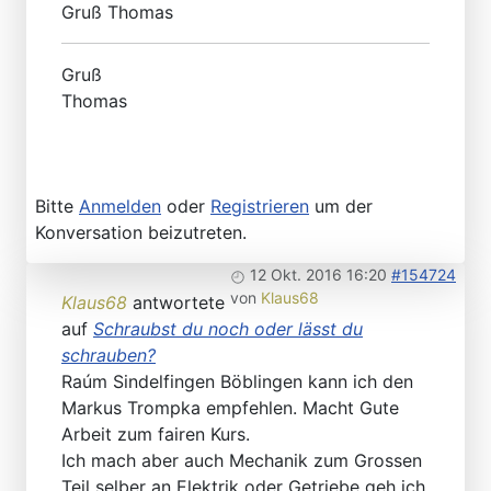
Gruß Thomas
Gruß
Thomas
Bitte
Anmelden
oder
Registrieren
um der
Konversation beizutreten.
12 Okt. 2016 16:20
#154724
von
Klaus68
Klaus68
antwortete
auf
Schraubst du noch oder lässt du
schrauben?
Raúm Sindelfingen Böblingen kann ich den
Markus Trompka empfehlen. Macht Gute
Arbeit zum fairen Kurs.
Ich mach aber auch Mechanik zum Grossen
Teil selber an Elektrik oder Getriebe geh ich