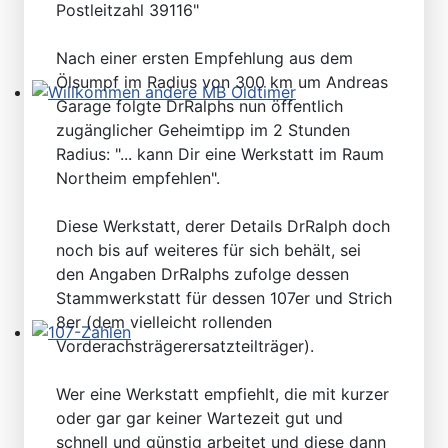
Postleitzahl 39116"
Nach einer ersten Empfehlung aus dem
Ölsumpf im Radius von 300 km um Andreas
Garage folgte DrRalphs nun öffentlich
Willkommen andere MB Oldtimer
zugänglicher Geheimtipp im 2 Stunden
Radius: "... kann Dir eine Werkstatt im Raum
Northeim empfehlen".
Diese Werkstatt, derer Details DrRalph doch
noch bis auf weiteres für sich behält, sei
den Angaben DrRalphs zufolge dessen
Stammwerkstatt für dessen 107er und Strich
8er (dem vielleicht rollenden
Vorderachsträgerersatzteilträger).
107-Zahlen
Wer eine Werkstatt empfiehlt, die mit kurzer
oder gar gar keiner Wartezeit gut und
schnell und günstig arbeitet und diese dann