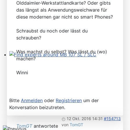
Olddaimler-Werkstattlandkarte? Oder gibts
das längst als Anwendungsweichware für
diese modernen gar nicht so smart Phones?
Schraubst du noch oder lässt du
schrauben?
Was machst du selbst? Was lässt du (wo)
machen?
Find experts around MB 107 SL / SLC
Winni
Bitte
Anmelden
oder
Registrieren
um der
Konversation beizutreten.
12 Okt. 2016 14:31
#154713
von
TomGT
TomGT
antwortete