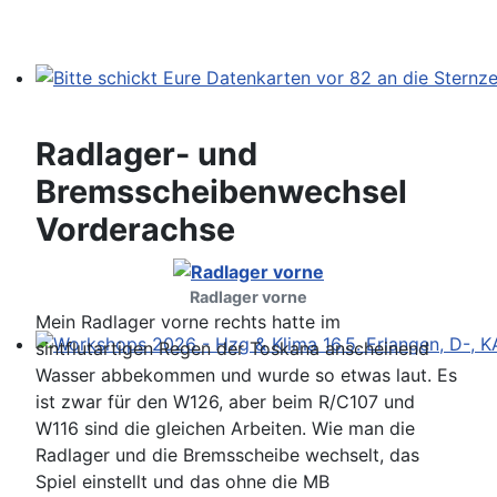
Bitte schickt Eure Datenkarten vor 82 an die Sternzeit
Radlager- und
Bremsscheibenwechsel
Vorderachse
Radlager vorne
Mein Radlager vorne rechts hatte im
sintflutartigen Regen der Toskana anscheinend
Workshops 2026 - Hzg & Klima 16.5. Erlangen, D-, KA-,
Wasser abbekommen und wurde so etwas laut. Es
ist zwar für den W126, aber beim R/C107 und
W116 sind die gleichen Arbeiten. Wie man die
Radlager und die Bremsscheibe wechselt, das
Spiel einstellt und das ohne die MB