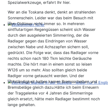
Spezialwerkzeuge, erfahrt Ihr hier.
Wer an die Toskana denkt, denkt an strahlenden
Sonnenschein. Leider war das beim Besuch mit
dem Oldtimer nicht immer so. In mehreren
sintflutartigen Regengüssen scheint sich Wasser
Willkommen 107er
durch den ausgeleierten Simmerring, der die
Radlager gegen das Eindringen von Wasser
zwischen Nabe und Achszapfen sichern soll,
gedrückt. Die Folge war, dass das Radlager vorne
rechts schon nach 180 Tkm leichte Geräusche
machte. Die hört man in einem sonst so leisen
W126 um so mehr. Also sollten gleich beide
Radlger vorne getauscht werden. Und der
Vollständigkeit halber kamen Bremsscheiben und
Bremsbeläge gleich dazu.Hätte ich beim Erneuern
Workshop Manual in der SLpedia - leider nur in Englisc
der Traggelenke vor 4 Jahren die Simmerringe
gleich ersetzt, hätte mein Radlager bestimmt noch
lange gehalten.