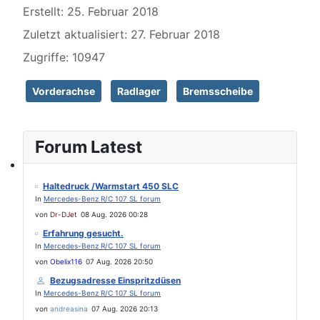
Please send your pre 82 datacards to Sternzeit-107
Erstellt: 25. Februar 2018
Zuletzt aktualisiert: 27. Februar 2018
Zugriffe: 10947
Vorderachse
Radlager
Bremsscheibe
Forum Latest
Find experts around MB 107 SL / SLC
Haltedruck /Warmstart 450 SLC
In
Mercedes-Benz R/C 107 SL forum
von
Dr-DJet
08 Aug. 2026 00:28
Erfahrung gesucht.
In
Mercedes-Benz R/C 107 SL forum
von
Obelix116
07 Aug. 2026 20:50
Bezugsadresse Einspritzdüsen
In
Mercedes-Benz R/C 107 SL forum
von
andreasina
07 Aug. 2026 20:13