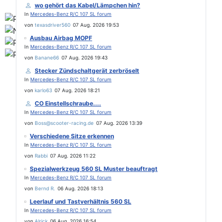
wo gehört das Kabel/Lämpchen hin?
In
Mercedes-Benz R/C 107 SL forum
von
texasdriver560
07 Aug. 2026 19:53
Ausbau Airbag MOPF
In
Mercedes-Benz R/C 107 SL forum
von
Banane66
07 Aug. 2026 19:43
Stecker Zündschaltgerät zerbröselt
In
Mercedes-Benz R/C 107 SL forum
von
karlo63
07 Aug. 2026 18:21
CO Einstellschraube....
In
Mercedes-Benz R/C 107 SL forum
von
Boss@scooter-racing.de
07 Aug. 2026 13:39
Verschiedene Sitze erkennen
In
Mercedes-Benz R/C 107 SL forum
von
Rabbi
07 Aug. 2026 11:22
Spezialwerkzeug 560 SL Muster beauftragt
In
Mercedes-Benz R/C 107 SL forum
von
Bernd R.
06 Aug. 2026 18:13
Leerlauf und Tastverhältnis 560 SL
In
Mercedes-Benz R/C 107 SL forum
von
Alrick
06 Aug. 2026 16:54