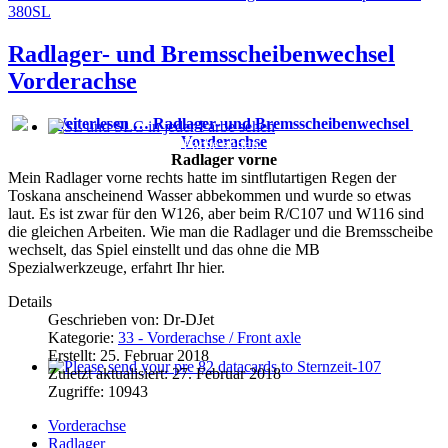
380SL
Radlager- und Bremsscheibenwechsel
Vorderachse
SL und SLC in jeder Farbe sehen
Radlager vorne
Mein Radlager vorne rechts hatte im sintflutartigen Regen der
Toskana anscheinend Wasser abbekommen und wurde so etwas
laut. Es ist zwar für den W126, aber beim R/C107 und W116 sind
die gleichen Arbeiten. Wie man die Radlager und die Bremsscheibe
wechselt, das Spiel einstellt und das ohne die MB
Spezialwerkzeuge, erfahrt Ihr hier.
Details
Geschrieben von:
Dr-DJet
Kategorie:
33 - Vorderachse / Front axle
Erstellt: 25. Februar 2018
Zuletzt aktualisiert: 27. Februar 2018
Please send your pre 82 datacards to Sternzeit-107
Zugriffe: 10943
Vorderachse
Radlager