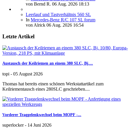
von
Bernd R.
06 Aug. 2026 18:13
Leerlauf und Tastverhältnis 560 SL
In
Mercedes-Benz R/C 107 SL forum
von
Alrick
06 Aug. 2026 16:54
Letzte Artikel
Austausch der Keilriemen an einem 380 SLC, Bj....
topi
-
05 August 2026
Thomas hat bereits einen schönen Werkstattartikel zum
Keilriementausch eines 280SLC geschrieben....
Vorderer Traggelenkwechsel beim MOPF -...
superlocker
-
14 Juni 2026