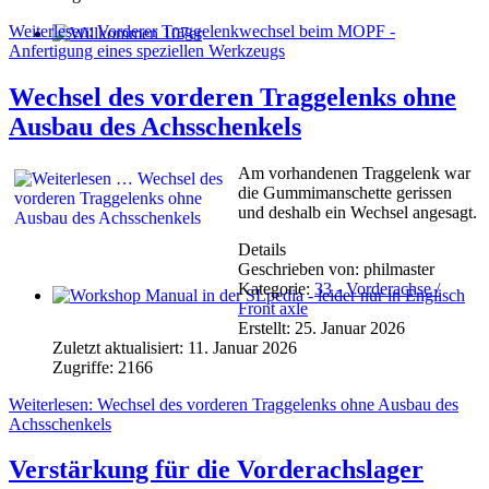
Weiterlesen: Vorderer Traggelenkwechsel beim MOPF -
Anfertigung eines speziellen Werkzeugs
Willkommen 107er
Wechsel des vorderen Traggelenks ohne
Ausbau des Achsschenkels
Am vorhandenen Traggelenk war
die Gummimanschette gerissen
und deshalb ein Wechsel angesagt.
Details
Geschrieben von:
philmaster
Kategorie:
33 - Vorderachse /
Front axle
Workshop Manual in der SLpedia - leider nur in Englisch
Erstellt: 25. Januar 2026
Zuletzt aktualisiert: 11. Januar 2026
Zugriffe: 2166
Weiterlesen: Wechsel des vorderen Traggelenks ohne Ausbau des
Achsschenkels
Verstärkung für die Vorderachslager