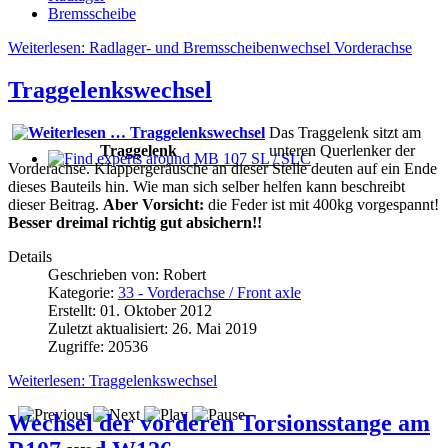
Bremsscheibe
Weiterlesen: Radlager- und Bremsscheibenwechsel Vorderachse
Traggelenkswechsel
Das Traggelenk sitzt am
Traggelenk
unteren Querlenker der
Vorderachse. Klappergeräusche an dieser Stelle deuten auf ein Ende
Find experts around MB 107 SL / SLC
dieses Bauteils hin. Wie man sich selber helfen kann beschreibt
dieser Beitrag.
Aber Vorsicht:
die Feder ist mit 400kg vorgespannt!
Besser dreimal richtig gut absichern!!
Details
Geschrieben von:
Robert
Kategorie:
33 - Vorderachse / Front axle
Erstellt: 01. Oktober 2012
Zuletzt aktualisiert: 26. Mai 2019
Zugriffe: 20536
Weiterlesen: Traggelenkswechsel
Wechsel der vorderen Torsionsstange am