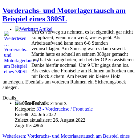
Vorderachs- und Motorlagertausch am
Beispiel eines 380SL
Um es vorweg zu nehmen, es ist eigentlich gar nicht
Werkstatt Artikel
kompliziert, wenn man weiß, wie es geht. Als
Arbeitsaufwand kann man 6-8 Stunden
veranschlagen. Am Samstag war es dann soweit.
Martin hatte es schnell an seinem 380ger gemacht
und hat sich angeboten, mir bei der OP zu assistieren.
Danke hierfür nochmal. Um 9 Uhr gings dann los.
Als erstes eine Frontseite am Rahmen aufbocken und
mit Bock sichern. Am besten ein kleines Holz
unterlegen. Ebenfalls am vorderen Rahmen ein Sicherungsbock
anlegen.
Details
Geschrieben von:
ZitroniX
107er Technik
Kategorie:
33 - Vorderachse / Front axle
Erstellt: 24. Juli 2022
Zuletzt aktualisiert: 26. August 2022
Zugriffe: 4866
Weiterlesen: Vorderachs- und Motorlagertausch am Beispiel eines