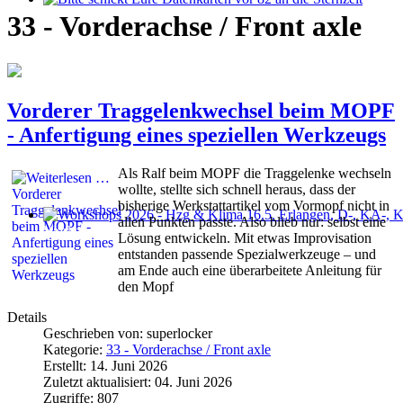
Bitte schickt Eure Datenkarten vor 82 an die Sternzeit
33 - Vorderachse / Front axle
Vorderer Traggelenkwechsel beim MOPF
- Anfertigung eines speziellen Werkzeugs
Als Ralf beim MOPF die Traggelenke wechseln
wollte, stellte sich schnell heraus, dass der
bisherige Werkstattartikel vom Vormopf nicht in
allen Punkten passte. Also blieb nur: selbst eine
Workshops 2026 - Hzg & Klima 16.5. Erlangen, D-, KA-, KE-Je
Lösung entwickeln. Mit etwas Improvisation
entstanden passende Spezialwerkzeuge – und
am Ende auch eine überarbeitete Anleitung für
den Mopf
Details
Geschrieben von:
superlocker
Kategorie:
33 - Vorderachse / Front axle
Erstellt: 14. Juni 2026
Zuletzt aktualisiert: 04. Juni 2026
Zugriffe: 807