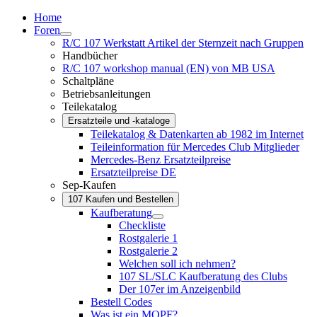
Home
Foren
R/C 107 Werkstatt Artikel der Sternzeit nach Gruppen
Handbücher
R/C 107 workshop manual (EN) von MB USA
Schaltpläne
Betriebsanleitungen
Teilekatalog
Ersatzteile und -kataloge
Teilekatalog & Datenkarten ab 1982 im Internet
Teileinformation für Mercedes Club Mitglieder
Mercedes-Benz Ersatzteilpreise
Ersatzteilpreise DE
Sep-Kaufen
107 Kaufen und Bestellen
Kaufberatung
Checkliste
Rostgalerie 1
Rostgalerie 2
Welchen soll ich nehmen?
107 SL/SLC Kaufberatung des Clubs
Der 107er im Anzeigenbild
Bestell Codes
Was ist ein MOPF?