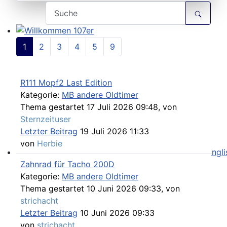
Willkommen 107er
1
2
3
4
5
9
R111 Mopf2 Last Edition
Kategorie:
MB andere Oldtimer
Thema gestartet 17 Juli 2026 09:48, von
Sternzeituser
Letzter Beitrag
19 Juli 2026 11:33
von
Herbie
Zahnrad für Tacho 200D
Workshop Manual in der SLpedia - leider nur in Englisc
Kategorie:
MB andere Oldtimer
Thema gestartet 10 Juni 2026 09:33, von
strichacht
Letzter Beitrag
10 Juni 2026 09:33
von
strichacht