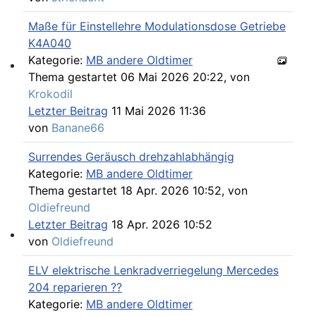
Maße für Einstellehre Modulationsdose Getriebe
K4A040
Kategorie:
MB andere Oldtimer
Thema gestartet 06 Mai 2026 20:22, von
Willkommen andere MB Oldtimer
Krokodil
Letzter Beitrag
11 Mai 2026 11:36
von
Banane66
Surrendes Geräusch drehzahlabhängig
Kategorie:
MB andere Oldtimer
Thema gestartet 18 Apr. 2026 10:52, von
Oldiefreund
Letzter Beitrag
18 Apr. 2026 10:52
von
Oldiefreund
107-Zahlen
ELV elektrische Lenkradverriegelung Mercedes
204 reparieren ??
Kategorie:
MB andere Oldtimer