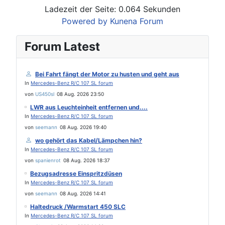
Ladezeit der Seite: 0.064 Sekunden
Powered by
Kunena Forum
Forum Latest
Bei Fahrt fängt der Motor zu husten und geht aus
In
Mercedes-Benz R/C 107 SL forum
von
US450sl
08 Aug. 2026 23:50
LWR aus Leuchteinheit entfernen und....
In
Mercedes-Benz R/C 107 SL forum
von
seemann
08 Aug. 2026 19:40
wo gehört das Kabel/Lämpchen hin?
In
Mercedes-Benz R/C 107 SL forum
von
spanienrot
08 Aug. 2026 18:37
Bezugsadresse Einspritzdüsen
In
Mercedes-Benz R/C 107 SL forum
von
seemann
08 Aug. 2026 14:41
Haltedruck /Warmstart 450 SLC
In
Mercedes-Benz R/C 107 SL forum