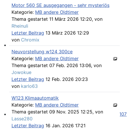
Motor 560 SE ausgegangen - sehr mysteriös
Kategorie:
MB andere Oldtimer
Thema gestartet 11 März 2026 12:20, von
Rheinuli
Letzter Beitrag
13 März 2026 12:29
von
Chromix
Neuvorstellung w124 300ce
SL und SLC in jeder Farbe sehen
Kategorie:
MB andere Oldtimer
Thema gestartet 07 Feb. 2026 13:06, von
Jowokue
Letzter Beitrag
12 Feb. 2026 20:23
von
karlo63
W123 Klimaautomatik
Kategorie:
MB andere Oldtimer
Thema gestartet 09 Nov. 2025 12:25, von
Lasse280
Please send your pre 82 datacards to Sternzeit-107
Letzter Beitrag
16 Jan. 2026 17:21