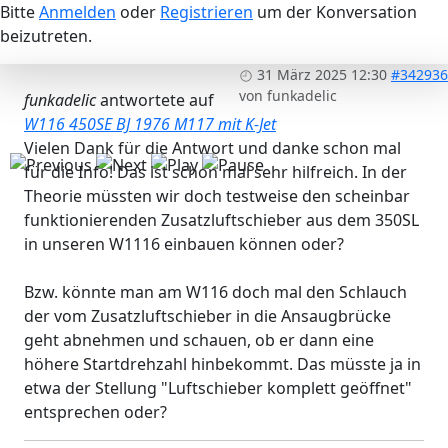
Bitte
Anmelden
oder
Registrieren
um der Konversation
beizutreten.
31 März 2025 12:30
#342936
von
funkadelic
funkadelic
antwortete auf
W116 450SE BJ 1976 M117 mit K-Jet
Vielen Dank für die Antwort und danke schon mal
für die Info! Das ist schon mal sehr hilfreich. In der
Theorie müssten wir doch testweise den scheinbar
funktionierenden Zusatzluftschieber aus dem 350SL
in unseren W1116 einbauen können oder?
Bzw. könnte man am W116 doch mal den Schlauch
der vom Zusatzluftschieber in die Ansaugbrücke
geht abnehmen und schauen, ob er dann eine
höhere Startdrehzahl hinbekommt. Das müsste ja in
etwa der Stellung "Luftschieber komplett geöffnet"
entsprechen oder?