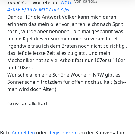
von
karlo63
karlo63
antwortete auf
W116
450SE BJ 1976 M117 mit K-Jet
Danke , für die Antwort Volker kann mich daran
erinnern das mein oller vor Jahren leicht nach Sprit
roch , wurde aber behoben , bin mal gespannt was
meine K-jet diesen Sommer noch so veranstaltet
irgendwie trau ich dem Braten noch nicht so richtig ,
das lief die letzte Zeit alles zu glatt , und mein
Mechaniker hat so viel Arbeit fast nur 107er u 116er
und 108er .
Wünsche allen eine Schöne Woche in NRW gibt es
Sonnenschein trotzdem für offen noch zu kalt (sch--
man wird doch Älter )
Gruss an alle Karl
Bitte
Anmelden
oder
Registrieren
um der Konversation