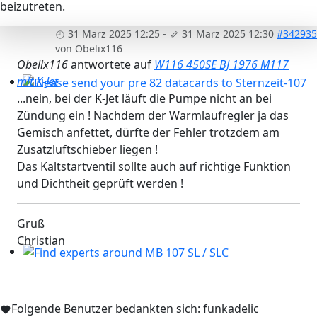
beizutreten.
31 März 2025 12:25
-
31 März 2025 12:30
#342935
von
Obelix116
Obelix116
antwortete auf
W116 450SE BJ 1976 M117
mit K-Jet
...nein, bei der K-Jet läuft die Pumpe nicht an bei
Please send your pre 82 datacards to Sternzeit-107
Zündung ein ! Nachdem der Warmlaufregler ja das
Gemisch anfettet, dürfte der Fehler trotzdem am
Zusatzluftschieber liegen !
Das Kaltstartventil sollte auch auf richtige Funktion
und Dichtheit geprüft werden !
Gruß
Christian
Find experts around MB 107 SL / SLC
Folgende Benutzer bedankten sich:
funkadelic