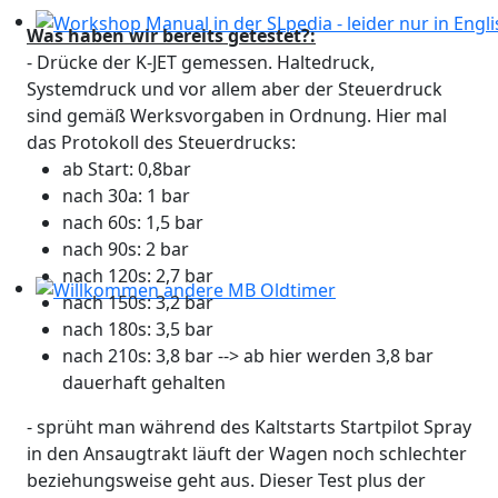
Was haben wir bereits getestet?:
Workshop Manual in der SLpedia - leider nur in Englisc
- Drücke der K-JET gemessen. Haltedruck,
Systemdruck und vor allem aber der Steuerdruck
sind gemäß Werksvorgaben in Ordnung. Hier mal
das Protokoll des Steuerdrucks:
ab Start: 0,8bar
nach 30a: 1 bar
nach 60s: 1,5 bar
nach 90s: 2 bar
nach 120s: 2,7 bar
nach 150s: 3,2 bar
Willkommen andere MB Oldtimer
nach 180s: 3,5 bar
nach 210s: 3,8 bar --> ab hier werden 3,8 bar
dauerhaft gehalten
- sprüht man während des Kaltstarts Startpilot Spray
in den Ansaugtrakt läuft der Wagen noch schlechter
beziehungsweise geht aus. Dieser Test plus der