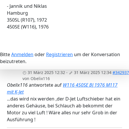
- Jannik und Niklas
Hamburg
350SL (R107), 1972
450SE (W116), 1976
Bitte
Anmelden
oder
Registrieren
um der Konversation
beizutreten.
31 März 2025 12:32
-
31 März 2025 12:34
#342937
von
Obelix116
Obelix116
antwortete auf
W116 450SE BJ 1976 M117
mit K-Jet
...das wird nix werden ,der D-Jet Luftschieber hat ein
anderes Gehäuse, bei Schlauch ab bekommt der
Motor zu viel Luft ! Wäre alles nur sehr Grob in der
Ausführung !