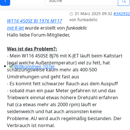
1
Workshops 2026 - Hzg & Klima 16.5. Erlangen, D-, KA-, K
31 März 2025 09:32
#342932
von
funkadelic
W116 450SE BJ 1976 M117
mit K-Jet
wurde erstellt von
funkadelic
Hallo liebe Forum-Mitglieder,
Was ist das Problem?:
- Mein W116 450SE BJ76 mit K-JET läuft beim Kaltstart
(egal welche Außentemperatur) viel zu fett, hat
schätzungsweise kaum mehr als 400-500
Willkommen 107er
Umdrehungen und geht fast aus
- Es kommt fett schwarzer Rauch aus dem Auspuff
- sobald man ein paar Meter gefahren ist und das
Triebwerk einmal etwas höhere Drehzahl erfahren
hat (ca etwas mehr als 2000 rpm) läuft er
seidenweich und hat auch ansonsten keine
Probleme. AU wird auch regelmäßig bestanden. Der
Verbrauch ist normal.