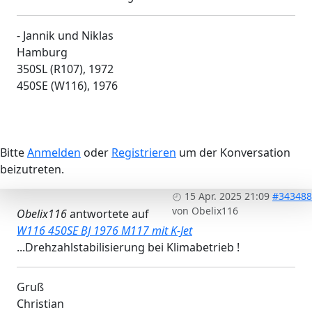
- Jannik und Niklas
Hamburg
350SL (R107), 1972
450SE (W116), 1976
Bitte
Anmelden
oder
Registrieren
um der Konversation
beizutreten.
15 Apr. 2025 21:09
#343488
von
Obelix116
Obelix116
antwortete auf
W116 450SE BJ 1976 M117 mit K-Jet
...Drehzahlstabilisierung bei Klimabetrieb !
Gruß
Christian