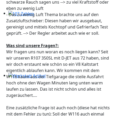
schwarze Rauch sagen uns --> zu viel Kraftstoff oder
eben zu wenig Luft
- Das zu wenig Luft Thema brachte uns auf den
107-Zahlen
Zusatzluftschieber: Diesen haben wir ausgebaut,
gereinigt und mittels Kochtopf und Gefrierfach Test
geprüft. --> Der Regler arbeitet auch wie er soll.
Was sind unsere Fragen?:
Wir fragen uns nun woran es noch liegen kann? Seit
wir unseren R107 350SL mit D-JET aus 72 haben, sind
wir doch erstaunt wie schön so ein V8 Kaltstart
eigentlich ablaufen kann. Wir kommen mit dem
W116 kaum aus der Tiefgarage die steile Ausfahrt
Werkstatt Artikel
hoch ohne den Wagen Minuten lang unten warm
laufen zu lassen. Das ist nicht schön und alles ist
zugeräuchert....
Eine zusätzliche Frage ist auch noch (diese hat nichts
mit dem Fehler zu tun): Soll der W116 auch einmal