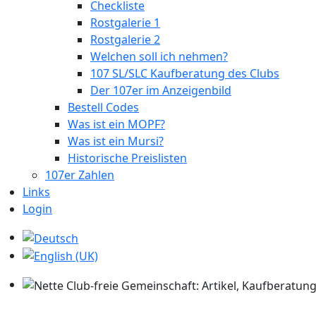
Checkliste
Rostgalerie 1
Rostgalerie 2
Welchen soll ich nehmen?
107 SL/SLC Kaufberatung des Clubs
Der 107er im Anzeigenbild
Bestell Codes
Was ist ein MOPF?
Was ist ein Mursi?
Historische Preislisten
107er Zahlen
Links
Login
Sprache auswählen
Nette Club-freie Gemeinschaft: Artikel, Kaufberatung