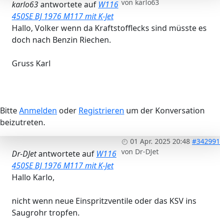
von
karlo63
karlo63
antwortete auf
W116
450SE BJ 1976 M117 mit K-Jet
Hallo, Volker wenn da Kraftstofflecks sind müsste es
doch nach Benzin Riechen.
Gruss Karl
Bitte
Anmelden
oder
Registrieren
um der Konversation
beizutreten.
01 Apr. 2025 20:48
#342991
von
Dr-DJet
Dr-DJet
antwortete auf
W116
450SE BJ 1976 M117 mit K-Jet
Hallo Karlo,
nicht wenn neue Einspritzventile oder das KSV ins
Saugrohr tropfen.