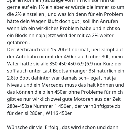
Sparen können ) aussage von ihm ich stell ihn dir
gerne auf ein 1% ein aber er würde die immer so um
die 2% einstellen , und was ich denn für ein Problem
hätte dein Wagen läuft doch gut , soll ihn Anrufen
wenn ich ein wirkliches Problem habe und nicht so
ein Blödsinn naja jetzt wird der mit ca 2% weiter
gefahren .
Der Verbrauch von 15-20l ist normal , bei Dampf auf
der Autobahn nimmt der 450er auch über 30l , mein
Vater hatte sie alle 350 450 450-6.9 (6.9 nur Kurz der
soff auch unter Last Bootsanhänger 35l natürlich ein
2,8to Boot dahinter war damals sch-- egal , hat ja
Niveau und ein Mercedes muss das halt können und
das können die ollen 450er ohne Probleme für mich
gibt es nur wirklich zwei gute Motoren aus der Zeit
280e-450se Nummer 1 450er , der vernünftigste zb
für den sl 280er , W116 450er
Wünsche dir viel Erfolg , das wird schon und dann