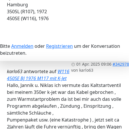
Hamburg
350SL (R107), 1972
450SE (W116), 1976
Bitte
Anmelden
oder
Registrieren
um der Konversation
beizutreten.
01 Apr. 2025 09:06
#342978
von
karlo63
karlo63
antwortete auf
W116
450SE BJ 1976 M117 mit K-Jet
Hallo, Jannik u. Niklas ich vermute das Kaltstartventil
bei meinem 350er k-jet war das Kabel gebrochen ,
zum Warmstartproblem da ist bei mir auch das volle
Programm abgelaufen , Zündung , Einspritzung ,
sämtliche Schläuche ,
Pumpenpaket usw. (eine Katastrophe ) , jetzt seit ca
2Jahren läuft die Fuhre vernünftig , bring den Wagen