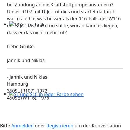
bei Zündung an die Kraftstoffpumpe ansteuern?
Unser R107 mit D-Jet tut dies und startet dadurch
warm auch etwas besser als der 116. Falls der W116
mit K-Jet das auch tun sollte, woran kann es liegen,
107er Technik
dass er das nicht mehr tut?
Liebe Grüße,
Jannik und Niklas
- Jannik und Niklas
Hamburg
350SL (R107), 1972
450SE (W116), 1976
SL und SLC in jeder Farbe sehen
Bitte
Anmelden
oder
Registrieren
um der Konversation