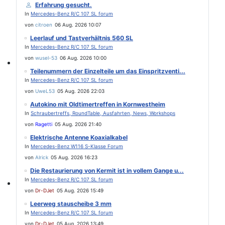
Erfahrung gesucht.
In
Mercedes-Benz R/C 107 SL forum
von
citroen
06 Aug. 2026 10:07
Leerlauf und Tastverhältnis 560 SL
In
Mercedes-Benz R/C 107 SL forum
von
wusel-53
06 Aug. 2026 10:00
Teilenummern der Einzelteile um das Einspritzventi...
Werkstatt Artikel
In
Mercedes-Benz R/C 107 SL forum
von
UweL53
05 Aug. 2026 22:03
Autokino mit Oldtimertreffen in Kornwestheim
In
Schraubertreffs, RoundTable, Ausfahrten, News, Workshops
von
Ragetti
05 Aug. 2026 21:40
Elektrische Antenne Koaxialkabel
In
Mercedes-Benz W116 S-Klasse Forum
von
Alrick
05 Aug. 2026 16:23
Die Restaurierung von Kermit ist in vollem Gange u...
In
Mercedes-Benz R/C 107 SL forum
von
Dr-DJet
05 Aug. 2026 15:49
107er Technik
Leerweg stauscheibe 3 mm
In
Mercedes-Benz R/C 107 SL forum
von
Dr-DJet
05 Aug. 2026 13:49