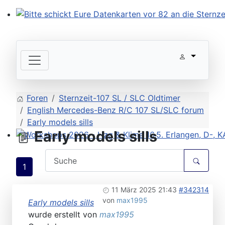
Bitte schickt Eure Datenkarten vor 82 an die Sternzeit
Foren
Sternzeit-107 SL / SLC Oldtimer
English Mercedes-Benz R/C 107 SL/SLC forum
Early models sills
Early models sills
Workshops 2026 - Hzg & Klima 16.5. Erlangen, D-, KA-,
1
11 März 2025 21:43
#342314
von
max1995
Early models sills
wurde erstellt von
max1995