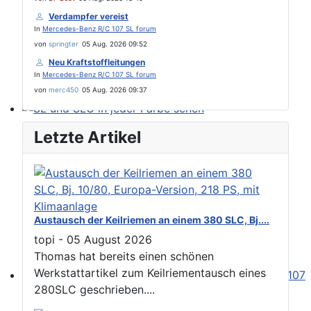
Verdampfer vereist
In
Mercedes-Benz R/C 107 SL forum
von
springter
05 Aug. 2026 09:52
Neu Kraftstoffleitungen
In
Mercedes-Benz R/C 107 SL forum
von
merc450
05 Aug. 2026 09:37
SL und SLC in jeder Farbe sehen
Letzte Artikel
Austausch der Keilriemen an einem 380 SLC, Bj....
topi
-
05 August 2026
Thomas hat bereits einen schönen
Werkstattartikel zum Keilriementausch eines
280SLC geschrieben....
Please send your pre 82 datacards to Sternzeit-107