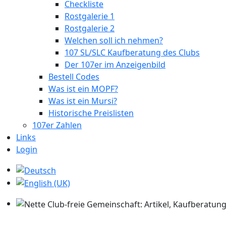
Checkliste
Rostgalerie 1
Rostgalerie 2
Welchen soll ich nehmen?
107 SL/SLC Kaufberatung des Clubs
Der 107er im Anzeigenbild
Bestell Codes
Was ist ein MOPF?
Was ist ein Mursi?
Historische Preislisten
107er Zahlen
Links
Login
Sprache auswählen
Nette Club-freie Gemeinschaft: Artikel, Kaufberatung