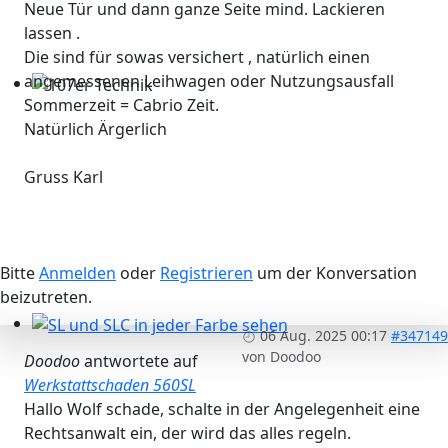
Neue Tür und dann ganze Seite mind. Lackieren
lassen .
Die sind für sowas versichert , natürlich einen
angemessenen Leihwagen oder Nutzungsausfall
Sommerzeit = Cabrio Zeit.
107er Technik
Natürlich Ärgerlich
Gruss Karl
Bitte
Anmelden
oder
Registrieren
um der Konversation
beizutreten.
06 Aug. 2025 00:17
#347149
SL und SLC in jeder Farbe sehen
von
Doodoo
Doodoo
antwortete auf
Werkstattschaden 560SL
Hallo Wolf schade, schalte in der Angelegenheit eine
Rechtsanwalt ein, der wird das alles regeln.