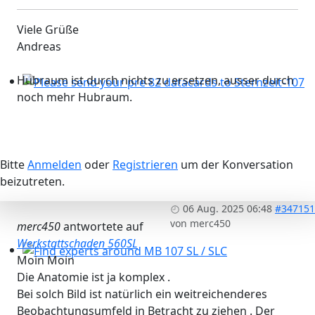
Viele Grüße
Andreas
Hubraum ist durch nichts zu ersetzen, ausser durch
noch mehr Hubraum.
Please send your pre 82 datacards to Sternzeit-107
Bitte
Anmelden
oder
Registrieren
um der Konversation
beizutreten.
06 Aug. 2025 06:48
#347151
von
merc450
merc450
antwortete auf
Werkstattschaden 560SL
Moin Moin
Find experts around MB 107 SL / SLC
Die Anatomie ist ja komplex .
Bei solch Bild ist natürlich ein weitreichenderes
Beobachtungsumfeld in Betracht zu ziehen . Der