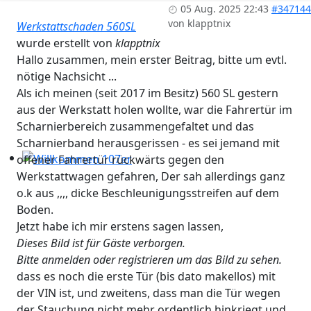
Workshops 2026 - Hzg & Klima 16.5. Erlangen, D-, KA-, K
05 Aug. 2025 22:43
#347144
von
klapptnix
Werkstattschaden 560SL
wurde erstellt von
klapptnix
Hallo zusammen, mein erster Beitrag, bitte um evtl.
nötige Nachsicht ...
Als ich meinen (seit 2017 im Besitz) 560 SL gestern
aus der Werkstatt holen wollte, war die Fahrertür im
Scharnierbereich zusammengefaltet und das
Scharnierband herausgerissen - es sei jemand mit
offener Fahrertür rückwärts gegen den
Willkommen 107er
Werkstattwagen gefahren, Der sah allerdings ganz
o.k aus ,,,, dicke Beschleunigungsstreifen auf dem
Boden.
Jetzt habe ich mir erstens sagen lassen,
Dieses Bild ist für Gäste verborgen.
Bitte anmelden oder registrieren um das Bild zu sehen.
dass es noch die erste Tür (bis dato makellos) mit
der VIN ist, und zweitens, dass man die Tür wegen
der Stauchung nicht mehr ordentlich hinkriegt und