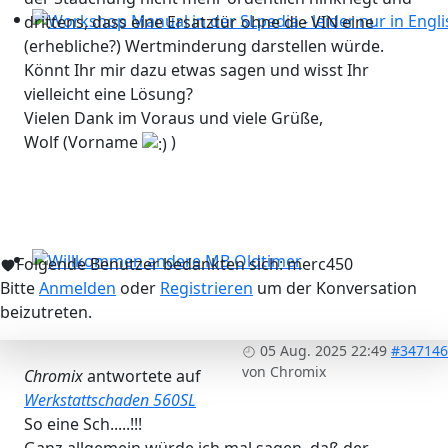
drittens, dass eine Ersatztür ohne die VIN eine
Workshop Manual in der SLpedia - leider nur in Englisc
(erhebliche?) Wertminderung darstellen würde.
Könnt Ihr mir dazu etwas sagen und wisst Ihr
vielleicht eine Lösung?
Vielen Dank im Voraus und viele Grüße,
Wolf (Vorname
)
Folgende Benutzer bedankten sich:
merc450
Willkommen andere MB Oldtimer
Bitte
Anmelden
oder
Registrieren
um der Konversation
beizutreten.
05 Aug. 2025 22:49
#347146
von
Chromix
Chromix
antwortete auf
Werkstattschaden 560SL
So eine Sch.....!!!
Ganz allgemein würde ich mal sagen, daß der