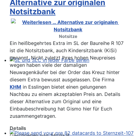
Alternative zur originalen
Notsitzbank
Notsitze
Ein heißbegehrtes Extra im SL der Baureihe R 107
ist die Notsitzbank, auch Kindersitzbank (KiSi)
genannt. Nicht zuletzt Ihres hohen Neupreises
wegen haben viele der damaligen
SL und SLC in jeder Farbe sehen
Neuwagenkäufer bei der Order das Kreuz hinter
diesem Extra bewusst ausgelassen. Die Firma
KHM
in Esslingen bietet einen gelungenen
Nachbau zu einem akzeptablen Preis an. Details
dieser Alternative zum Original und eine
Einbaubeschreibung hat Gismo hier für Euch
zusammengetragen.
Details
Geschrieben von:
Micha B.