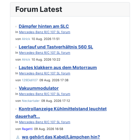
Forum Latest
Dämpfer hinten am SLC
In
Mercedes-Benz R/C 107 SL forum
von
Alrick
10 Aug. 2026 11:51
Leerlauf und Tastverhältnis 560 SL
In
Mercedes-Benz R/C 107 SL forum
von
Alrick
10 Aug. 2026 10:22
Lautes klakkern aus dem Motorraum
In
Mercedes-Benz R/C 107 SL forum
von
129Didi107
09 Aug. 2026 17:38
Vakuummodulator
In
Mercedes-Benz R/C 107 SL forum
von
Neckartaler
09 Aug. 2026 17:12
Kontrollanzeige Kühlmittelstand leuchtet
dauerhaft...
In
Mercedes-Benz R/C 107 SL forum
von
Ragetti
09 Aug. 2026 16:58
wo gehört das Kabel/Lämpchen hin?