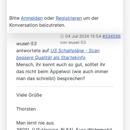
Bitte
Anmelden
oder
Registrieren
um der
Konversation beizutreten.
04 Juli 2024 15:54
#334596
von
wusel-53
wusel-53
antwortete auf
US Schaltpläne - Scan
bessere Qualität als Startekinfo
Mensch, ihr kennt euch so gut, solltet ihr
das nicht beim Äppelwoi (wie auch immer
man das schreibt) besprechen?
Viele Grüße
Thorsten
Man lernt nie aus
380SL (US-Version, Bj.84), Eura-Wohnmobil