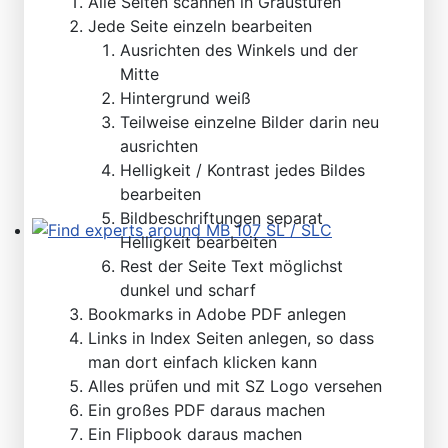
Alle Seiten scannen in Graustufen
Please send your pre 82 datacards to Sternzeit-107
Jede Seite einzeln bearbeiten
Ausrichten des Winkels und der
Mitte
Hintergrund weiß
Teilweise einzelne Bilder darin neu
ausrichten
Helligkeit / Kontrast jedes Bildes
bearbeiten
Bildbeschriftungen separat
Helligkeit bearbeiten
Find experts around MB 107 SL / SLC
Rest der Seite Text möglichst
dunkel und scharf
Bookmarks in Adobe PDF anlegen
Links in Index Seiten anlegen, so dass
man dort einfach klicken kann
Alles prüfen und mit SZ Logo versehen
Ein großes PDF daraus machen
Ein Flipbook daraus machen