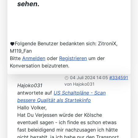
sehen.
Folgende Benutzer bedankten sich:
ZitroniX
,
M119_Fan
Bitte
Anmelden
oder
Registrieren
um der
Konversation beizutreten.
04 Juli 2024 14:05
#334591
von
Hajoko031
Hajoko031
antwortete auf
US Schaltpläne - Scan
bessere Qualität als Startekinfo
Hallo Volker,
Hat Du Verjessen würde der Kölsche
eventuell sagen - ich finde es schon etwas
fast beleidigend mir nachzusagen ich hätte
nicht bezahlt, ja ich habe nur den Transport