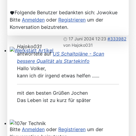
Folgende Benutzer bedankten sich:
Jowokue
Bitte
Anmelden
oder
Registrieren
um der
Konversation beizutreten.
17 Juni 2024 12:23
#333982
von
Hajoko031
Hajoko031
antwortete auf
US Schaltpläne - Scan
Werkstatt Artikel
bessere Qualität als Startekinfo
Hallo Volker,
kann ich dir irgend etwas helfen ......
mit den besten Grüßen Jochen
Das Leben ist zu kurz für später
Bitte
Anmelden
oder
Registrieren
um der
107er Technik