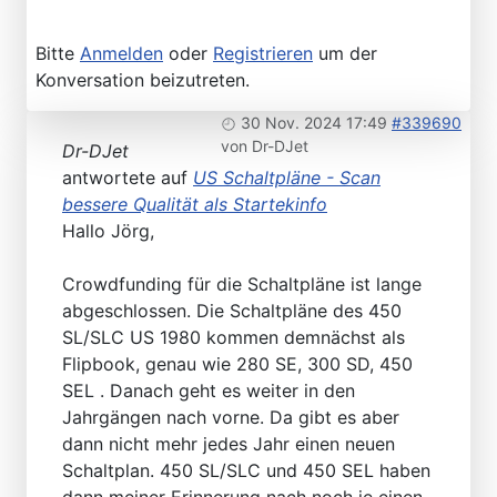
Bitte
Anmelden
oder
Registrieren
um der
Konversation beizutreten.
30 Nov. 2024 17:49
#339690
von
Dr-DJet
Dr-DJet
antwortete auf
US Schaltpläne - Scan
bessere Qualität als Startekinfo
Hallo Jörg,
Crowdfunding für die Schaltpläne ist lange
abgeschlossen. Die Schaltpläne des 450
SL/SLC US 1980 kommen demnächst als
Flipbook, genau wie 280 SE, 300 SD, 450
SEL . Danach geht es weiter in den
Jahrgängen nach vorne. Da gibt es aber
dann nicht mehr jedes Jahr einen neuen
Schaltplan. 450 SL/SLC und 450 SEL haben
dann meiner Erinnerung nach noch je einen