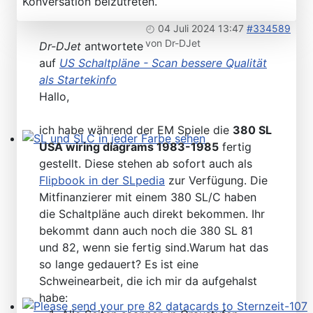
Konversation beizutreten.
04 Juli 2024 13:47
#334589
von
Dr-DJet
Dr-DJet
antwortete
auf
US Schaltpläne - Scan bessere Qualität
als Startekinfo
Hallo,
ich habe während der EM Spiele die
380 SL
USA wiring diagrams 1983-1985
fertig
SL und SLC in jeder Farbe sehen
gestellt. Diese stehen ab sofort auch als
Flipbook in der SLpedia
zur Verfügung. Die
Mitfinanzierer mit einem 380 SL/C haben
die Schaltpläne auch direkt bekommen. Ihr
bekommt dann auch noch die 380 SL 81
und 82, wenn sie fertig sind.Warum hat das
so lange gedauert? Es ist eine
Schweinearbeit, die ich mir da aufgehalst
habe: