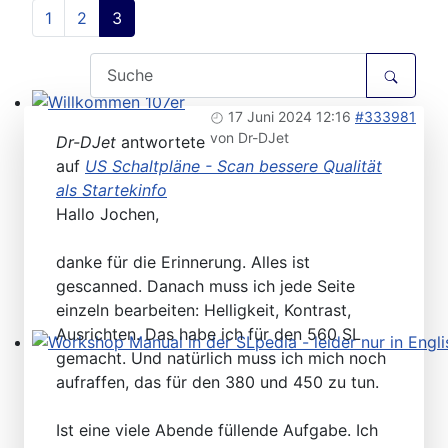
1
2
3
17 Juni 2024 12:16
#333981
Willkommen 107er
von
Dr-DJet
Dr-DJet
antwortete
auf
US Schaltpläne - Scan bessere Qualität
als Startekinfo
Hallo Jochen,
danke für die Erinnerung. Alles ist
gescanned. Danach muss ich jede Seite
einzeln bearbeiten: Helligkeit, Kontrast,
Ausrichten. Das habe ich für den 560 SL
gemacht. Und natürlich muss ich mich noch
Workshop Manual in der SLpedia - leider nur in Englisc
aufraffen, das für den 380 und 450 zu tun.
Ist eine viele Abende füllende Aufgabe. Ich