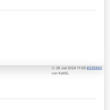
29 Juli 2024 11:56
#335665
von
KalliSL