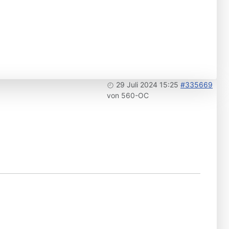
29 Juli 2024 15:25
#335669
von
560-OC