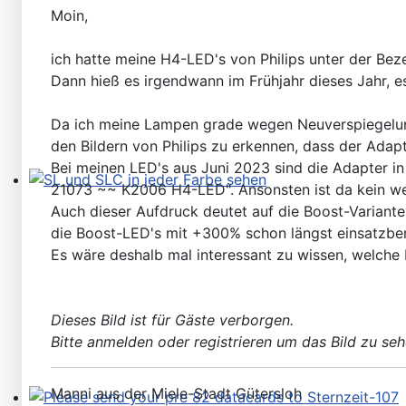
Moin,
ich hatte meine H4-LED's von Philips unter der Be
Dann hieß es irgendwann im Frühjahr dieses Jahr, 
Da ich meine Lampen grade wegen Neuverspiegelung a
den Bildern von Philips zu erkennen, dass der Adapt
Bei meinen LED's aus Juni 2023 sind die Adapter i
21073 ~~ K2006 H4-LED". Ansonsten ist da kein wei
SL und SLC in jeder Farbe sehen
Auch dieser Aufdruck deutet auf die Boost-Variante
die Boost-LED's mit +300% schon längst einsatzbere
Es wäre deshalb mal interessant zu wissen, welche 
Dieses Bild ist für Gäste verborgen.
Bitte anmelden oder registrieren um das Bild zu seh
Manni aus der Miele-Stadt Gütersloh