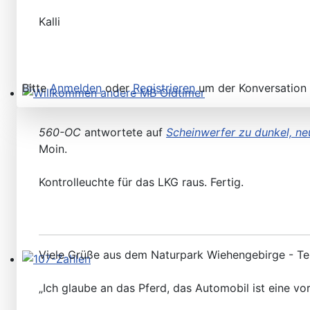
Kalli
Bitte
Anmelden
oder
Registrieren
um der Konversation 
Willkommen andere MB Oldtimer
560-OC
antwortete auf
Scheinwerfer zu dunkel, ne
Moin.
Kontrolleuchte für das LKG raus. Fertig.
Viele Grüße aus dem Naturpark Wiehengebirge - T
107-Zahlen
„Ich glaube an das Pferd, das Automobil ist eine v