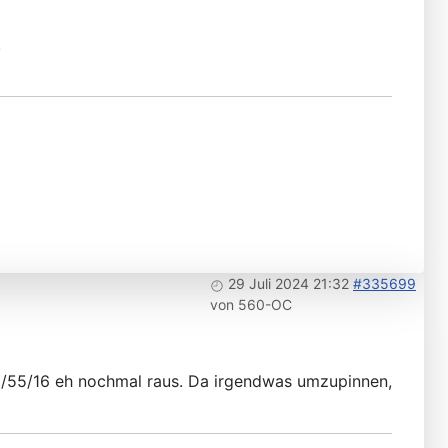
.
29 Juli 2024 21:32
#335699
von
560-OC
25/55/16 eh nochmal raus. Da irgendwas umzupinnen,