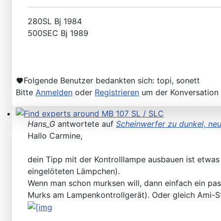
Please send your pre 82 datacards to Sternzeit-107
280SL Bj 1984
500SEC Bj 1989
Folgende Benutzer bedankten sich:
topi
,
sonett
Bitte
Anmelden
oder
Registrieren
um der Konversation 
Hans_G
antwortete auf
Scheinwerfer zu dunkel, neu
Find experts around MB 107 SL / SLC
Hallo Carmine,
dein Tipp mit der Kontrolllampe ausbauen ist etwas ku
eingelöteten Lämpchen).
Wenn man schon murksen will, dann einfach ein p
Murks am Lampenkontrollgerät). Oder gleich Ami-St