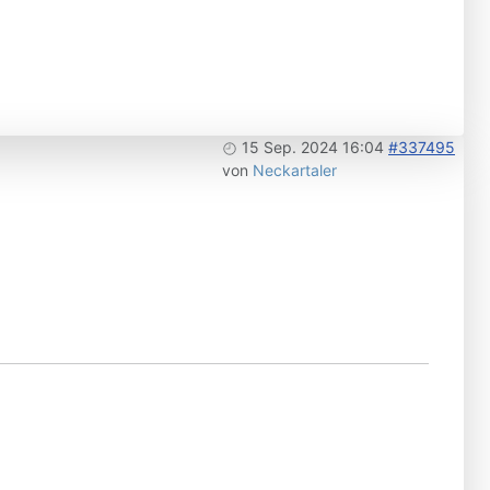
15 Sep. 2024 16:04
#337495
von
Neckartaler