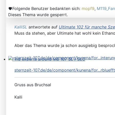
Please send your pre 82 datacards to Sternzeit-107
Folgende Benutzer bedankten sich:
mopf9
,
M119_Fan
Dieses Thema wurde gesperrt.
KalliSL
antwortete auf
Ultimate 102 für manche Sze
Muss da stehen, aber Ultimate hat wohl kein Ethano
Aber das Thema wurde ja schon ausgiebig besproc
sternzeit-107.de/de/component/kunena/for...inter
Find experts around MB 107 SL / SLC
sternzeit-107.de/de/component/kunena/for...rbluef
Gruss aus Bruchsal
Kalli