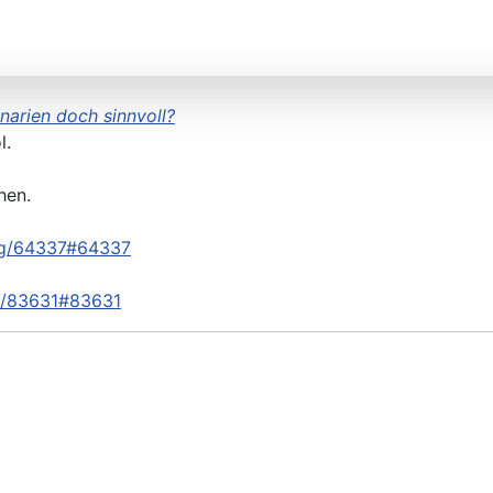
narien doch sinnvoll?
l.
hen.
ung/64337#64337
ft/83631#83631