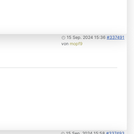
15 Sep. 2024 15:36
#337491
von
mopf9
15 Sep. 2024 15:58
#337493