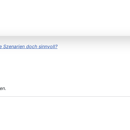
e Szenarien doch sinnvoll?
en.