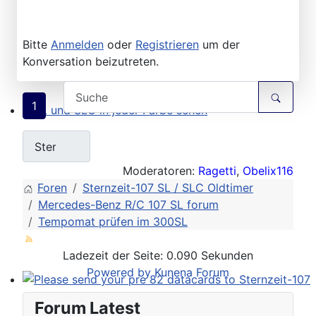
Bitte
Anmelden
oder
Registrieren
um der
Konversation beizutreten.
1
SL und SLC in jeder Farbe sehen
Moderatoren:
Ragetti
,
Obelix116
Foren
Sternzeit-107 SL / SLC Oldtimer
Mercedes-Benz R/C 107 SL forum
Tempomat prüfen im 300SL
Ladezeit der Seite: 0.090 Sekunden
Powered by
Kunena Forum
Please send your pre 82 datacards to Sternzeit-107
Forum Latest