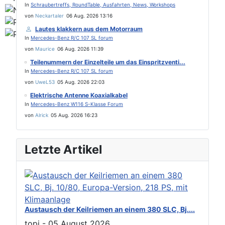
In
Schraubertreffs, RoundTable, Ausfahrten, News, Workshops
von
Neckartaler
06 Aug. 2026 13:16
Lautes klakkern aus dem Motorraum
In
Mercedes-Benz R/C 107 SL forum
von
Maurice
06 Aug. 2026 11:39
Teilenummern der Einzelteile um das Einspritzventi...
In
Mercedes-Benz R/C 107 SL forum
von
UweL53
05 Aug. 2026 22:03
Elektrische Antenne Koaxialkabel
In
Mercedes-Benz W116 S-Klasse Forum
von
Alrick
05 Aug. 2026 16:23
Letzte Artikel
Austausch der Keilriemen an einem 380 SLC, Bj....
topi
-
05 August 2026