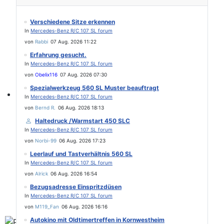
Verschiedene Sitze erkennen
In
Mercedes-Benz R/C 107 SL forum
von
Rabbi
07 Aug. 2026 11:22
Erfahrung gesucht.
In
Mercedes-Benz R/C 107 SL forum
von
Obelix116
07 Aug. 2026 07:30
Spezialwerkzeug 560 SL Muster beauftragt
In
Mercedes-Benz R/C 107 SL forum
Find experts around MB 107 SL / SLC
von
Bernd R.
06 Aug. 2026 18:13
Haltedruck /Warmstart 450 SLC
In
Mercedes-Benz R/C 107 SL forum
von
Norbi-99
06 Aug. 2026 17:23
Leerlauf und Tastverhältnis 560 SL
In
Mercedes-Benz R/C 107 SL forum
von
Alrick
06 Aug. 2026 16:54
Bezugsadresse Einspritzdüsen
In
Mercedes-Benz R/C 107 SL forum
von
M119_Fan
06 Aug. 2026 16:16
Autokino mit Oldtimertreffen in Kornwestheim