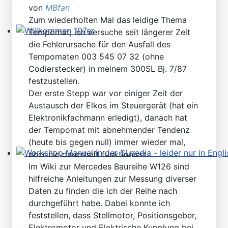
von
MBfan
Zum wiederholten Mal das leidige Thema
Tempomat, ich versuche seit längerer Zeit
Willkommen 107er
die Fehlerursache für den Ausfall des
Tempomaten 003 545 07 32 (ohne
Codierstecker) in meinem 300SL Bj. 7/87
festzustellen.
Der erste Stepp war vor einiger Zeit der
Austausch der Elkos im Steuergerät (hat ein
Elektronikfachmann erledigt), danach hat
der Tempomat mit abnehmender Tendenz
(heute bis gegen null) immer wieder mal,
aber nie dauerhaft funktioniert.
Workshop Manual in der SLpedia - leider nur in Englisc
Im Wiki zur Mercedes Baureihe W126 sind
hilfreiche Anleitungen zur Messung diverser
Daten zu finden die ich der Reihe nach
durchgeführt habe. Dabei konnte ich
feststellen, dass Stellmotor, Positionsgeber,
Elektromotor und Elektrische Kupplung bei