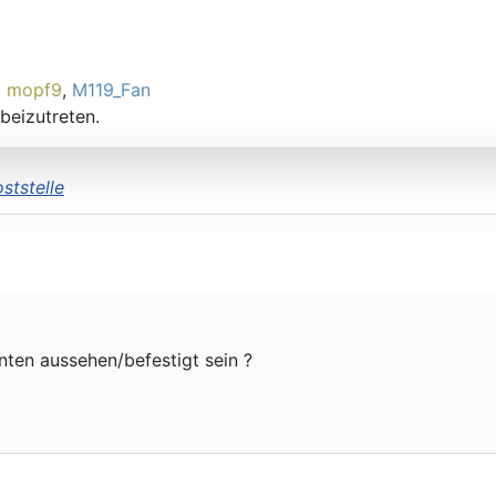
,
mopf9
,
M119_Fan
beizutreten.
ststelle
nten aussehen/befestigt sein ?