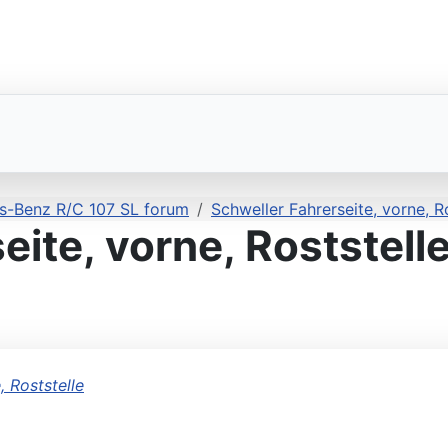
s-Benz R/C 107 SL forum
Schweller Fahrerseite, vorne, R
ite, vorne, Roststell
 KE-Jetronic über Jetronic.org
, Roststelle