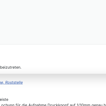
beizutreten.
e, Roststelle
eiste
ie Lochung für die Aufnahme Druckknopf auf 1/10mm genau h