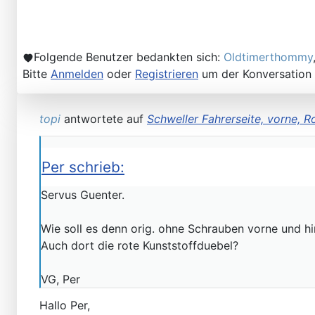
Folgende Benutzer bedankten sich:
Oldtimerthommy
Bitte
Anmelden
oder
Registrieren
um der Konversation 
Willkommen andere MB Oldtimer
topi
antwortete auf
Schweller Fahrerseite, vorne, Ro
Per schrieb:
Servus Guenter.
Wie soll es denn orig. ohne Schrauben vorne und hi
Auch dort die rote Kunststoffduebel?
107-Zahlen
VG, Per
Hallo Per,