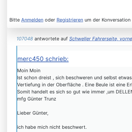
Please send your pre 82 datacards to Sternzeit-107
Bitte
Anmelden
oder
Registrieren
um der Konversation 
107048
antwortete auf
Schweller Fahrerseite, vorne
merc450 schrieb:
Moin Moin
Find experts around MB 107 SL / SLC
Ist schon dreist , sich beschweren und selbst etwas
Vertiefung in der Oberfläche . Eine Beule ist eine
Somit handelt es sich so gut wie immer ,um DELLE
mfg Günter Trunz
Lieber Günter,
ich habe mich nicht beschwert.