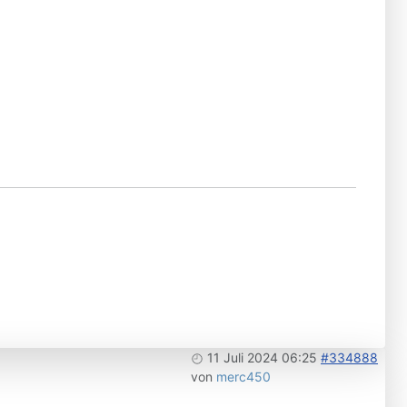
11 Juli 2024 06:25
#334888
von
merc450