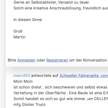
Gerne an Selbstabholer, Versand zu teuer.
Solch eine kreative Anschraublösung, freundlich au
In diesem Sinne
Willkommen 107er
Gruß
Martin
Bitte
Anmelden
oder
Registrieren
um der Konversation 
merc450
antwortete auf
Schweller Fahrerseite, vorn
Moin Moin
Workshop Manual in der SLpedia - leider nur in Englisc
Ist schon dreist , sich beschweren und selbst etwas 
Vertiefung in der Oberfläche . Eine Beule ist eine
Somit handelt es sich so gut wie immer ,um DELLE
mfg Günter Trunz