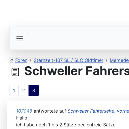
Bitte schickt Eure Datenkarten vor 82 an die Sternzeit
Foren
Sternzeit-107 SL / SLC Oldtimer
Mercede
Schweller Fahrerse
1
2
3
Workshops 2026 - Hzg & Klima 16.5. Erlangen, D-, KA-,
107048
antwortete auf
Schweller Fahrerseite, vorne
Hallo,
ich habe noch 1 bis 2 Sätze beulenfreie Sätze.