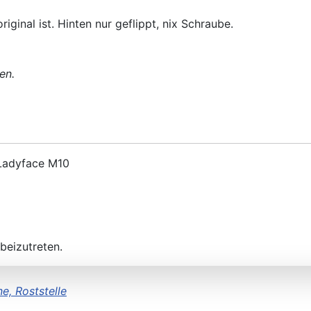
riginal ist. Hinten nur geflippt, nix Schraube.
en.
 Ladyface M10
beizutreten.
e, Roststelle