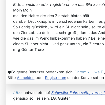
Bitte anmelden oder registrieren um das Bild zu seh
Moin Moin
mal den Halter der den Zierstab hinten hält
darüber Druckknöpfe in verschiedenen Farben , es geh
So richtig glücklich , wird ein SL nicht sein , sollt
den Zierstab zu dellen ist sehr groß , durch das And
wie die das im Werk hinbekommen haben ? Bei einem
einem SL aber nicht . Und ganz unten , ein Zierstab 
SL und SLC in jeder Farbe sehen
mfg Günter Trunz
Folgende Benutzer bedankten sich:
Chromix
,
Uwe E.
Bitte
Anmelden
oder
Registrieren
um der Konversation 
fritzz
antwortete auf
Schweller Fahrerseite, vorne, 
genauso soll es sein, LG. Gunter