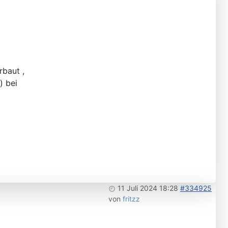
rbaut ,
) bei
11 Juli 2024 18:28
#334925
von
fritzz