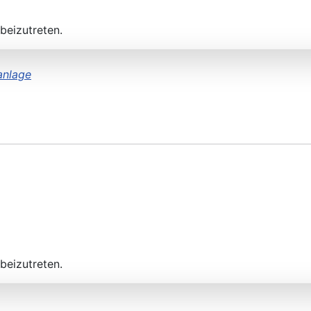
beizutreten.
anlage
beizutreten.