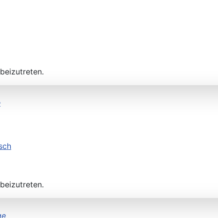
beizutreten.
e
h
beizutreten.
ge