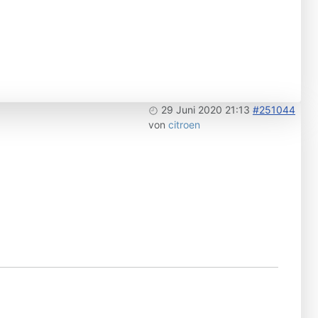
29 Juni 2020 21:13
#251044
von
citroen