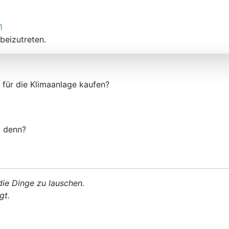
1
beizutreten.
e für die Klimaanlage kaufen?
u denn?
 die Dinge zu lauschen.
gt.