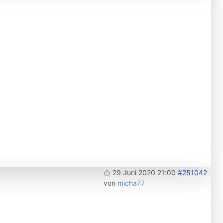
29 Juni 2020 21:00
#251042
von
micha77