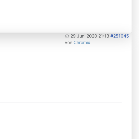
29 Juni 2020 21:13
#251045
von
Chromix