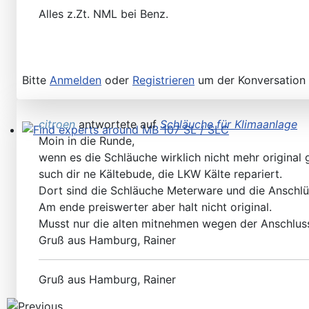
Alles z.Zt. NML bei Benz.
Bitte
Anmelden
oder
Registrieren
um der Konversation 
citroen
antwortete auf
Schläuche für Klimaanlage
Moin in die Runde,
Find experts around MB 107 SL / SLC
wenn es die Schläuche wirklich nicht mehr original g
such dir ne Kältebude, die LKW Kälte repariert.
Dort sind die Schläuche Meterware und die Anschlüs
Am ende preiswerter aber halt nicht original.
Musst nur die alten mitnehmen wegen der Anschluss
Gruß aus Hamburg, Rainer
Gruß aus Hamburg, Rainer