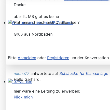
Danke,
aber lt. MB gibt es keine
Hat jemand noch eine Quelle/Idee ?
Willkommen andere MB Oldtimer
Gruß aus Nordbaden
Bitte
Anmelden
oder
Registrieren
um der Konversation 
micha77
antwortete auf
Schläuche für Klimaanlage
Hallo Gerhard,
107-Zahlen
hier wäre eine Leitung zu erwerben:
Klick mich