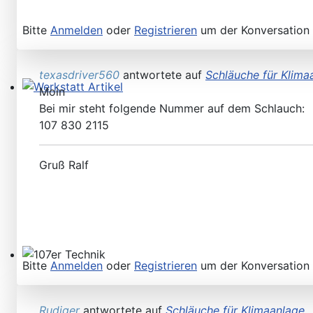
Bitte
Anmelden
oder
Registrieren
um der Konversation 
texasdriver560
antwortete auf
Schläuche für Klima
Moin
Werkstatt Artikel
Bei mir steht folgende Nummer auf dem Schlauch:
107 830 2115
Gruß Ralf
Bitte
Anmelden
oder
Registrieren
um der Konversation 
107er Technik
Rudiger
antwortete auf
Schläuche für Klimaanlage