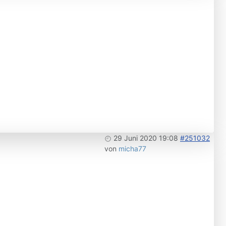
29 Juni 2020 19:08
#251032
von
micha77