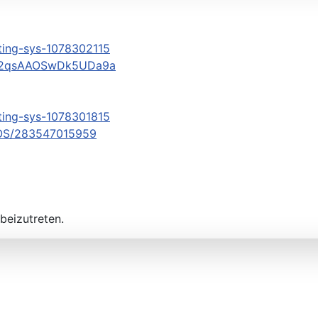
ing-sys-1078302115
:g:2qsAAOSwDk5UDa9a
ing-sys-1078301815
-NOS/283547015959
beizutreten.