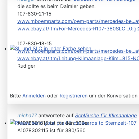
die sollte es beim Daimler geben.
107-830-21-15
www.mboemparts.com/oem-parts/mercedes-be...at
www.ebay.at/itm/For-Mercedes-R107-380SLC...0
107-830-18-15
www.mboemparts.com/oem-parts/mercedes-be...at
SL und SLC in jeder Farbe sehen
www.ebay.at/itm/Leitung-Klimaanlage-Klim...815
Rudiger
Bitte
Anmelden
oder
Registrieren
um der Konversation 
micha77
antwortete auf
Schläuche für Klimaanlage
A1078301815 ist für den 500er
Please send your pre 82 datacards to Sternzeit-107
A1078302115 ist für 380/560