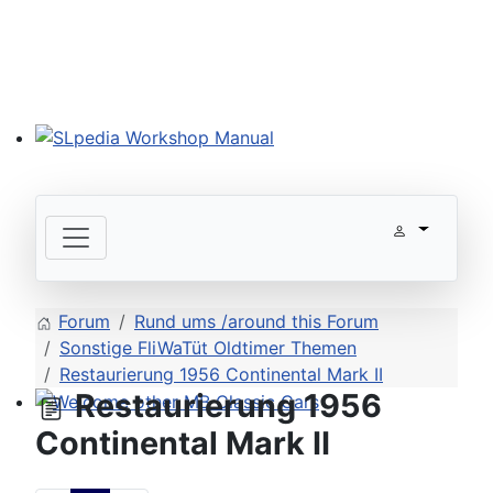
SLpedia Workshop Manual
Forum
Rund ums /around this Forum
Sonstige FliWaTüt Oldtimer Themen
Restaurierung 1956 Continental Mark II
Restaurierung 1956
Welcome other MB Classic Cars
Continental Mark II