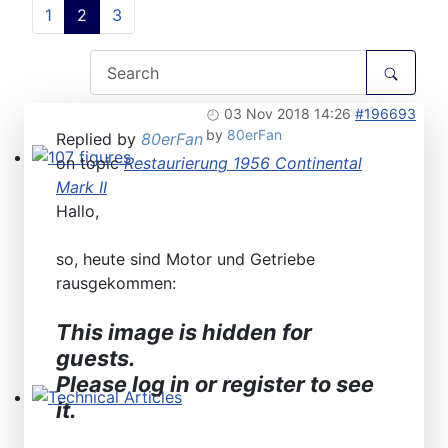
1
2
3
03 Nov 2018 14:26
#196693
by
80erFan
Replied by
80erFan
on topic
Restaurierung 1956 Continental
107 figures
Mark II
Hallo,
so, heute sind Motor und Getriebe
rausgekommen:
This image is hidden for
guests.
Please log in or register to see
it.
Technical Articles