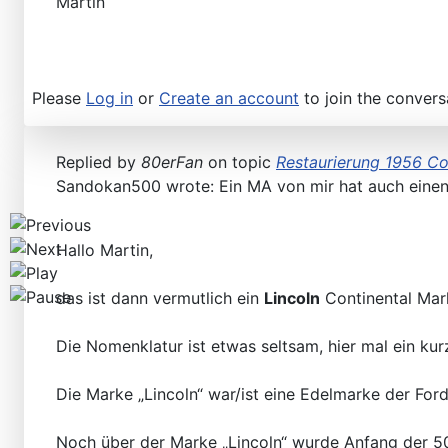
Martin
Please
Log in
or
Create an account
to join the convers
Replied by
80erFan
on topic
Restaurierung 1956 Con
Sandokan500 wrote: Ein MA von mir hat auch einen,
Hallo Martin,
das ist dann vermutlich ein
Lincoln
Continental Ma
Die Nomenklatur ist etwas seltsam, hier mal ein kur
Die Marke „Lincoln“ war/ist eine Edelmarke der Fo
Noch über der Marke „Lincoln“ wurde Anfang der 50