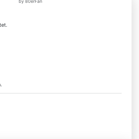
by
80erFan
tet.
.