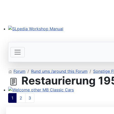
SLpedia Workshop Manual
Forum
Rund ums /around this Forum
Sonstige F
Restaurierung 195
Welcome other MB Classic Cars
1
2
3