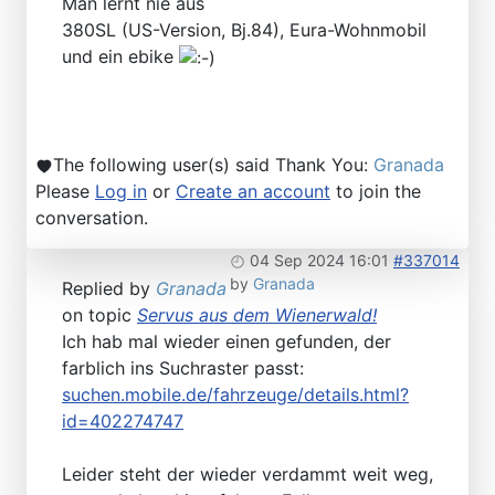
Man lernt nie aus
380SL (US-Version, Bj.84), Eura-Wohnmobil
und ein ebike
The following user(s) said Thank You:
Granada
Please
Log in
or
Create an account
to join the
conversation.
04 Sep 2024 16:01
#337014
by
Granada
Replied by
Granada
on topic
Servus aus dem Wienerwald!
Ich hab mal wieder einen gefunden, der
farblich ins Suchraster passt:
suchen.mobile.de/fahrzeuge/details.html?
id=402274747
Leider steht der wieder verdammt weit weg,