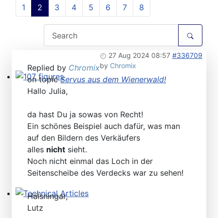
1
2
3
4
5
6
7
8
27 Aug 2024 08:57
#336709
by
Chromix
Replied by
Chromix
on topic
Servus aus dem Wienerwald!
107 figures
Hallo Julia,
da hast Du ja sowas von Recht!
Ein schönes Beispiel auch dafür, was man
auf den Bildern des Verkäufers
alles
nicht
sieht.
Noch nicht einmal das Loch in der
Seitenscheibe des Verdecks war zu sehen!
Hälsningar,
Technical Articles
Lutz