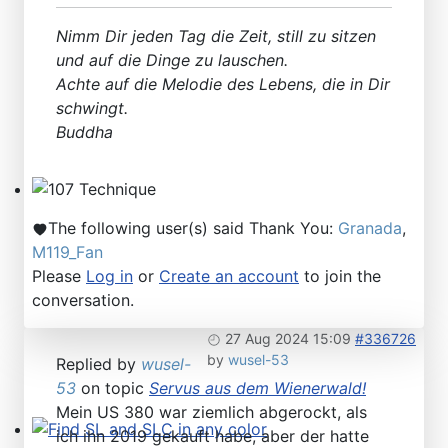
Nimm Dir jeden Tag die Zeit, still zu sitzen
und auf die Dinge zu lauschen.
Achte auf die Melodie des Lebens, die in Dir
schwingt.
Buddha
107 Technique
The following user(s) said Thank You:
Granada
,
M119_Fan
Please
Log in
or
Create an account
to join the
conversation.
27 Aug 2024 15:09
#336726
by
wusel-53
Replied by
wusel-
53
on topic
Servus aus dem Wienerwald!
Mein US 380 war ziemlich abgerockt, als
ich ihn 2019 gekauft habe, aber der hatte