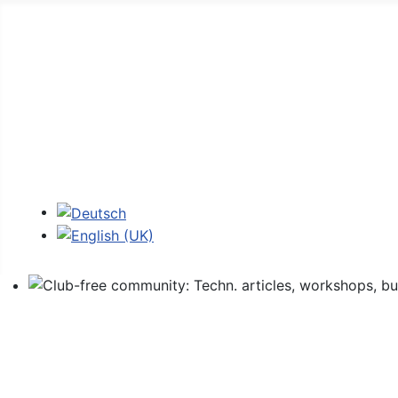
Home
Forum
107 - figures
107 codes
Login
Select your language
Club-free community: Techn. articles, workshops, buyi