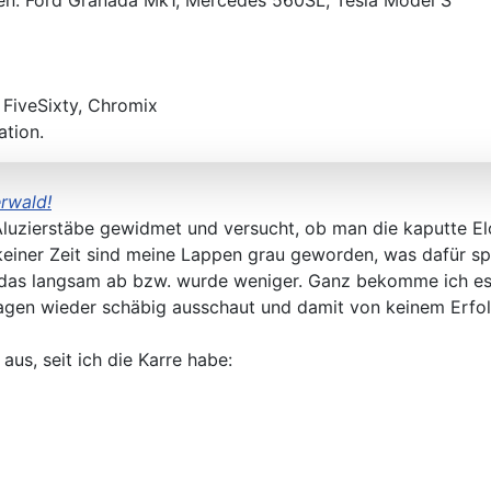
den: Ford Granada Mk1, Mercedes 560SL, Tesla Model S
,
FiveSixty
,
Chromix
ation.
rwald!
luzierstäbe gewidmet und versucht, ob man die kaputte E
keiner Zeit sind meine Lappen grau geworden, was dafür sp
 das langsam ab bzw. wurde weniger. Ganz bekomme ich es
Tagen wieder schäbig ausschaut und damit von keinem Erfol
aus, seit ich die Karre habe: