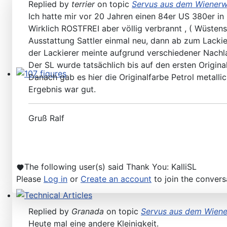
Replied by
terrier
on topic
Servus aus dem Wienerw
Ich hatte mir vor 20 Jahren einen 84er US 380er in 
Wirklich ROSTFREI aber völlig verbrannt , ( Wüste
Ausstattung Sattler einmal neu, dann ab zum Lackie
der Lackierer meinte aufgrund verschiedener Nachla
Der SL wurde tatsächlich bis auf den ersten Original
Danach gab es hier die Originalfarbe Petrol metallic
107 figures
Ergebnis war gut.
Gruß Ralf
The following user(s) said Thank You:
KalliSL
Please
Log in
or
Create an account
to join the convers
Technical Articles
Replied by
Granada
on topic
Servus aus dem Wiene
Heute mal eine andere Kleinigkeit.