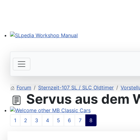
SLpedia Workshop Manual
Forum
Sternzeit-107 SL / SLC Oldtimer
Vorstell
Servus aus dem 
Welcome other MB Classic Cars
1
2
3
4
5
6
7
8