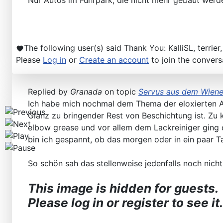
Nur Autos im Fuhrpark, die nicht mehr gebaut wer
The following user(s) said Thank You:
KalliSL
,
terrier
Please
Log in
or
Create an account
to join the convers
Replied by
Granada
on topic
Servus aus dem Wiene
Ich habe mich nochmal dem Thema der eloxierten A
Glanz zu bringender Rest von Beschichtung ist. Zu 
elbow grease und vor allem dem Lackreiniger ging
bin ich gespannt, ob das morgen oder in ein paar 
So schön sah das stellenweise jedenfalls noch nicht 
This image is hidden for guests.
Please log in or register to see it.