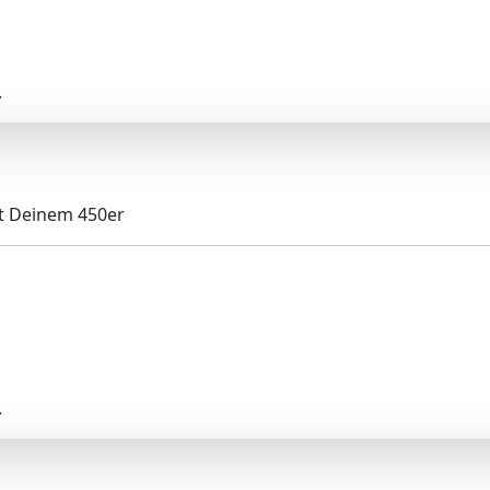
.
mit Deinem 450er
.