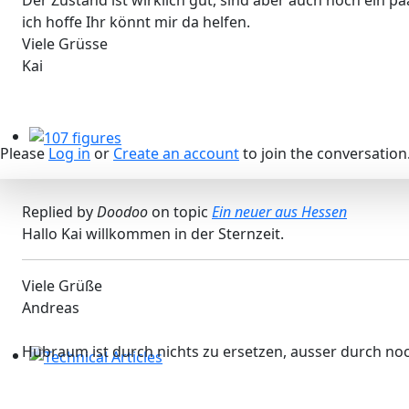
Der Zustand ist wirklich gut, sind aber auch noch ein
ich hoffe Ihr könnt mir da helfen.
Viele Grüsse
Kai
Please
Log in
or
Create an account
to join the conversation
107 figures
Replied by
Doodoo
on topic
Ein neuer aus Hessen
Hallo Kai willkommen in der Sternzeit.
Viele Grüße
Andreas
Hubraum ist durch nichts zu ersetzen, ausser durch n
Technical Articles