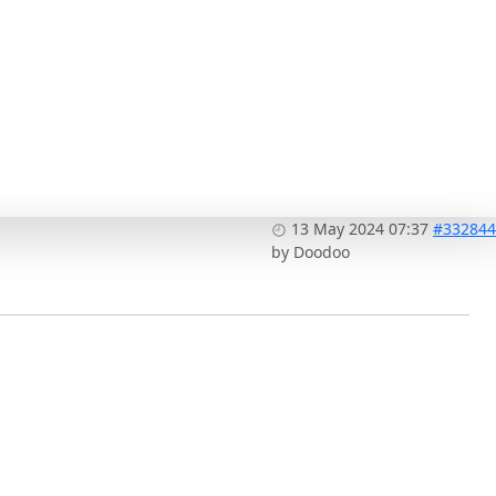
13 May 2024 07:37
#332844
by
Doodoo