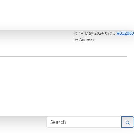
14 May 2024 07:13
#332869
by
Aisbear