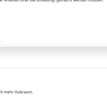
 paar Arbeiten dran die unbedingt gemacht werden müssen.
.
och mehr Hubraum.