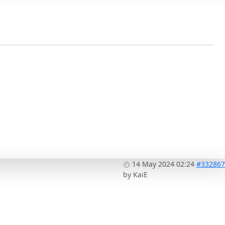
14 May 2024 02:24
#332867
by
KaiE