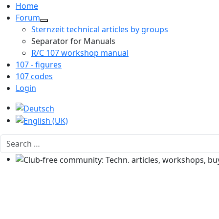
Home
Forum
Sternzeit technical articles by groups
Separator for Manuals
R/C 107 workshop manual
107 - figures
107 codes
Login
Select your language
Search
Club-free community: Techn. articles, workshops, buyi