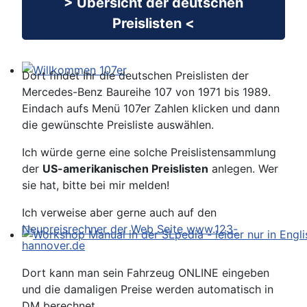
> Übersicht der deutschen
Preislisten <
Dort findet Ihr die deutschen Preislisten der
Willkommen 107er
Mercedes-Benz Baureihe 107 von 1971 bis 1989.
Eindach aufs Menü 107er Zahlen klicken und dann
die gewünschte Preisliste auswählen.
Ich würde gerne eine solche Preislistensammlung
der
US-amerikanischen Preislisten
anlegen. Wer
sie hat, bitte bei mir melden!
Ich verweise aber gerne auch auf den
Neupreisrechner der Web Seite www.123-
hannover.de
Workshop Manual in der SLpedia - leider nur in Englisc
Dort kann man sein Fahrzeug ONLINE eingeben
und die damaligen Preise werden automatisch in
DM berechnet.