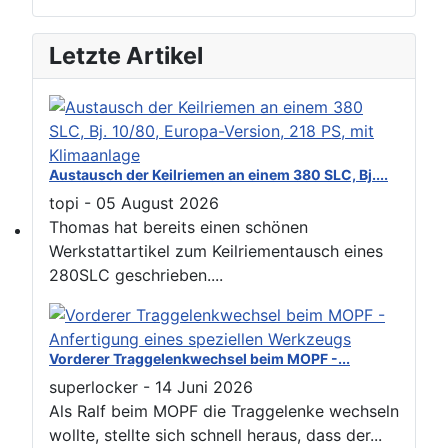
Please send your pre 82 datacards to Sternzeit-107
Letzte Artikel
Austausch der Keilriemen an einem 380 SLC, Bj....
topi
-
05 August 2026
Thomas hat bereits einen schönen
Werkstattartikel zum Keilriementausch eines
Find experts around MB 107 SL / SLC
280SLC geschrieben....
Vorderer Traggelenkwechsel beim MOPF -...
superlocker
-
14 Juni 2026
Als Ralf beim MOPF die Traggelenke wechseln
wollte, stellte sich schnell heraus, dass der...