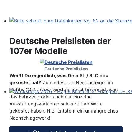
Bitte schickt Eure Datenkarten vor 82 an die Sternzeit
Deutsche Preislisten der
107er Modelle
Deutsche Preislisten
Weißt Du eigentlich, was Dein SL / SLC neu
gekostet hat?
Zumindest die Neueinsteiger im
Hobby "107" interessiert es meist brennend, was
das Fahrzeug oder auch nur einzelne
Workshops 2026 - Hzg & Klima 16.5. Erlangen, D-, KA-,
Ausstattungsvarianten seinerzeit ab Werk
gekostet haben. Hier entsteht ein umfangreiches
Nachschlagewerk!