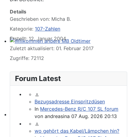
Details
Geschrieben von:
Micha B.
Kategorie:
107-Zahlen
Erstellt: 12. Januar 2004
Willkommen andere MB Oldtimer
Zuletzt aktualisiert: 01. Februar 2017
Zugriffe: 72112
Forum Latest
Bezugsadresse Einspritzdüsen
In
Mercedes-Benz R/C 107 SL forum
von
andreasina
07 Aug. 2026 20:13
107-Zahlen
wo gehört das Kabel/Lämpchen hin?