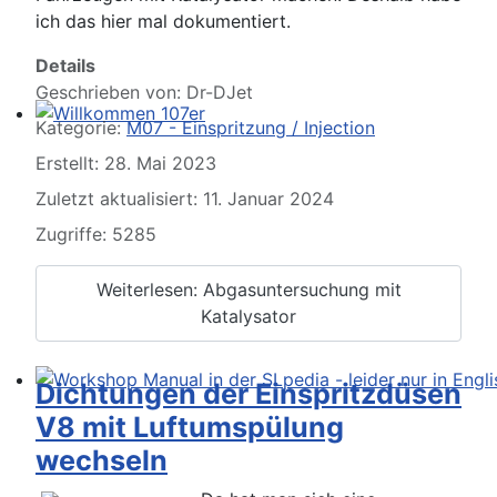
ich das hier mal dokumentiert.
Details
Geschrieben von:
Dr-DJet
Kategorie:
M07 - Einspritzung / Injection
Willkommen 107er
Erstellt: 28. Mai 2023
Zuletzt aktualisiert: 11. Januar 2024
Zugriffe: 5285
Weiterlesen: Abgasuntersuchung mit
Katalysator
Dichtungen der Einspritzdüsen
Workshop Manual in der SLpedia - leider nur in Englisc
V8 mit Luftumspülung
wechseln