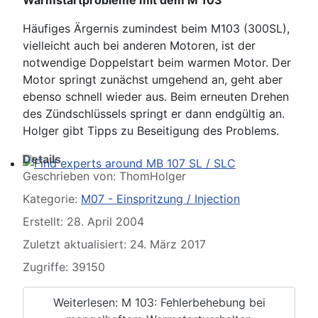
Please send your pre 82 datacards to Sternzeit-107
Häufiges Ärgernis zumindest beim M103 (300SL),
vielleicht auch bei anderen Motoren, ist der
notwendige Doppelstart beim warmen Motor. Der
Motor springt zunächst umgehend an, geht aber
ebenso schnell wieder aus. Beim erneuten Drehen
des Zündschlüssels springt er dann endgültig an.
Holger gibt Tipps zu Beseitigung des Problems.
Details
Geschrieben von:
ThomHolger
Find experts around MB 107 SL / SLC
Kategorie:
M07 - Einspritzung / Injection
Erstellt: 28. April 2004
Zuletzt aktualisiert: 24. März 2017
Zugriffe: 39150
Weiterlesen: M 103: Fehlerbehebung bei