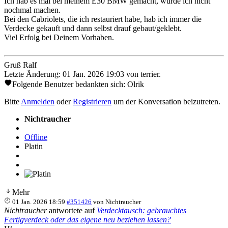
Ich hab es mal bei meinem E30 BMW gemacht, würde ich nicht
nochmal machen.
Bei den Cabriolets, die ich restauriert habe, hab ich immer die
Verdecke gekauft und dann selbst drauf gebaut/geklebt.
Viel Erfolg bei Deinem Vorhaben.
Gruß Ralf
Letzte Änderung: 01 Jan. 2026 19:03 von
terrier
.
Folgende Benutzer bedankten sich:
Olrik
Bitte
Anmelden
oder
Registrieren
um der Konversation beizutreten.
Nichtraucher
Offline
Platin
Mehr
01 Jan. 2026 18:59
#351426
von
Nichtraucher
Nichtraucher
antwortete auf
Verdecktausch: gebrauchtes
Fertigverdeck oder das eigene neu beziehen lassen?