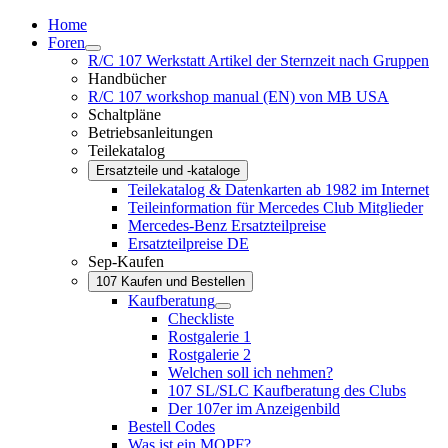
Home
Foren
R/C 107 Werkstatt Artikel der Sternzeit nach Gruppen
Handbücher
R/C 107 workshop manual (EN) von MB USA
Schaltpläne
Betriebsanleitungen
Teilekatalog
Ersatzteile und -kataloge
Teilekatalog & Datenkarten ab 1982 im Internet
Teileinformation für Mercedes Club Mitglieder
Mercedes-Benz Ersatzteilpreise
Ersatzteilpreise DE
Sep-Kaufen
107 Kaufen und Bestellen
Kaufberatung
Checkliste
Rostgalerie 1
Rostgalerie 2
Welchen soll ich nehmen?
107 SL/SLC Kaufberatung des Clubs
Der 107er im Anzeigenbild
Bestell Codes
Was ist ein MOPF?