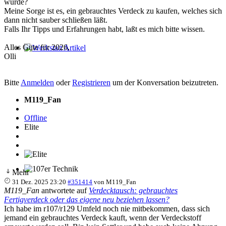
wurde?
Meine Sorge ist es, ein gebrauchtes Verdeck zu kaufen, welches sich
dann nicht sauber schließen läßt.
Falls Ihr Tipps und Erfahrungen habt, laßt es mich bitte wissen.
Alles Gute für 2026,
Olli
Werkstatt Artikel
Bitte
Anmelden
oder
Registrieren
um der Konversation beizutreten.
M119_Fan
Offline
Elite
Mehr
107er Technik
31 Dez. 2025 23:20
#351414
von
M119_Fan
M119_Fan
antwortete auf
Verdecktausch: gebrauchtes
Fertigverdeck oder das eigene neu beziehen lassen?
Ich habe im r107/r129 Umfeld noch nie mitbekommen, dass sich
jemand ein gebrauchtes Verdeck kauft, wenn der Verdeckstoff