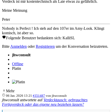
Verdeck ist mir kostentechnisch als Laie etwas zu gefährlich.
Meine Meinung
Peter
Nobody is Perfect ! Ich steh auf den 107er im Amy-Look. Klingt
komisch, ist aber so.
Folgende Benutzer bedankten sich:
KalliSL
Bitte
Anmelden
oder
Registrieren
um der Konversation beizutreten.
jhwconsult
Offline
Platin
Mehr
06 Jan. 2026 13:21
#351487
von
jhwconsult
jhwconsult
antwortete auf
Verdecktausch: gebrauchtes
Fertigverdeck oder das eigene neu beziehen lassen?