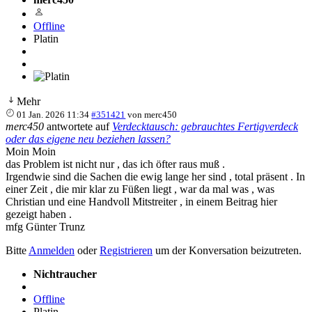
Offline
Platin
Mehr
01 Jan. 2026 11:34
#351421
von
merc450
merc450
antwortete auf
Verdecktausch: gebrauchtes Fertigverdeck
oder das eigene neu beziehen lassen?
Moin Moin
das Problem ist nicht nur , das ich öfter raus muß .
Irgendwie sind die Sachen die ewig lange her sind , total präsent . In
einer Zeit , die mir klar zu Füßen liegt , war da mal was , was
Christian und eine Handvoll Mitstreiter , in einem Beitrag hier
gezeigt haben .
mfg Günter Trunz
Bitte
Anmelden
oder
Registrieren
um der Konversation beizutreten.
Nichtraucher
Offline
Platin