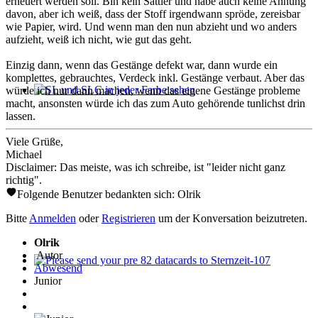
erneuert werden soll. Bin kein Sattler und habe auch keine Ahnung
davon, aber ich weiß, dass der Stoff irgendwann spröde, zereisbar
wie Papier, wird. Und wenn man den nun abzieht und wo anders
aufzieht, weiß ich nicht, wie gut das geht.
Einzig dann, wenn das Gestänge defekt war, dann wurde ein
komplettes, gebrauchtes, Verdeck inkl. Gestänge verbaut. Aber das
würde ich nur dann machen, wenn das eigene Gestänge probleme
SL und SLC in jeder Farbe sehen
macht, ansonsten würde ich das zum Auto gehörende tunlichst drin
lassen.
Viele Grüße,
Michael
Disclaimer: Das meiste, was ich schreibe, ist "leider nicht ganz
richtig".
Folgende Benutzer bedankten sich:
Olrik
Bitte
Anmelden
oder
Registrieren
um der Konversation beizutreten.
Olrik
Autor
Abwesend
Please send your pre 82 datacards to Sternzeit-107
Junior