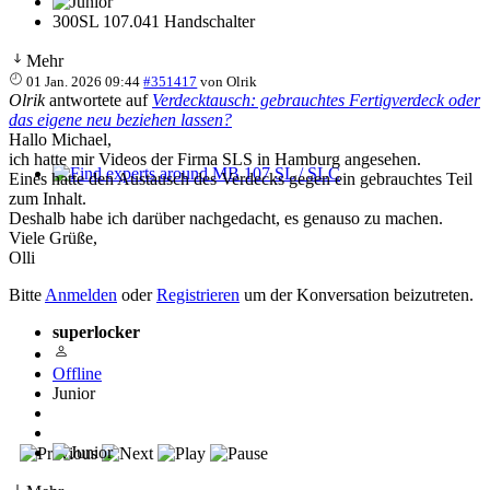
300SL 107.041 Handschalter
Mehr
01 Jan. 2026 09:44
#351417
von
Olrik
Olrik
antwortete auf
Verdecktausch: gebrauchtes Fertigverdeck oder
das eigene neu beziehen lassen?
Hallo Michael,
ich hatte mir Videos der Firma SLS in Hamburg angesehen.
Eines hatte den Austausch des Verdecks gegen ein gebrauchtes Teil
Find experts around MB 107 SL / SLC
zum Inhalt.
Deshalb habe ich darüber nachgedacht, es genauso zu machen.
Viele Grüße,
Olli
Bitte
Anmelden
oder
Registrieren
um der Konversation beizutreten.
superlocker
Offline
Junior