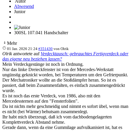
Autor
Abwesend
Junior
300SL 107.041 Handschalter
Mehr
01 Jan. 2026 21:24
#351430
von
Olrik
Olrik
antwortete auf
Verdecktausch: gebrauchtes Fertigverdeck oder
das eigene neu beziehen lassen?
Mein Verdeckgestänge ist noch in Ordnung.
Nur das linke Dreieckfenster ist von der Mercedes-Werkstatt
ungünstig geknickt worden, bei Temperaturen um den Gefrierpunkt.
Der Mechatroniker wollte an die Stoßdämpfer heran. So ist es
passiert, daß beim Zusammenfalten, es einfach zusammengedrückt
wurde.
Es ist noch das erste Verdeck, von 1986, also mit den
Mercedessternen auf den "Fensterfolien".
Da ist nichts mehr geschmeidig und nimmt es sofort übel, wenn man
es nicht (bei Wärme) behutsam zusammenlegt.
Ihr habt mich überzeugt, daß ich vom dachbodengelagerten
Komplettverdeck Abstand nehme.
Gerade dann, wenn da eine Gummilage aufvulkanisiert ist, hat es