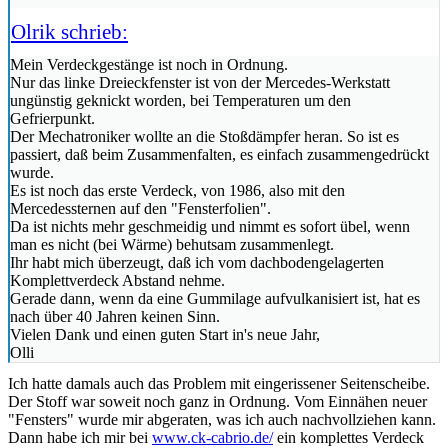
Olrik schrieb:
Mein Verdeckgestänge ist noch in Ordnung.
Nur das linke Dreieckfenster ist von der Mercedes-Werkstatt
ungünstig geknickt worden, bei Temperaturen um den
Gefrierpunkt.
Der Mechatroniker wollte an die Stoßdämpfer heran. So ist es
passiert, daß beim Zusammenfalten, es einfach zusammengedrückt
wurde.
Es ist noch das erste Verdeck, von 1986, also mit den
Mercedessternen auf den "Fensterfolien".
Da ist nichts mehr geschmeidig und nimmt es sofort übel, wenn
man es nicht (bei Wärme) behutsam zusammenlegt.
Ihr habt mich überzeugt, daß ich vom dachbodengelagerten
Komplettverdeck Abstand nehme.
Gerade dann, wenn da eine Gummilage aufvulkanisiert ist, hat es
nach über 40 Jahren keinen Sinn.
Vielen Dank und einen guten Start in's neue Jahr,
Olli
Ich hatte damals auch das Problem mit eingerissener Seitenscheibe.
Der Stoff war soweit noch ganz in Ordnung. Vom Einnähen neuer
"Fensters" wurde mir abgeraten, was ich auch nachvollziehen kann.
Dann habe ich mir bei
www.ck-cabrio.de/
ein komplettes Verdeck