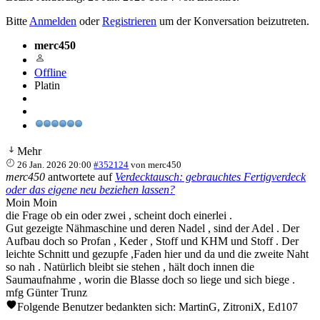
Bitte
Anmelden
oder
Registrieren
um der Konversation beizutreten.
merc450
Offline
Platin
Mehr
26 Jan. 2026 20:00
#352124
von
merc450
merc450
antwortete auf
Verdecktausch: gebrauchtes Fertigverdeck
oder das eigene neu beziehen lassen?
Moin Moin
die Frage ob ein oder zwei , scheint doch einerlei .
Gut gezeigte Nähmaschine und deren Nadel , sind der Adel . Der
Aufbau doch so Profan , Keder , Stoff und KHM und Stoff . Der
leichte Schnitt und gezupfe ,Faden hier und da und die zweite Naht
so nah . Natürlich bleibt sie stehen , hält doch innen die
Saumaufnahme , worin die Blasse doch so liege und sich biege .
mfg Günter Trunz
Folgende Benutzer bedankten sich:
MartinG
,
ZitroniX
,
Ed107