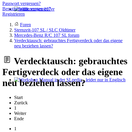
Passwort vergessen?
Benutzername vergessen?
Registrieren
Willkommen 107er
Foren
Sternzeit-107 SL / SLC Oldtimer
Mercedes-Benz R/C 107 SL forum
Verdecktausch: gebrauchtes Fertigverdeck oder das eigene
neu beziehen lassen?
Verdecktausch: gebrauchtes
Fertigverdeck oder das eigene
neu beziehen lassen?
Workshop Manual in der SLpedia - leider nur in Englisch
Start
Zurück
1
Weiter
Ende
1