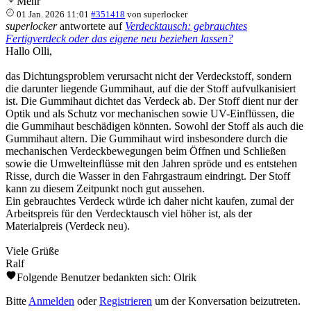
Mehr
01 Jan. 2026 11:01
#351418
von
superlocker
superlocker
antwortete auf
Verdecktausch: gebrauchtes
Fertigverdeck oder das eigene neu beziehen lassen?
Hallo Olli,
das Dichtungsproblem verursacht nicht der Verdeckstoff, sondern
die darunter liegende Gummihaut, auf die der Stoff aufvulkanisiert
ist. Die Gummihaut dichtet das Verdeck ab. Der Stoff dient nur der
Optik und als Schutz vor mechanischen sowie UV-Einflüssen, die
die Gummihaut beschädigen könnten. Sowohl der Stoff als auch die
Gummihaut altern. Die Gummihaut wird insbesondere durch die
mechanischen Verdeckbewegungen beim Öffnen und Schließen
sowie die Umwelteinflüsse mit den Jahren spröde und es entstehen
Risse, durch die Wasser in den Fahrgastraum eindringt. Der Stoff
kann zu diesem Zeitpunkt noch gut aussehen.
Ein gebrauchtes Verdeck würde ich daher nicht kaufen, zumal der
Arbeitspreis für den Verdecktausch viel höher ist, als der
Materialpreis (Verdeck neu).
Viele Grüße
Ralf
Folgende Benutzer bedankten sich:
Olrik
Bitte
Anmelden
oder
Registrieren
um der Konversation beizutreten.