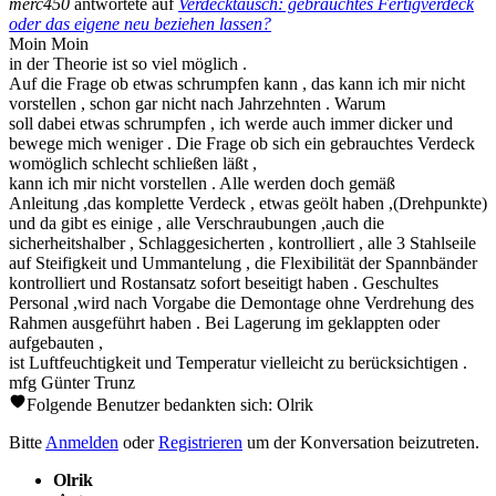
merc450
antwortete auf
Verdecktausch: gebrauchtes Fertigverdeck
oder das eigene neu beziehen lassen?
Moin Moin
in der Theorie ist so viel möglich .
Auf die Frage ob etwas schrumpfen kann , das kann ich mir nicht
vorstellen , schon gar nicht nach Jahrzehnten . Warum
soll dabei etwas schrumpfen , ich werde auch immer dicker und
bewege mich weniger . Die Frage ob sich ein gebrauchtes Verdeck
womöglich schlecht schließen läßt ,
kann ich mir nicht vorstellen . Alle werden doch gemäß
Anleitung ,das komplette Verdeck , etwas geölt haben ,(Drehpunkte)
und da gibt es einige , alle Verschraubungen ,auch die
sicherheitshalber , Schlaggesicherten , kontrolliert , alle 3 Stahlseile
auf Steifigkeit und Ummantelung , die Flexibilität der Spannbänder
kontrolliert und Rostansatz sofort beseitigt haben . Geschultes
Personal ,wird nach Vorgabe die Demontage ohne Verdrehung des
Rahmen ausgeführt haben . Bei Lagerung im geklappten oder
aufgebauten ,
ist Luftfeuchtigkeit und Temperatur vielleicht zu berücksichtigen .
mfg Günter Trunz
Folgende Benutzer bedankten sich:
Olrik
Bitte
Anmelden
oder
Registrieren
um der Konversation beizutreten.
Olrik