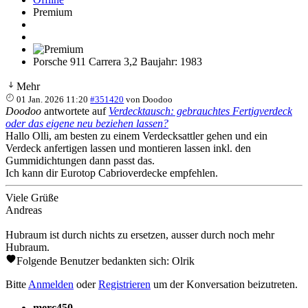
Premium
Porsche 911 Carrera 3,2 Baujahr: 1983
Mehr
01 Jan. 2026 11:20
#351420
von
Doodoo
Doodoo
antwortete auf
Verdecktausch: gebrauchtes Fertigverdeck
oder das eigene neu beziehen lassen?
Hallo Olli, am besten zu einem Verdecksattler gehen und ein
Verdeck anfertigen lassen und montieren lassen inkl. den
Gummidichtungen dann passt das.
Ich kann dir Eurotop Cabrioverdecke empfehlen.
Viele Grüße
Andreas
Hubraum ist durch nichts zu ersetzen, ausser durch noch mehr
Hubraum.
Folgende Benutzer bedankten sich:
Olrik
Bitte
Anmelden
oder
Registrieren
um der Konversation beizutreten.
merc450