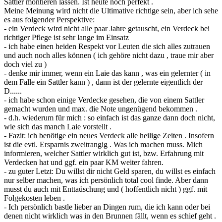
Sattler montieren lassen. Ist heute noch perfekt .
Meine Meinung wird nicht die Ultimative richtige sein, aber ich sehe
es aus folgender Perspektive:
- ein Verdeck wird nicht alle paar Jahre getauscht, ein Verdeck bei
richtiger Pflege ist sehr lange im Einsatz
- ich habe einen heiden Respekt vor Leuten die sich alles zutrauen
und auch noch alles können ( ich gehöre nicht dazu , traue mir aber
doch viel zu )
- denke mir immer, wenn ein Laie das kann , was ein gelernter ( in
dem Falle ein Sattler kann ) , dann ist der gelernte eigentlich der
D......
- ich habe schon einige Verdecke gesehen, die von einem Sattler
gemacht wurden und max. die Note ungenügend bekommen .
- d.h. wiederum für mich : so einfach ist das ganze dann doch nicht,
wie sich das manch Laie vorstellt .
- Fazit: ich benötige ein neues Verdeck alle heilige Zeiten . Insofern
ist die evtl. Ersparnis zweitrangig . Was ich machen muss. Mich
informieren, welcher Sattler wirklich gut ist, bzw. Erfahrung mit
Verdecken hat und ggf. ein paar KM weiter fahren.
- zu guter Letzt: Du willst dir nicht Geld sparen, du willst es einfach
nur selber machen, was ich persönlich total cool finde. Aber dann
musst du auch mit Enttaüschung und ( hoffentlich nicht ) ggf. mit
Folgekosten leben .
- Ich persönlich bastle lieber an Dingen rum, die ich kann oder bei
denen nicht wirklich was in den Brunnen fällt, wenn es schief geht .