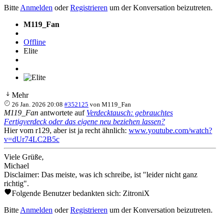
Bitte
Anmelden
oder
Registrieren
um der Konversation beizutreten.
M119_Fan
Offline
Elite
Mehr
26 Jan. 2026 20:08
#352125
von
M119_Fan
M119_Fan
antwortete auf
Verdecktausch: gebrauchtes
Fertigverdeck oder das eigene neu beziehen lassen?
Hier vom r129, aber ist ja recht ähnlich:
www.youtube.com/watch?
v=dUr74LC2B5c
Viele Grüße,
Michael
Disclaimer: Das meiste, was ich schreibe, ist "leider nicht ganz
richtig".
Folgende Benutzer bedankten sich:
ZitroniX
Bitte
Anmelden
oder
Registrieren
um der Konversation beizutreten.