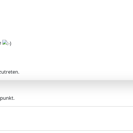
ke
utreten.
spunkt.