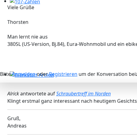
Viele Grüße
107-Zahlen
Thorsten
Man lernt nie aus
380SL (US-Version, Bj.84), Eura-Wohnmobil und ein ebi
Bitte
Anmelden
oder
Registrieren
um der Konversation beiz
Werkstatt Artikel
Alrick
antwortete auf
Schraubertreff im Norden
Klingt erstmal ganz interessant nach heutigem Gesicht
Gruß,
Andreas