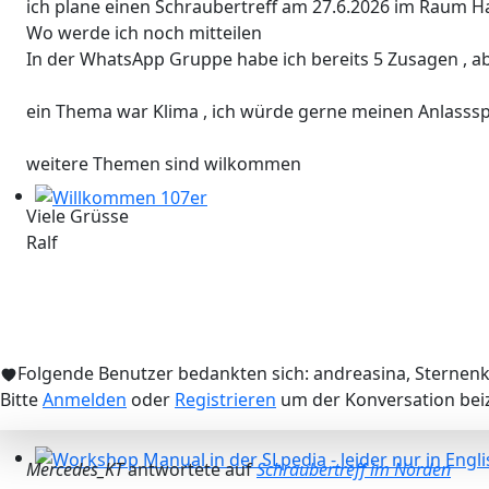
ich plane einen Schraubertreff am 27.6.2026 im Raum 
Wo werde ich noch mitteilen
In der WhatsApp Gruppe habe ich bereits 5 Zusagen , ab
ein Thema war Klima , ich würde gerne meinen Anlasssp
weitere Themen sind wilkommen
Viele Grüsse
Willkommen 107er
Ralf
Folgende Benutzer bedankten sich:
andreasina
,
Sternenk
Bitte
Anmelden
oder
Registrieren
um der Konversation beiz
Mercedes_KT
antwortete auf
Schraubertreff im Norden
Workshop Manual in der SLpedia - leider nur in Englisc