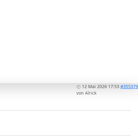
12 Mai 2026 17:53
#355379
von
Alrick