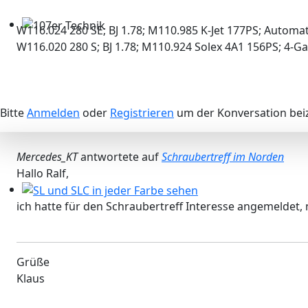
W116.024 280 SE; BJ 1.78; M110.985 K-Jet 177PS; Automat
107er Technik
W116.020 280 S; BJ 1.78; M110.924 Solex 4A1 156PS; 4-G
Bitte
Anmelden
oder
Registrieren
um der Konversation beiz
Mercedes_KT
antwortete auf
Schraubertreff im Norden
Hallo Ralf,
ich hatte für den Schraubertreff Interesse angemeldet
SL und SLC in jeder Farbe sehen
Grüße
Klaus