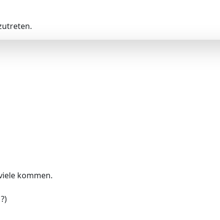
utreten.
eviele kommen.
?)