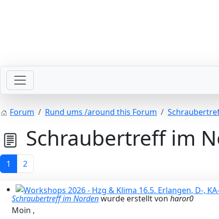
Bitte schickt Eure Datenkarten vor 82 an die Sternzeit
Forum
Rund ums /around this Forum
Schraubertre
Schraubertreff im 
1
2
Schraubertreff im Norden
wurde erstellt von
haror0
Workshops 2026 - Hzg & Klima 16.5. Erlangen, D-, KA-, K
Moin ,