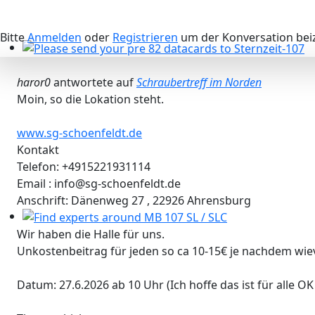
Bitte
Anmelden
oder
Registrieren
um der Konversation beiz
Please send your pre 82 datacards to Sternzeit-107
haror0
antwortete auf
Schraubertreff im Norden
Moin, so die Lokation steht.
www.sg-schoenfeldt.de
Kontakt
Telefon: +4915221931114
Email : info@sg-schoenfeldt.de
Anschrift: Dänenweg 27 , 22926 Ahrensburg
Wir haben die Halle für uns.
Find experts around MB 107 SL / SLC
Unkostenbeitrag für jeden so ca 10-15€ je nachdem wi
Datum: 27.6.2026 ab 10 Uhr (Ich hoffe das ist für alle OK 