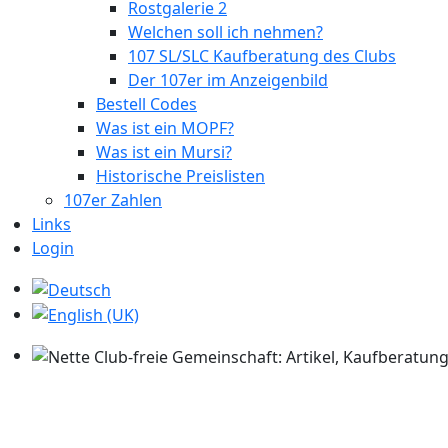
Rostgalerie 2
Welchen soll ich nehmen?
107 SL/SLC Kaufberatung des Clubs
Der 107er im Anzeigenbild
Bestell Codes
Was ist ein MOPF?
Was ist ein Mursi?
Historische Preislisten
107er Zahlen
Links
Login
Sprache auswählen
Nette Club-freie Gemeinschaft: Artikel, Kaufberatung