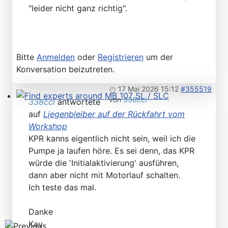
"leider nicht ganz richtig".
Bitte
Anmelden
oder
Registrieren
um der
Konversation beizutreten.
17 Mai 2026 15:12
#355519
von
338cci
338cci
antwortete
Find experts around MB 107 SL / SLC
auf
Liegenbleiber auf der Rückfahrt vom
Workshop
KPR kanns eigentlich nicht sein, weil ich die
Pumpe ja laufen höre. Es sei denn, das KPR
würde die 'Initialaktivierung' ausführen,
dann aber nicht mit Motorlauf schalten.
Ich teste das mal.
Danke
Kay