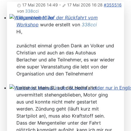
17 Mai 2026 14:49
-
17 Mai 2026 16:28
#355516
von
338cci
Liegenbleiber auf der Rückfahrt vom
Willkommen 107er
Workshop
wurde erstellt von
338cci
Hi,
zunächst einmal großen Dank an Volker und
Christian und auch an das Autohaus
Berlacher und alle Teilnehmer, es war wieder
eine super Veranstaltung die lebt von der
Organisation und den Teilnehmern!
Leider ist mein SL auf der Heimfahrt
Workshop Manual in der SLpedia - leider nur in Englisc
unvermittelt stehengeblieben, Motor ging
aus und konnte nicht mehr gestartet
werden. Zündung geht (läuft kurz mit
Startpilot an), muss also Kraftstoff sein.
Dass der Mengenteiler unter der Fahrt
plötzlich komplett aufgibt, kann ich mir nur