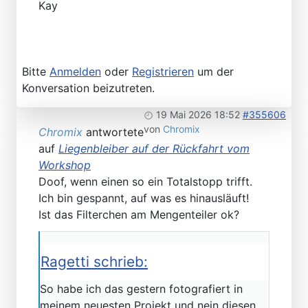
Kay
Bitte
Anmelden
oder
Registrieren
um der
Konversation beizutreten.
19 Mai 2026 18:52
#355606
von
Chromix
Chromix
antwortete
auf
Liegenbleiber auf der Rückfahrt vom
Workshop
Doof, wenn einen so ein Totalstopp trifft.
Ich bin gespannt, auf was es hinausläuft!
Ist das Filterchen am Mengenteiler ok?
Ragetti schrieb:
So habe ich das gestern fotografiert in
meinem neuesten Projekt und nein diesen