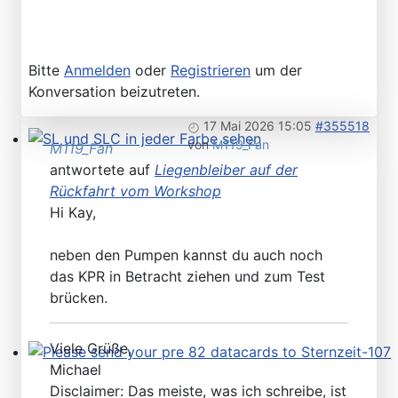
Bitte
Anmelden
oder
Registrieren
um der
Konversation beizutreten.
17 Mai 2026 15:05
#355518
von
M119_Fan
M119_Fan
SL und SLC in jeder Farbe sehen
antwortete auf
Liegenbleiber auf der
Rückfahrt vom Workshop
Hi Kay,
neben den Pumpen kannst du auch noch
das KPR in Betracht ziehen und zum Test
brücken.
Viele Grüße,
Michael
Please send your pre 82 datacards to Sternzeit-107
Disclaimer: Das meiste, was ich schreibe, ist