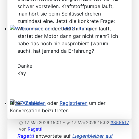
schwer vorstellen. Kraftstoffpumpe läuft,
man hört sie beim Schlüssel drehen -
zumindest eine. Jetzt die konkrete Frage:
Wenn nur eine der beiden Pumpen läuft,
Willkommen andere MB Oldtimer
startet der Motor dann gar nicht mehr? Ich
habe das noch nie ausprobiert (warum
auch), hat jemand da Erfahrung?
Danke
Kay
Bitte
Anmelden
oder
Registrieren
um der
107-Zahlen
Konversation beizutreten.
17 Mai 2026 15:01
-
17 Mai 2026 15:02
#355517
von
Ragetti
Ragetti
antwortete auf
Liegenbleiber auf