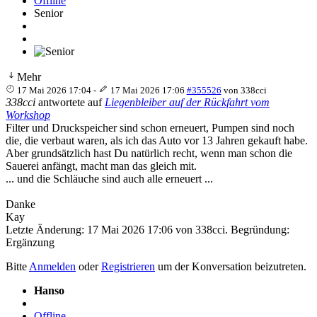
Offline
Senior
Mehr
17 Mai 2026 17:04
-
17 Mai 2026 17:06
#355526
von
338cci
338cci
antwortete auf
Liegenbleiber auf der Rückfahrt vom
Workshop
Filter und Druckspeicher sind schon erneuert, Pumpen sind noch
die, die verbaut waren, als ich das Auto vor 13 Jahren gekauft habe.
Aber grundsätzlich hast Du natürlich recht, wenn man schon die
Sauerei anfängt, macht man das gleich mit.
... und die Schläuche sind auch alle erneuert ...
Danke
Kay
Letzte Änderung: 17 Mai 2026 17:06 von
338cci
. Begründung:
Ergänzung
Bitte
Anmelden
oder
Registrieren
um der Konversation beizutreten.
Hanso
Offline