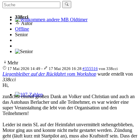
338cci
Autor
Willkommen andere MB Oldtimer
Offline
Senior
Mehr
17 Mai 2026 14:49
-
17 Mai 2026 16:28
#355516
von
338cci
Liegenbleiber auf der Rückfahrt vom Workshop
wurde erstellt von
338cci
Hi,
zunächst einmal großen Dank an Volker und Christian und auch an
107-Zahlen
das Autohaus Berlacher und alle Teilnehmer, es war wieder eine
super Veranstaltung die lebt von der Organisation und den
Teilnehmern!
Leider ist mein SL auf der Heimfahrt unvermittelt stehengeblieben,
Motor ging aus und konnte nicht mehr gestartet werden. Zündung
geht (läuft kurz mit Startpilot an), muss also Kraftstoff sein. Dass der