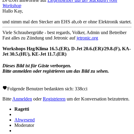
Dr-DJet
antwortete auf
Liegenbleiber auf der Rückfahrt vom
Workshop
Hallo Kay,
und nimm mal den Stecker am EHS ab,ob er ohne Elektronik startet.
Viele Schraubergrüße - best regards, Volker, Admin und Betreiber
Fast alles zu Zündung und Jetronic auf
jetronic.org
Workshops Hzg/Klima 16.5.(ER), D-Jet 20.6.(ER)/29.8.(F), KA-
Jet 30.5.(HU), KE-Jet 11.7.(ER)
Dieses Bild ist für Gäste verborgen.
Bitte anmelden oder registrieren um das Bild zu sehen.
Folgende Benutzer bedankten sich:
338cci
Bitte
Anmelden
oder
Registrieren
um der Konversation beizutreten.
Ragetti
Abwesend
Moderator