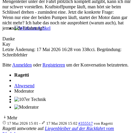
Mengenteiler unter der Fahrt plötzlich komplett aufgibt, kann ich mir
nur schwer vorstellen. Kraftstoffpumpe läuft, man hört sie beim
Schlüssel drehen - zumindest eine. Jetzt die konkrete Frage:
Wenn nur eine der beiden Pumpen läuft, startet der Motor dann gar
nicht mehr? Ich habe das noch nie ausprobiert (warum auch), hat
jemand da Erfahrung?
Werkstatt Artikel
Danke
Kay
Letzte Änderung: 17 Mai 2026 16:28 von
338cci
. Begründung:
Schreibfehler
Bitte
Anmelden
oder
Registrieren
um der Konversation beizutreten.
Ragetti
Abwesend
Moderator
107er Technik
Mehr
17 Mai 2026 15:01
-
17 Mai 2026 15:02
#355517
von
Ragetti
Ragetti
antwortete auf
Liegenbleiber auf der Rückfahrt vom