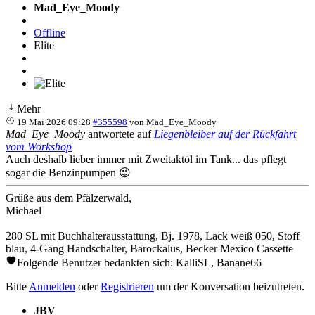
Mad_Eye_Moody
Offline
Elite
Mehr
19 Mai 2026 09:28
#355598
von
Mad_Eye_Moody
Mad_Eye_Moody
antwortete auf
Liegenbleiber auf der Rückfahrt
vom Workshop
Auch deshalb lieber immer mit Zweitaktöl im Tank... das pflegt
sogar die Benzinpumpen 😉
Grüße aus dem Pfälzerwald,
Michael
280 SL mit Buchhalterausstattung, Bj. 1978, Lack weiß 050, Stoff
blau, 4-Gang Handschalter, Barockalus, Becker Mexico Cassette
Folgende Benutzer bedankten sich:
KalliSL
,
Banane66
Bitte
Anmelden
oder
Registrieren
um der Konversation beizutreten.
JBV