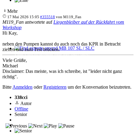
Mehr
17 Mai 2026 15:05
#355518
von
M119_Fan
M119_Fan
antwortete auf
Liegenbleiber auf der Rückfahrt vom
Workshop
Hi Kay,
neben den Pumpen kannst du auch noch das KPR in Betracht
ziehen und zum Test brücken.
Find experts around MB 107 SL / SLC
Viele Grüße,
Michael
Disclaimer: Das meiste, was ich schreibe, ist "leider nicht ganz
richtig".
Bitte
Anmelden
oder
Registrieren
um der Konversation beizutreten.
338cci
Autor
Offline
Senior