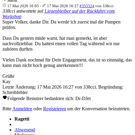
Mehr
17 Mai 2026 16:05
-
17 Mai 2026 16:27
#355524
von
338cci
338cci
antwortete auf
Liegenbleiber auf der Rückfahrt vom
Workshop
Super Volker, danke Dir. Da werde ich zuerst mal die Pumpen
prüfen.
Dass Du gestern müde warst, hat man gemerkt, ist aber
nachvollziehbar. Du hattest einen vollen Tag während wir nur
zuhören durften
Vielen Dank nochmal für Dein Engagement, das ist so einmalig, das
kann man nicht hoch genug anerkennen!!!
Grüße
Kay
Letzte Änderung: 17 Mai 2026 16:27 von
338cci
. Begründung:
Schreibfehler
Folgende Benutzer bedankten sich:
Dr-DJet
Bitte
Anmelden
oder
Registrieren
um der Konversation beizutreten.
Ragetti
Abwesend