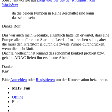
338cci
antwortete auf
Liegenbleiber auf der Rückfahrt vom
Workshop
da die beiden Pumpen in Reihe geschaltet sind kann
das schon sein
Danke Rolf.
Das war auch mein Gedanke, eigentlich hätte ich erwartet, dass eine
Pumpe alleine für einen Start und Leerlauf mal reichen sollte, aber
die muss den Kraftstoff ja durch die zweite Pumpe durchdrücken,
wenn die nicht läuft.
Dachte, vielleicht hat jemand das schonmal konkret probiert bzw.
gehabt. ADAC liefert ihn erst heute Abend.
Danke
Kay
Bitte
Anmelden
oder
Registrieren
um der Konversation beizutreten.
M119_Fan
Offline
Elite