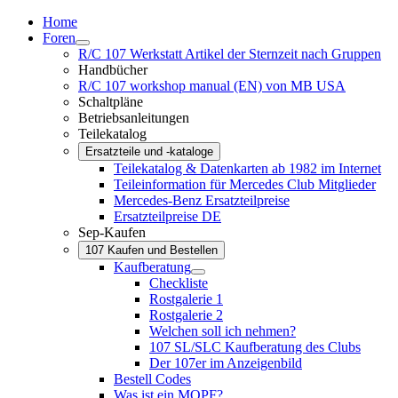
Home
Foren
R/C 107 Werkstatt Artikel der Sternzeit nach Gruppen
Handbücher
R/C 107 workshop manual (EN) von MB USA
Schaltpläne
Betriebsanleitungen
Teilekatalog
Ersatzteile und -kataloge
Teilekatalog & Datenkarten ab 1982 im Internet
Teileinformation für Mercedes Club Mitglieder
Mercedes-Benz Ersatzteilpreise
Ersatzteilpreise DE
Sep-Kaufen
107 Kaufen und Bestellen
Kaufberatung
Checkliste
Rostgalerie 1
Rostgalerie 2
Welchen soll ich nehmen?
107 SL/SLC Kaufberatung des Clubs
Der 107er im Anzeigenbild
Bestell Codes
Was ist ein MOPF?