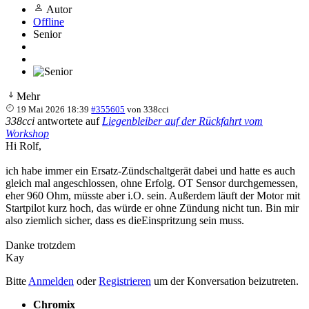
Autor
Offline
Senior
Mehr
19 Mai 2026 18:39
#355605
von
338cci
338cci
antwortete auf
Liegenbleiber auf der Rückfahrt vom
Workshop
Hi Rolf,
ich habe immer ein Ersatz-Zündschaltgerät dabei und hatte es auch
gleich mal angeschlossen, ohne Erfolg. OT Sensor durchgemessen,
eher 960 Ohm, müsste aber i.O. sein. Außerdem läuft der Motor mit
Startpilot kurz hoch, das würde er ohne Zündung nicht tun. Bin mir
also ziemlich sicher, dass es dieEinspritzung sein muss.
Danke trotzdem
Kay
Bitte
Anmelden
oder
Registrieren
um der Konversation beizutreten.
Chromix