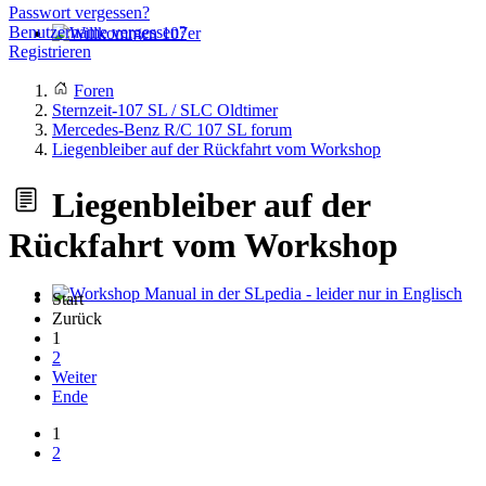
Passwort vergessen?
Benutzername vergessen?
Registrieren
Willkommen 107er
Foren
Sternzeit-107 SL / SLC Oldtimer
Mercedes-Benz R/C 107 SL forum
Liegenbleiber auf der Rückfahrt vom Workshop
Liegenbleiber auf der
Rückfahrt vom Workshop
Start
Workshop Manual in der SLpedia - leider nur in Englisch
Zurück
1
2
Weiter
Ende
1
2