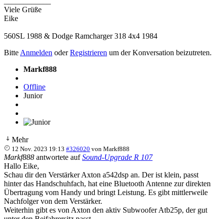
____________
Viele Grüße
Eike
560SL 1988 & Dodge Ramcharger 318 4x4 1984
Bitte
Anmelden
oder
Registrieren
um der Konversation beizutreten.
Markf888
Offline
Junior
Mehr
12 Nov. 2023 19:13
#326020
von
Markf888
Markf888
antwortete auf
Sound-Upgrade R 107
Hallo Eike,
Schau dir den Verstärker Axton a542dsp an. Der ist klein, passt
hinter das Handschuhfach, hat eine Bluetooth Antenne zur direkten
Übertragung vom Handy und bringt Leistung. Es gibt mittlerweile
Nachfolger von dem Verstärker.
Weiterhin gibt es von Axton den aktiv Subwoofer Atb25p, der gut
unter den Beifahrersitz passt.