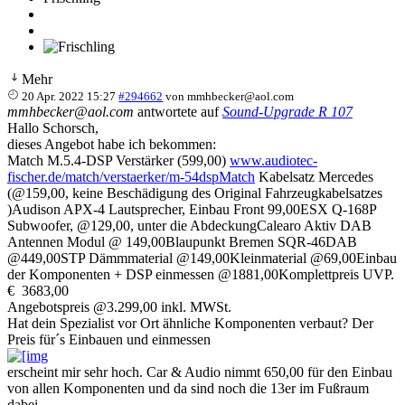
Mehr
20 Apr. 2022 15:27
#294662
von
mmhbecker@aol.com
mmhbecker@aol.com
antwortete auf
Sound-Upgrade R 107
Hallo Schorsch,
dieses Angebot habe ich bekommen:
Match M.5.4-DSP Verstärker (599,00)
www.audiotec-
fischer.de/match/verstaerker/m-54dspMatch
Kabelsatz Mercedes
(@159,00, keine Beschädigung des Original Fahrzeugkabelsatzes
)Audison APX-4 Lautsprecher, Einbau Front 99,00ESX Q-168P
Subwoofer, @129,00, unter die AbdeckungCalearo Aktiv DAB
Antennen Modul @ 149,00Blaupunkt Bremen SQR-46DAB
@449,00STP Dämmmaterial @149,00Kleinmaterial @69,00Einbau
der Komponenten + DSP einmessen @1881,00Komplettpreis UVP.
€ 3683,00
Angebotspreis @3.299,00 inkl. MWSt.
Hat dein Spezialist vor Ort ähnliche Komponenten verbaut? Der
Preis für´s Einbauen und einmessen
erscheint mir sehr hoch. Car & Audio nimmt 650,00 für den Einbau
von allen Komponenten und da sind noch die 13er im Fußraum
dabei.