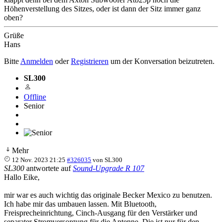
Höhenverstellung des Sitzes, oder ist dann der Sitz immer ganz
oben?
Grüße
Hans
Bitte
Anmelden
oder
Registrieren
um der Konversation beizutreten.
SL300
Offline
Senior
Mehr
12 Nov. 2023 21:25
#326035
von
SL300
SL300
antwortete auf
Sound-Upgrade R 107
Hallo Eike,
mir war es auch wichtig das originale Becker Mexico zu benutzen.
Ich habe mir das umbauen lassen. Mit Bluetooth,
Freisprecheinrichtung, Cinch-Ausgang für den Verstärker und
separater Stromversorgung für die Antenne. Die ist nur für den