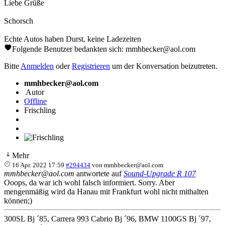
Liebe Grüße
Schorsch
Echte Autos haben Durst, keine Ladezeiten
Folgende Benutzer bedankten sich:
mmhbecker@aol.com
Bitte
Anmelden
oder
Registrieren
um der Konversation beizutreten.
mmhbecker@aol.com
Autor
Offline
Frischling
Mehr
16 Apr. 2022 17:59
#294434
von
mmhbecker@aol.com
mmhbecker@aol.com
antwortete auf
Sound-Upgrade R 107
Ooops, da war ich wohl falsch informiert. Sorry. Aber
mengenmäßig wird da Hanau mit Frankfurt wohl nicht mithalten
können;)
300SL Bj ´85, Carrera 993 Cabrio Bj ´96, BMW 1100GS Bj ´97,