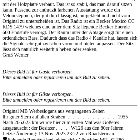
mit der Holzplatte verbaut. Das ist so stabil, das man darauf sitzen
kann. Passend zur anthrazit farbenen Ausstattung wurde ein
Veloursteppich, der gut durchlässig ist, aufgeklebt und nicht vom
Original zu unterscheiden ist. Das Radio ist ein Becker Mexico CC
RDS 1479 welches eine unter dem Sitz liegende Becker Energie
600 Endstufe versorgt. Der Raum unter der Ablage sorgt für einen
ordentlichen Bass. Dadurch dass das Radio 4 Kanäle hat, lassen sich
die Signale sehr gut zwischen vorne und hinten anpassen. Der Sitz
lässt sich natürlich weiterhin heben oder senken.
Gruß Werner
Dieses Bild ist für Gäste verborgen.
Bitte anmelden oder registrieren um das Bild zu sehen.
Dieses Bild ist für Gäste verborgen.
Bitte anmelden oder registrieren um das Bild zu sehen.
Original MB Werbeslogans aus vergangenen Zeiten
Ihr guter Stern auf allen Straßen. . . . . . . . . . . . . . . . . . . . . 1955
Nach 266.623 km wurde hier zum ersten Mal was Gößeres
ausgetauscht : der Besitzer . . . . . . W126 aus den 80er Jahren
Letzte Änderung: 13 Nov. 2023 23:22 von
Roadsterman
.
Folgende Benutzer bedankten sich:
Albuchler
,
MH_SL380