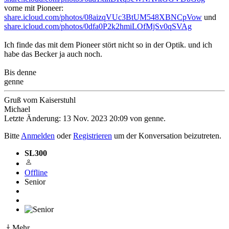
vorne mit Pioneer:
share.icloud.com/photos/08aizqVUc3BtUM548XBNCpVow
und
share.icloud.com/photos/0dfa0P2k2hmiLOfMjSv0qSVAg
Ich finde das mit dem Pioneer stört nicht so in der Optik. und ich
habe das Becker ja auch noch.
Bis denne
genne
Gruß vom Kaiserstuhl
Michael
Letzte Änderung: 13 Nov. 2023 20:09 von
genne
.
Bitte
Anmelden
oder
Registrieren
um der Konversation beizutreten.
SL300
Offline
Senior
Mehr