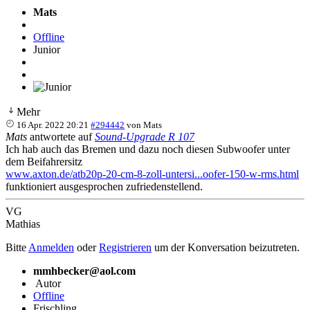
Mats
Offline
Junior
Mehr
16 Apr. 2022 20:21
#294442
von
Mats
Mats
antwortete auf
Sound-Upgrade R 107
Ich hab auch das Bremen und dazu noch diesen Subwoofer unter
dem Beifahrersitz
www.axton.de/atb20p-20-cm-8-zoll-untersi...oofer-150-w-rms.html
funktioniert ausgesprochen zufriedenstellend.
VG
Mathias
Bitte
Anmelden
oder
Registrieren
um der Konversation beizutreten.
mmhbecker@aol.com
Autor
Offline
Frischling