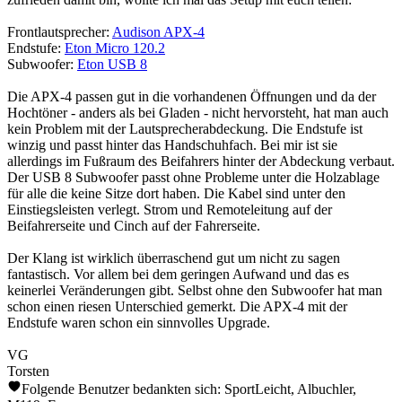
Frontlautsprecher:
Audison APX-4
Endstufe:
Eton Micro 120.2
Subwoofer:
Eton USB 8
Die APX-4 passen gut in die vorhandenen Öffnungen und da der
Hochtöner - anders als bei Gladen - nicht hervorsteht, hat man auch
kein Problem mit der Lautsprecherabdeckung. Die Endstufe ist
winzig und passt hinter das Handschuhfach. Bei mir ist sie
allerdings im Fußraum des Beifahrers hinter der Abdeckung verbaut.
Der USB 8 Subwoofer passt ohne Probleme unter die Holzablage
für alle die keine Sitze dort haben. Die Kabel sind unter den
Einstiegsleisten verlegt. Strom und Remoteleitung auf der
Beifahrerseite und Cinch auf der Fahrerseite.
Der Klang ist wirklich überraschend gut um nicht zu sagen
fantastisch. Vor allem bei dem geringen Aufwand und das es
keinerlei Veränderungen gibt. Selbst ohne den Subwoofer hat man
schon einen riesen Unterschied gemerkt. Die APX-4 mit der
Endstufe waren schon ein sinnvolles Upgrade.
VG
Torsten
Folgende Benutzer bedankten sich:
SportLeicht
,
Albuchler
,