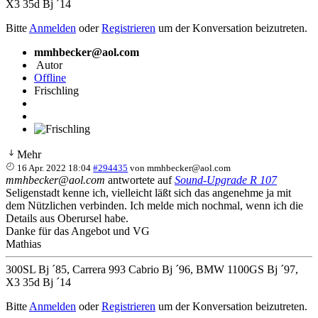
X3 35d Bj ´14
Bitte
Anmelden
oder
Registrieren
um der Konversation beizutreten.
mmhbecker@aol.com
Autor
Offline
Frischling
Mehr
16 Apr. 2022 18:04
#294435
von
mmhbecker@aol.com
mmhbecker@aol.com
antwortete auf
Sound-Upgrade R 107
Seligenstadt kenne ich, vielleicht läßt sich das angenehme ja mit
dem Nützlichen verbinden. Ich melde mich nochmal, wenn ich die
Details aus Oberursel habe.
Danke für das Angebot und VG
Mathias
300SL Bj ´85, Carrera 993 Cabrio Bj ´96, BMW 1100GS Bj ´97,
X3 35d Bj ´14
Bitte
Anmelden
oder
Registrieren
um der Konversation beizutreten.