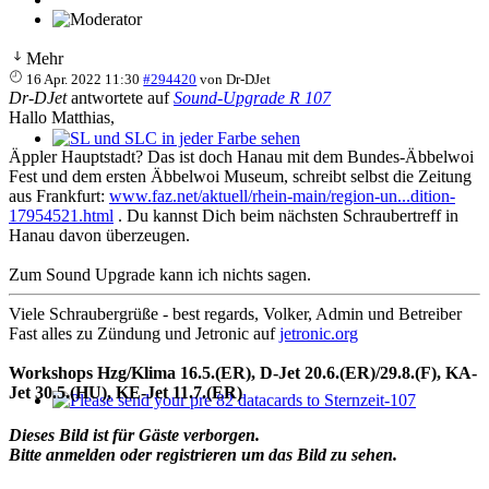
Mehr
16 Apr. 2022 11:30
#294420
von
Dr-DJet
Dr-DJet
antwortete auf
Sound-Upgrade R 107
Hallo Matthias,
Äppler Hauptstadt? Das ist doch Hanau mit dem Bundes-Äbbelwoi
SL und SLC in jeder Farbe sehen
Fest und dem ersten Äbbelwoi Museum, schreibt selbst die Zeitung
aus Frankfurt:
www.faz.net/aktuell/rhein-main/region-un...dition-
17954521.html
. Du kannst Dich beim nächsten Schraubertreff in
Hanau davon überzeugen.
Zum Sound Upgrade kann ich nichts sagen.
Viele Schraubergrüße - best regards, Volker, Admin und Betreiber
Fast alles zu Zündung und Jetronic auf
jetronic.org
Workshops Hzg/Klima 16.5.(ER), D-Jet 20.6.(ER)/29.8.(F), KA-
Jet 30.5.(HU), KE-Jet 11.7.(ER)
Please send your pre 82 datacards to Sternzeit-107
Dieses Bild ist für Gäste verborgen.
Bitte anmelden oder registrieren um das Bild zu sehen.