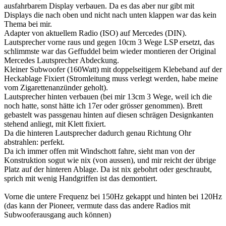
ausfahrbarem Display verbauen. Da es das aber nur gibt mit
Displays die nach oben und nicht nach unten klappen war das kein
Thema bei mir.
Adapter von aktuellem Radio (ISO) auf Mercedes (DIN).
Lautsprecher vorne raus und gegen 10cm 3 Wege LSP ersetzt, das
schlimmste war das Geffuddel beim wieder montieren der Original
Mercedes Lautsprecher Abdeckung.
Kleiner Subwoofer (160Watt) mit doppelseitigem Klebeband auf der
Heckablage Fixiert (Stromleitung muss verlegt werden, habe meine
vom Zigarettenanzünder geholt).
Lautsprecher hinten verbauen (bei mir 13cm 3 Wege, weil ich die
noch hatte, sonst hätte ich 17er oder grösser genommen). Brett
gebastelt was passgenau hinten auf diesen schrägen Designkanten
stehend anliegt, mit Klett fixiert.
Da die hinteren Lautsprecher dadurch genau Richtung Ohr
abstrahlen: perfekt.
Da ich immer offen mit Windschott fahre, sieht man von der
Konstruktion sogut wie nix (von aussen), und mir reicht der übrige
Platz auf der hinteren Ablage. Da ist nix gebohrt oder geschraubt,
sprich mit wenig Handgriffen ist das demontiert.
Vorne die untere Frequenz bei 150Hz gekappt und hinten bei 120Hz
(das kann der Pioneer, vermute dass das andere Radios mit
Subwooferausgang auch können)