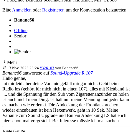
Bitte
Anmelden
oder
Registrieren
um der Konversation beizutreten.
Banane66
Offline
Senior
Mehr
13 Nov. 2023 23:24
#326103
von
Banane66
Banane66
antwortete auf
Sound-Upgrade R 107
Hallo genne,
tut mir leid aber deine Variante gefällt mir gar nicht. Geht beim
Radio los (gehört für mich nicht in einen 107), alles mit Klettband ist
.... und die Spannung für den Sub vom Zigarettenanzünder zu holen
ist auch nicht mein Ding. Ist halt nur meine Meinung und jeder kann
es machen wie er denkt. Die Abdeckung der Frontlausprechern
wieder einzubauen ist kein Hexenwerk, geht in 10 Sek. Meine
Variante zum Sound Upgrade und Einbau Abdeckung LS hatte ich
hier schon mal vorgestellt. Bei Interesse müsste ich mal suchen.
Viele Grüße