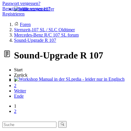
Passwort vergessen?
Benutzername vergessen?
Registrieren
Willkommen 107er
Foren
Sternzeit-107 SL / SLC Oldtimer
Mercedes-Benz R/C 107 SL forum
Sound-Upgrade R 107
Sound-Upgrade R 107
Start
Zurück
1
Workshop Manual in der SLpedia - leider nur in Englisch
2
Weiter
Ende
1
2