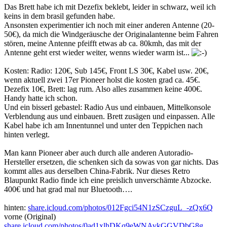
Das Brett habe ich mit Dezefix beklebt, leider in schwarz, weil ich
keins in dem brasil gefunden habe.
Ansonsten experimentier ich noch mit einer anderen Antenne (20-
50€), da mich die Windgeräusche der Originalantenne beim Fahren
stören, meine Antenne pfeifft etwas ab ca. 80kmh, das mit der
Antenne geht erst wieder weiter, wenns wieder warm ist...
Kosten: Radio: 120€, Sub 145€, Front LS 30€, Kabel usw. 20€,
wenn aktuell zwei 17er Pioneer holst die kosten grad ca. 45€.
Dezefix 10€, Brett: lag rum. Also alles zusammen keine 400€.
Handy hatte ich schon.
Und ein bisserl gebastel: Radio Aus und einbauen, Mittelkonsole
Verblendung aus und einbauen. Brett zusägen und einpassen. Alle
Kabel habe ich am Innentunnel und unter den Teppichen nach
hinten verlegt.
Man kann Pioneer aber auch durch alle anderen Autoradio-
Hersteller ersetzen, die schenken sich da sowas von gar nichts. Das
kommt alles aus derselben China-Fabrik. Nur dieses Retro
Blaupunkt Radio finde ich eine preislich unverschämte Abzocke.
400€ und hat grad mal nur Bluetooth….
hinten:
share.icloud.com/photos/012Fgci54N1zSCzguL_-zQx6Q
vorne (Original)
share.icloud.com/photos/0ad1xlhDKq9eWNAvkGGVDbG8g