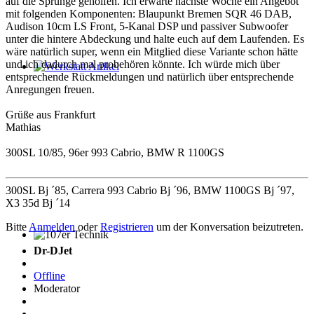
auf die Sprünge geholfen. Ich erwarte nächste Woche ein Angebot
mit folgenden Komponenten: Blaupunkt Bremen SQR 46 DAB,
Audison 10cm LS Front, 5-Kanal DSP und passiver Subwoofer
unter die hintere Abdeckung und halte euch auf dem Laufenden. Es
wäre natürlich super, wenn ein Mitglied diese Variante schon hätte
und ich dadurch mal probehören könnte. Ich würde mich über
entsprechende Rückmeldungen und natürlich über entsprechende
Werkstatt Artikel
Anregungen freuen.
Grüße aus Frankfurt
Mathias
300SL 10/85, 96er 993 Cabrio, BMW R 1100GS
300SL Bj ´85, Carrera 993 Cabrio Bj ´96, BMW 1100GS Bj ´97,
X3 35d Bj ´14
Bitte
Anmelden
oder
Registrieren
um der Konversation beizutreten.
107er Technik
Dr-DJet
Offline
Moderator