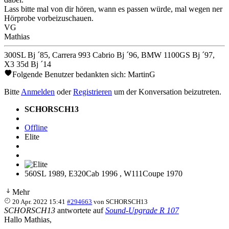
Lass bitte mal von dir hören, wann es passen würde, mal wegen ner
Hörprobe vorbeizuschauen.
VG
Mathias
300SL Bj ´85, Carrera 993 Cabrio Bj ´96, BMW 1100GS Bj ´97,
X3 35d Bj ´14
Folgende Benutzer bedankten sich:
MartinG
Bitte
Anmelden
oder
Registrieren
um der Konversation beizutreten.
SCHORSCH13
Offline
Elite
560SL 1989, E320Cab 1996 , W111Coupe 1970
Mehr
20 Apr. 2022 15:41
#294663
von
SCHORSCH13
SCHORSCH13
antwortete auf
Sound-Upgrade R 107
Hallo Mathias,