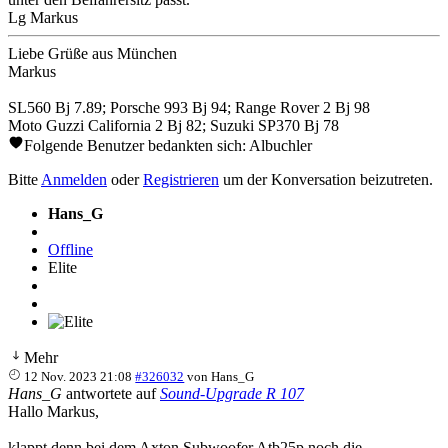
Lg Markus
Liebe Grüße aus München
Markus
SL560 Bj 7.89; Porsche 993 Bj 94; Range Rover 2 Bj 98
Moto Guzzi California 2 Bj 82; Suzuki SP370 Bj 78
Folgende Benutzer bedankten sich:
Albuchler
Bitte
Anmelden
oder
Registrieren
um der Konversation beizutreten.
Hans_G
Offline
Elite
Mehr
12 Nov. 2023 21:08
#326032
von
Hans_G
Hans_G
antwortete auf
Sound-Upgrade R 107
Hallo Markus,
klappt denn bei dem Axton Subwoofer Atb25p noch die