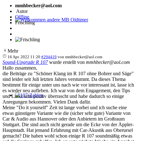
mmhbecker@aol.com
Autor
Offline
Frischling
Willkommen andere MB Oldtimer
Mehr
16 Apr. 2022 11:20
#294419
von
mmhbecker@aol.com
Sound-Upgrade R 107
wurde erstellt von
mmhbecker@aol.com
Hallo zusammen,
die Beiträge zu "Schöner Klang im R 107 ohne Bohrer und Säge"
sind leider seit Juli letzten Jahres verstummt. Da dieses Thema
bestimmt für einige unter uns nach wie vor interessant ist, lasse ich
es wieder neu aufleben. Ich war von dem Engagement, den Tips
und Links sehr positiv überrascht und habe dadurch so einige
107-Zahlen
Anregungen bekommen. Vielen Dank dafür.
Meine "Do it yourself" Zeit ist lange vorbei und ich suche eine
etwas günstigere Variante wie die (sicher sehr gute) Variante von
Car & Audio aus Hannover oder den Anbietern im Großraum
Stuttgart. Die sind auch nicht gerade um die Ecke von der Äppler-
Hauptstadt. Hat jemand Erfahrung mit Car-Akustik aus Oberursel
gemacht? Die haben wohl schon einige R 107 soundmäßig etwas