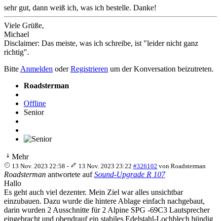
sehr gut, dann weiß ich, was ich bestelle. Danke!
Viele Grüße,
Michael
Disclaimer: Das meiste, was ich schreibe, ist "leider nicht ganz
richtig".
Bitte
Anmelden
oder
Registrieren
um der Konversation beizutreten.
Roadsterman
Offline
Senior
Mehr
13 Nov. 2023 22:58
-
13 Nov. 2023 23:22
#326102
von
Roadsterman
Roadsterman
antwortete auf
Sound-Upgrade R 107
Hallo
Es geht auch viel dezenter. Mein Ziel war alles unsichtbar
einzubauen. Dazu wurde die hintere Ablage einfach nachgebaut,
darin wurden 2 Ausschnitte für 2 Alpine SPG -69C3 Lautsprecher
eingebracht und obendrauf ein stabiles Edelstahl-Lochblech bündig