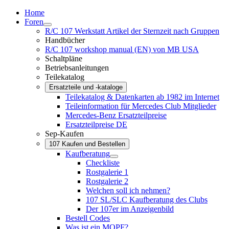
Home
Foren
R/C 107 Werkstatt Artikel der Sternzeit nach Gruppen
Handbücher
R/C 107 workshop manual (EN) von MB USA
Schaltpläne
Betriebsanleitungen
Teilekatalog
Ersatzteile und -kataloge
Teilekatalog & Datenkarten ab 1982 im Internet
Teileinformation für Mercedes Club Mitglieder
Mercedes-Benz Ersatzteilpreise
Ersatzteilpreise DE
Sep-Kaufen
107 Kaufen und Bestellen
Kaufberatung
Checkliste
Rostgalerie 1
Rostgalerie 2
Welchen soll ich nehmen?
107 SL/SLC Kaufberatung des Clubs
Der 107er im Anzeigenbild
Bestell Codes
Was ist ein MOPF?