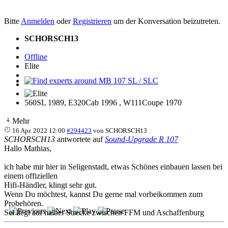
Bitte
Anmelden
oder
Registrieren
um der Konversation beizutreten.
SCHORSCH13
Offline
Elite
Find experts around MB 107 SL / SLC
560SL 1989, E320Cab 1996 , W111Coupe 1970
Mehr
16 Apr. 2022 12:00
#294423
von
SCHORSCH13
SCHORSCH13
antwortete auf
Sound-Upgrade R 107
Hallo Mathias,
ich habe mir hier in Seligenstadt, etwas Schönes einbauen lassen bei
einem offiziellen
Hifi-Händler, klingt sehr gut.
Wenn Du möchtest, kannst Du gerne mal vorbeikommen zum
Probehören.
Sel liegt auf halber Strecke zwischen FFM und Aschaffenburg