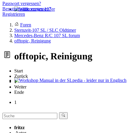
Passwort vergessen?
Benutzername vergessen?
Registrieren
Willkommen 107er
Foren
Sternzeit-107 SL / SLC Oldtimer
Mercedes-Benz R/C 107 SL forum
offtopic, Reinigung
offtopic, Reinigung
Start
Zurück
1
Workshop Manual in der SLpedia - leider nur in Englisch
Weiter
Ende
1
fritzz
Autor