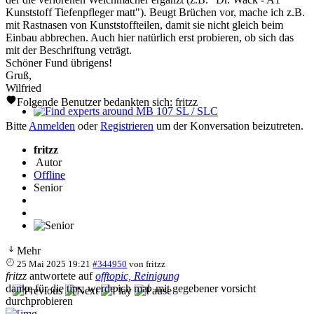
Kunststoff Tiefenpfleger matt"). Beugt Brüchen vor, mache ich z.B.
mit Rastnasen von Kunststoffteilen, damit sie nicht gleich beim
Einbau abbrechen. Auch hier natürlich erst probieren, ob sich das
mit der Beschriftung veträgt.
Schöner Fund übrigens!
Gruß,
Wilfried
Folgende Benutzer bedankten sich:
fritzz
Find experts around MB 107 SL / SLC
Bitte
Anmelden
oder
Registrieren
um der Konversation beizutreten.
fritzz
Autor
Offline
Senior
Mehr
25 Mai 2025 19:21
#344950
von
fritzz
fritzz
antwortete auf
offtopic, Reinigung
danke für die tips, werde ich mal mit gegebener vorsicht
durchprobieren