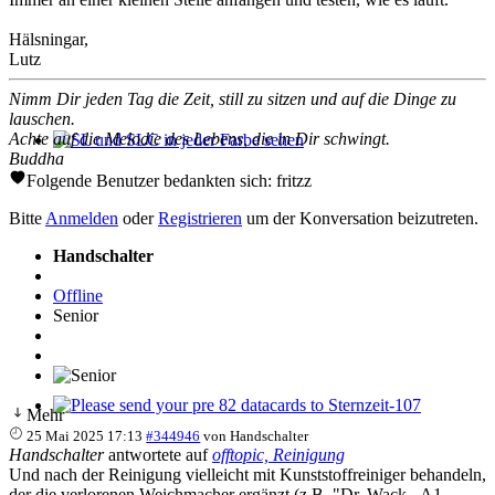
Hälsningar,
Lutz
Nimm Dir jeden Tag die Zeit, still zu sitzen und auf die Dinge zu
lauschen.
Achte auf die Melodie des Lebens, die in Dir schwingt.
Buddha
SL und SLC in jeder Farbe sehen
Folgende Benutzer bedankten sich:
fritzz
Bitte
Anmelden
oder
Registrieren
um der Konversation beizutreten.
Handschalter
Offline
Senior
Mehr
Please send your pre 82 datacards to Sternzeit-107
25 Mai 2025 17:13
#344946
von
Handschalter
Handschalter
antwortete auf
offtopic, Reinigung
Und nach der Reinigung vielleicht mit Kunststoffreiniger behandeln,
der die verlorenen Weichmacher ergänzt (z.B. "Dr. Wack - A1