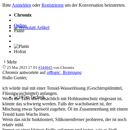
Bitte
Anmelden
oder
Registrieren
um der Konversation beizutreten.
Chromix
Online
Platin
Werkstatt Artikel
Hofrat
Mehr
25 Mai 2025 17:01
#344945
von
Chromix
Chromix
antwortete auf
offtopic, Reinigung
Hallo Gunter,
ich würde mal mit einer Tensid-Wasserlösung (Geschirrspülmittel,
Flüssigwaschmittel) anfangen.
Wenn die Tafel aber tatsächlich mit Hohlraumschutz eingesaut ist,
107er Technik
könnte das schwierig werden. Falls der wachsbasiert ist, der
Mischung etwas Speiseöl zugeben. Öl im Zusammenhang mit einem
Tensid kann Wachs lösen.
Wenn das nicht funktioniert, Silikonentferner probieren, der ist noch
relativ mild.
Immer an einer kleinen Stelle anfangen und testen, wie es läuft.