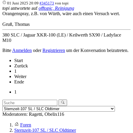
01 Juni 2025 20:09
#345173
von
topi
topi
antwortete auf
offtopic, Reinigung
Orangenspray, z.B. von Würth, wäre auch einen Versuch wert.
Gruß, Thomas
380 SLC / Jaguar XKR-100 (LE) / Keilwerth SX90 / Ladyface
M10
Bitte
Anmelden
oder
Registrieren
um der Konversation beizutreten.
Start
Zurück
1
Weiter
Ende
1
Moderatoren:
Ragetti
,
Obelix116
Foren
Sternzeit-107 SL / SLC Oldtimer