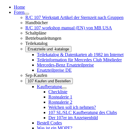
Home
Foren
R/C 107 Werkstatt Artikel der Sternzeit nach Gruppen
Handbücher
R/C 107 workshop manual (EN) von MB USA
Schaltpläne
Betriebsanleitungen
Teilekatalog
Ersatzteile und -kataloge
Teilekatalog & Datenkarten ab 1982 im Internet
Teileinformation für Mercedes Club Mitglieder
Mercedes-Benz Ersatzteilpreise
Ersatzteilpreise DE
Sep-Kaufen
107 Kaufen und Bestellen
Kaufberatung
Checkliste
Rostgalerie 1
Rostgalerie 2
Welchen soll ich nehmen?
107 SL/SLC Kaufberatung des Clubs
Der 107er im Anzeigenbild
Bestell Codes
Was ist ein MOPF?