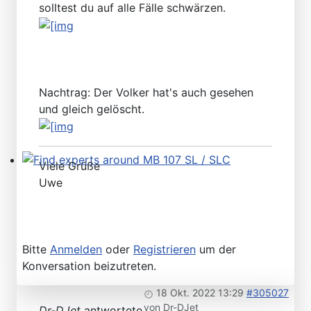
solltest du auf alle Fälle schwärzen.
Please send your pre 82 datacards to Sternzeit-107
Nachtrag: Der Volker hat's auch gesehen
und gleich gelöscht.
Viele Grüße
Find experts around MB 107 SL / SLC
Uwe
Bitte
Anmelden
oder
Registrieren
um der
Konversation beizutreten.
18 Okt. 2022 13:29
#305027
von
Dr-DJet
Dr-DJet
antwortete