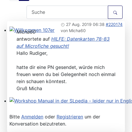
27 Aug. 2019 06:38
#220174
von
Micha60
Micha60
Willkommen 107er
antwortete auf
HILFE: Datenkarten 78-83
auf Microfiche gesucht!
Hallo Rudiger,
hatte dir eine PN gesendet, würde mich
freuen wenn du bei Gelegenheit noch einmal
rein schauen könntest.
Gruß Micha
Workshop Manual in der SLpedia - leider nur in Englisc
Bitte
Anmelden
oder
Registrieren
um der
Konversation beizutreten.