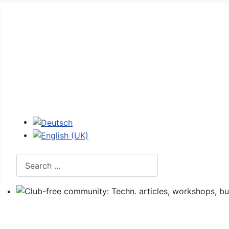
Home
Forum
107 - figures
107 codes
Login
Select your language
Search
Club-free community: Techn. articles, workshops, buyi