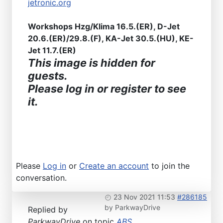
jetronic.org
Workshops Hzg/Klima 16.5.(ER), D-Jet
20.6.(ER)/29.8.(F), KA-Jet 30.5.(HU), KE-
Jet 11.7.(ER)
This image is hidden for
guests.
Please log in or register to see
it.
Please
Log in
or
Create an account
to join the
conversation.
23 Nov 2021 11:53
#286185
by
ParkwayDrive
Replied by
ParkwayDrive
on topic
ABS