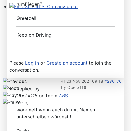
rumfliegen?
Find SL and SLC in any color
Greetze!!
Keep on Driving
Please
Log in
or
Create an account
to join the
conversation.
23 Nov 2021 09:18
#286176
by
Obelix116
Replied by
Obelix116
on topic
ABS
Moin,
wäre nett wenn auch du mit Namen
unterschreiben würdest !
Danke