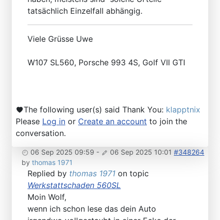
tatsächlich Einzelfall abhängig.
Viele Grüsse Uwe
W107 SL560, Porsche 993 4S, Golf VII GTI
The following user(s) said Thank You:
klapptnix
Please
Log in
or
Create an account
to join the
conversation.
06 Sep 2025 09:59
-
06 Sep 2025 10:01
#348264
by
thomas 1971
Replied by
thomas 1971
on topic
Werkstattschaden 560SL
Moin Wolf,
wenn ich schon lese das dein Auto