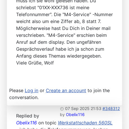
muss ich sie wohl gelesen haben. Du
schriebst "01XX-XXX736 ist meine
Telefonnummer". Die "M4-Service" -Nummer
weicht also um eine Ziffer ab, 8 statt 7.
Möglicherweise hast Du Dich in Deiner mail
verschrieben. "M4-Service" erschien beim
Anruf auf dem display. Den ungefähren
Gesprächsverlauf habe ich ja schon zum
Anfang dieses Themas wiedergegeben.
Viele Grüße, Wolf
Please
Log in
or
Create an account
to join the
conversation.
07 Sep 2025 21:53
#348312
by
Obelix116
Replied by
Obelix116
on topic
Werkstattschaden 560SL