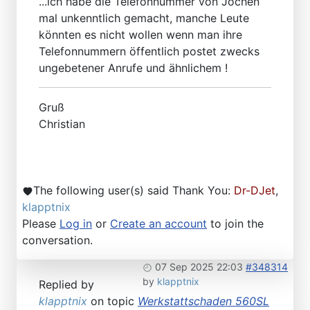
...ich habe die Telefonnummer von Jochen
mal unkenntlich gemacht, manche Leute
könnten es nicht wollen wenn man ihre
Telefonnummern öffentlich postet zwecks
ungebetener Anrufe und ähnlichem !
Gruß
Christian
The following user(s) said Thank You:
Dr-DJet
,
klapptnix
Please
Log in
or
Create an account
to join the
conversation.
07 Sep 2025 22:03
#348314
by
klapptnix
Replied by
klapptnix
on topic
Werkstattschaden 560SL