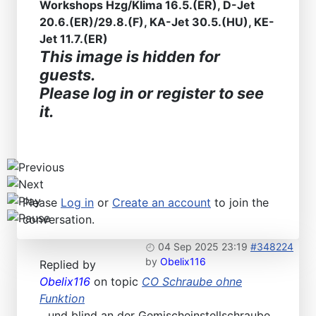
Find SL and SLC in any color
Workshops Hzg/Klima 16.5.(ER), D-Jet
20.6.(ER)/29.8.(F), KA-Jet 30.5.(HU), KE-
Jet 11.7.(ER)
This image is hidden for
guests.
Please log in or register to see
it.
Please
Log in
or
Create an account
to join the
conversation.
04 Sep 2025 23:19
#348224
by
Obelix116
Replied by
Obelix116
on topic
CO Schraube ohne
Funktion
...und blind an der Gemischeinstellschraube