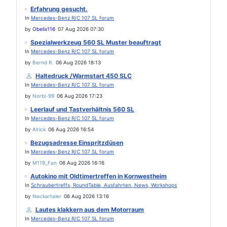
Erfahrung gesucht.
In
Mercedes-Benz R/C 107 SL forum
by
Obelix116
07 Aug 2026 07:30
Spezialwerkzeug 560 SL Muster beauftragt
In
Mercedes-Benz R/C 107 SL forum
by
Bernd R.
06 Aug 2026 18:13
Haltedruck /Warmstart 450 SLC
In
Mercedes-Benz R/C 107 SL forum
by
Norbi-99
06 Aug 2026 17:23
Leerlauf und Tastverhältnis 560 SL
In
Mercedes-Benz R/C 107 SL forum
by
Alrick
06 Aug 2026 16:54
Bezugsadresse Einspritzdüsen
In
Mercedes-Benz R/C 107 SL forum
by
M119_Fan
06 Aug 2026 16:16
Autokino mit Oldtimertreffen in Kornwestheim
In
Schraubertreffs, RoundTable, Ausfahrten, News, Workshops
by
Neckartaler
06 Aug 2026 13:16
Lautes klakkern aus dem Motorraum
In
Mercedes-Benz R/C 107 SL forum