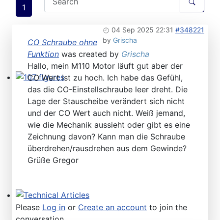
1
04 Sep 2025 22:31
#348221
by
Grischa
CO Schraube ohne
Funktion
was created by
Grischa
Hallo, mein M110 Motor läuft gut aber der
CO Wert ist zu hoch. Ich habe das Gefühl,
107 figures
das die CO-Einstellschraube leer dreht. Die
Lage der Stauscheibe verändert sich nicht
und der CO Wert auch nicht. Weiß jemand,
wie die Mechanik aussieht oder gibt es eine
Zeichnung davon? Kann man die Schraube
überdrehen/rausdrehen aus dem Gewinde?
Grüße Gregor
Technical Articles
Please
Log in
or
Create an account
to join the
conversation.