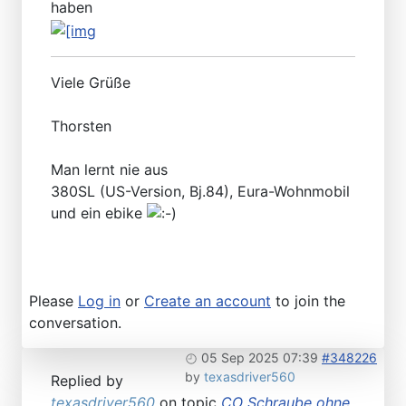
haben
Viele Grüße
Thorsten
Man lernt nie aus
380SL (US-Version, Bj.84), Eura-Wohnmobil
und ein ebike
Please
Log in
or
Create an account
to join the
conversation.
05 Sep 2025 07:39
#348226
by
texasdriver560
Replied by
texasdriver560
on topic
CO Schraube ohne