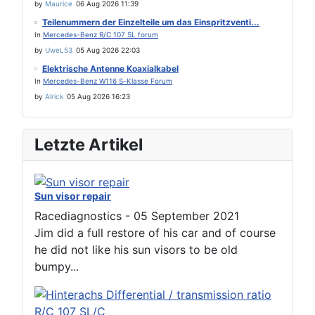
by
Maurice
06 Aug 2026 11:39
Teilenummern der Einzelteile um das Einspritzventi...
In
Mercedes-Benz R/C 107 SL forum
by
UweL53
05 Aug 2026 22:03
Elektrische Antenne Koaxialkabel
In
Mercedes-Benz W116 S-Klasse Forum
by
Alrick
05 Aug 2026 16:23
Letzte Artikel
Sun visor repair
Racediagnostics
-
05 September 2021
Jim did a full restore of his car and of course
he did not like his sun visors to be old
bumpy...