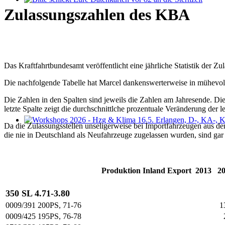
Bitte schickt Eure Datenkarten vor 82 an die Sternzeit
Zulassungszahlen des KBA
Das Kraftfahrtbundesamt veröffentlicht eine jährliche Statistik der 
Die nachfolgende Tabelle hat Marcel dankenswerterweise in mühevoller 
Die Zahlen in den Spalten sind jeweils die Zahlen am Jahresende. Die
letzte Spalte zeigt die durchschnittlche prozentuale Veränderung der le
Da die Zulassungsstellen unseligerweise bei Importfahrzeugen aus de
Workshops 2026 - Hzg & Klima 16.5. Erlangen, D-, KA-, KE-Je
die nie in Deutschland als Neufahrzeuge zugelassen wurden, sind gar n
Produktion
Inland
Export
2013
2
350 SL 4.71-3.80
0009/391 200PS, 71-76
1
0009/425 195PS, 76-78