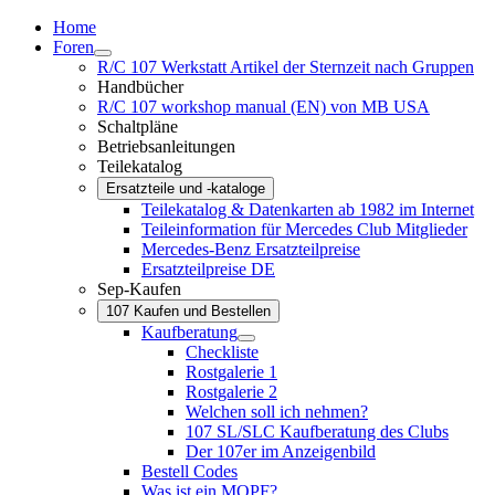
Home
Foren
R/C 107 Werkstatt Artikel der Sternzeit nach Gruppen
Handbücher
R/C 107 workshop manual (EN) von MB USA
Schaltpläne
Betriebsanleitungen
Teilekatalog
Ersatzteile und -kataloge
Teilekatalog & Datenkarten ab 1982 im Internet
Teileinformation für Mercedes Club Mitglieder
Mercedes-Benz Ersatzteilpreise
Ersatzteilpreise DE
Sep-Kaufen
107 Kaufen und Bestellen
Kaufberatung
Checkliste
Rostgalerie 1
Rostgalerie 2
Welchen soll ich nehmen?
107 SL/SLC Kaufberatung des Clubs
Der 107er im Anzeigenbild
Bestell Codes
Was ist ein MOPF?