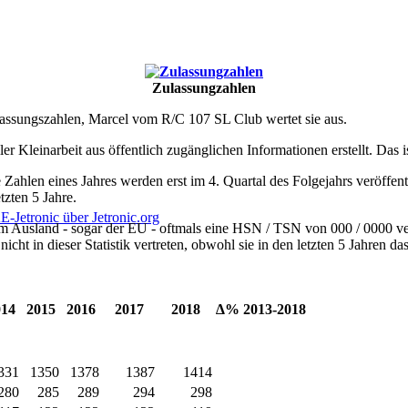
Zulassungzahlen
Zulassungszahlen, Marcel vom R/C 107 SL Club wertet sie aus.
Kleinarbeit aus öffentlich zugänglichen Informationen erstellt. Das ist
 Zahlen eines Jahres werden erst im 4. Quartal des Folgejahrs veröffen
tzten 5 Jahre.
m Ausland - sogar der EU - oftmals eine HSN / TSN von 000 / 0000 ver
tronic über Jetronic.org
icht in dieser Statistik vertreten, obwohl sie in den letzten 5 Jahren
014
2015
2016
2017
2018
∆% 2013-2018
331
1350
1378
1387
1414
280
285
289
294
298