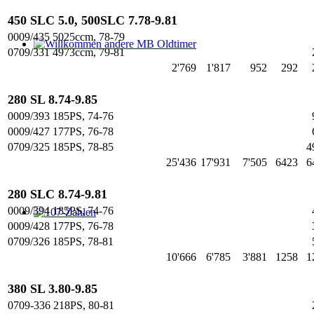
450 SLC 5.0, 500SLC 7.78-9.81
0009/435 5025ccm, 78-79
0709/331 4973ccm, 79-81
Willkommen andere MB Oldtimer
2'769
1'817
952
292
280 SL 8.74-9.85
0009/393 185PS, 74-76
0009/427 177PS, 76-78
0709/325 185PS, 78-85
4
25'436
17'931
7'505
6423
6
280 SLC 8.74-9.81
0009/394 185PS, 74-76
107-Zahlen
0009/428 177PS, 76-78
0709/326 185PS, 78-81
10'666
6'785
3'881
1258
1
380 SL 3.80-9.85
0709-336 218PS, 80-81