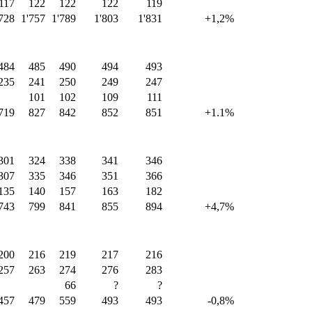
117
122
122
122
119
728
1'757
1'789
1'803
1'831
+1,2%
484
485
490
494
493
235
241
250
249
247
101
102
109
111
719
827
842
852
851
+1.1%
301
324
338
341
346
307
335
346
351
366
135
140
157
163
182
743
799
841
855
894
+4,7%
200
216
219
217
216
257
263
274
276
283
66
?
?
457
479
559
493
493
-0,8%