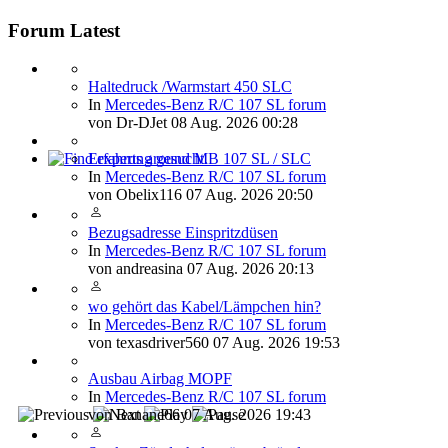
Forum Latest
Haltedruck /Warmstart 450 SLC
In
Mercedes-Benz R/C 107 SL forum
von
Dr-DJet
08 Aug. 2026 00:28
Erfahrung gesucht.
Find experts around MB 107 SL / SLC
In
Mercedes-Benz R/C 107 SL forum
von
Obelix116
07 Aug. 2026 20:50
Bezugsadresse Einspritzdüsen
In
Mercedes-Benz R/C 107 SL forum
von
andreasina
07 Aug. 2026 20:13
wo gehört das Kabel/Lämpchen hin?
In
Mercedes-Benz R/C 107 SL forum
von
texasdriver560
07 Aug. 2026 19:53
Ausbau Airbag MOPF
In
Mercedes-Benz R/C 107 SL forum
von
Banane66
07 Aug. 2026 19:43