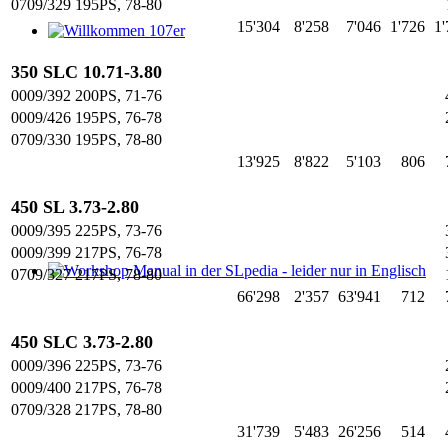
0709/329 195PS, 78-80
15'304
8'258
7'046
1'726
1'
Willkommen 107er
350 SLC 10.71-3.80
0009/392 200PS, 71-76
0009/426 195PS, 76-78
0709/330 195PS, 78-80
13'925
8'822
5'103
806
450 SL 3.73-2.80
0009/395 225PS, 73-76
0009/399 217PS, 76-78
0709/327 217PS, 78-80
Workshop Manual in der SLpedia - leider nur in Englisch
66'298
2'357
63'941
712
450 SLC 3.73-2.80
0009/396 225PS, 73-76
0009/400 217PS, 76-78
0709/328 217PS, 78-80
31'739
5'483
26'256
514