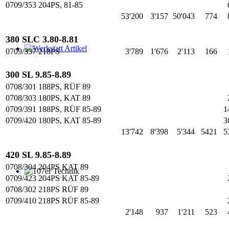
0709/353 204PS, 81-85
53'200
3'157
50'043
774
380 SLC 3.80-8.81
0709/337 218PS
3'789
1'676
2'113
166
Werkstatt Artikel
300 SL 9.85-8.89
0708/301 188PS, RÜF 89
0708/303 180PS, KAT 89
0709/391 188PS, RÜF 85-89
1
0709/420 180PS, KAT 85-89
3
13'742
8'398
5'344
5421
5
420 SL 9.85-8.89
0708/304 204PS KAT 89
0709/423 204PS KAT 85-89
107er Technik
0708/302 218PS RÜF 89
0709/410 218PS RÜF 85-89
2'148
937
1'211
523