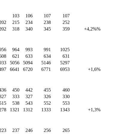
103
106
107
107
202
215
234
238
252
202
318
340
345
359
+4,2%%
956
964
993
991
1025
608
621
633
634
631
933
5056
5094
5146
5297
497
6641
6720
6771
6953
+1,6%
436
450
442
455
460
327
333
327
326
330
515
538
543
552
553
278
1321
1312
1333
1343
+1,3%
223
237
246
256
265