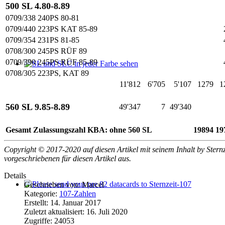
500 SL 4.80-8.89
0709/338 240PS 80-81
0709/440 223PS KAT 85-89
0709/354 231PS 81-85
0708/300 245PS RÜF 89
0709/390 245PS RÜF 85-89
SL und SLC in jeder Farbe sehen
0708/305 223PS, KAT 89
11'812
6'705
5'107
1279
1
560 SL 9.85-8.89
49'347
7
49'340
Gesamt Zulassungszahl KBA: ohne 560 SL
19894
19
Copyright © 2017-2020 auf diesen Artikel mit seinem Inhalt by Sternz
vorgeschriebenen für diesen Artikel aus.
Details
Geschrieben von:
Marcel
Please send your pre 82 datacards to Sternzeit-107
Kategorie:
107-Zahlen
Erstellt: 14. Januar 2017
Zuletzt aktualisiert: 16. Juli 2020
Zugriffe: 24053