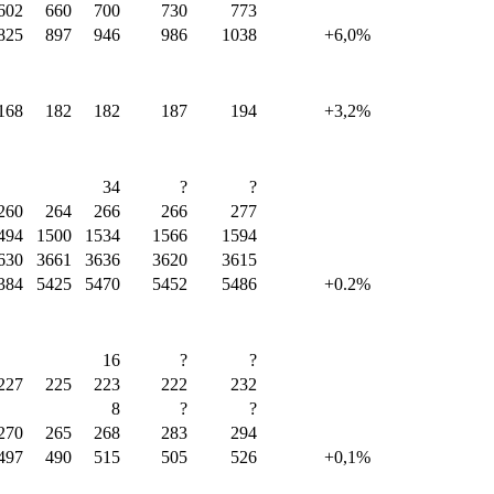
602
660
700
730
773
825
897
946
986
1038
+6,0%
168
182
182
187
194
+3,2%
34
?
?
260
264
266
266
277
494
1500
1534
1566
1594
630
3661
3636
3620
3615
384
5425
5470
5452
5486
+0.2%
16
?
?
227
225
223
222
232
8
?
?
270
265
268
283
294
497
490
515
505
526
+0,1%