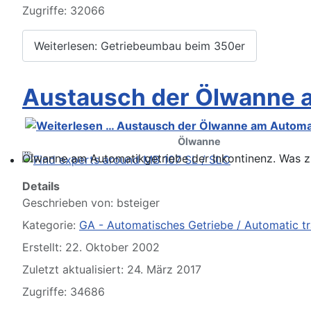
Please send your pre 82 datacards to Sternzeit-107
Zugriffe: 32066
Weiterlesen: Getriebeumbau beim 350er
Austausch der Ölwanne 
Ölwanne
Ölwanne am Automatikgetriebe der Inkontinenz. Was zu 
Find experts around MB 107 SL / SLC
Details
Geschrieben von:
bsteiger
Kategorie:
GA - Automatisches Getriebe / Automatic t
Erstellt: 22. Oktober 2002
Zuletzt aktualisiert: 24. März 2017
Zugriffe: 34686