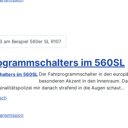
3 am Beispiel 560er SL R107
rogrammschalters im 560SL
Der Fahrprogrammschalter in den europä
besonderen Akzent in den Innenraum. Das
inalitätspolizei mir danach strafend in die Augen schaut…
h
ransmission