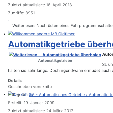
Zuletzt aktualisiert: 16. April 2018
Zugriffe: 8951
Weiterlesen: Nachrüsten eines Fahrprogrammschalte
Willkommen andere MB Oldtimer
Automatikgetriebe überh
Auto
Automatikgetriebe
SL un
halten sie sehr lange. Doch irgendwann ermüdet auch 
Details
Geschrieben von:
knito
Kategorie:
GA - Automatisches Getriebe / Automatic t
107-Zahlen
Erstellt: 19. Januar 2009
Zuletzt aktualisiert: 24. März 2017