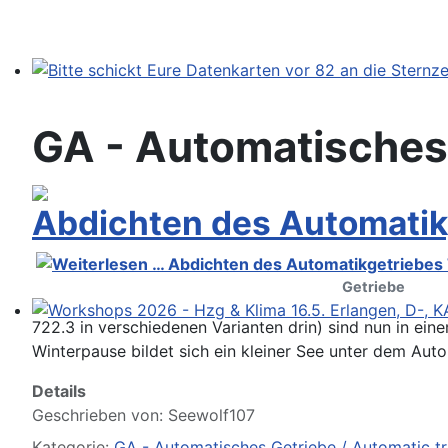
Bitte schickt Eure Datenkarten vor 82 an die Sternzeit
GA - Automatisches 
Abdichten des Automatik
Getriebe
722.3 in verschiedenen Varianten drin) sind nun in ein
Workshops 2026 - Hzg & Klima 16.5. Erlangen, D-, KA-,
Winterpause bildet sich ein kleiner See unter dem Auto
Details
Geschrieben von:
Seewolf107
Kategorie:
GA - Automatisches Getriebe / Automatic t