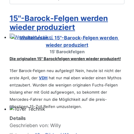
15''-Barock-Felgen werden
wieder produziert
Werkstatt Artikel
15' Barockfelgen
Die originalen 15" Barockfelgen werden wieder produziert!
15er Barock-Felgen neu aufgelegt! Nein, heute ist nicht der
erste April, der
VDH
hat nur mal eben wieder einen Mythos
entzaubert. Wurden die wenigen originalen Fuchs-Felgen
bislang eher mit Gold aufgewogen, so bekommt der
Mercedes-Fahrer nun die Möglichkeit auf die preis-
günstigen 15-Zoll Reifen umzusteigen.
107er Technik
Details
Geschrieben von:
Willy