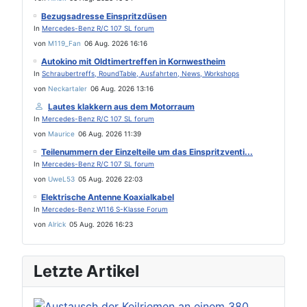
Bezugsadresse Einspritzdüsen
In
Mercedes-Benz R/C 107 SL forum
von
M119_Fan
06 Aug. 2026 16:16
Autokino mit Oldtimertreffen in Kornwestheim
In
Schraubertreffs, RoundTable, Ausfahrten, News, Workshops
von
Neckartaler
06 Aug. 2026 13:16
Lautes klakkern aus dem Motorraum
In
Mercedes-Benz R/C 107 SL forum
von
Maurice
06 Aug. 2026 11:39
Teilenummern der Einzelteile um das Einspritzventi...
In
Mercedes-Benz R/C 107 SL forum
von
UweL53
05 Aug. 2026 22:03
Elektrische Antenne Koaxialkabel
In
Mercedes-Benz W116 S-Klasse Forum
von
Alrick
05 Aug. 2026 16:23
Letzte Artikel