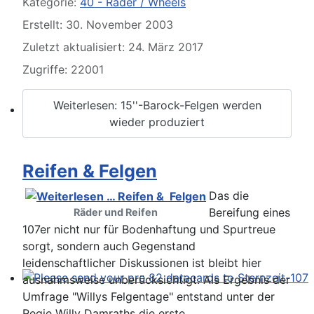
Kategorie:
40 - Räder / Wheels
Erstellt: 30. November 2003
Zuletzt aktualisiert: 24. März 2017
Zugriffe: 22001
Weiterlesen: 15''-Barock-Felgen werden
wieder produziert
SL und SLC in jeder Farbe sehen
Reifen & Felgen
Das die
Bereifung eines
Räder und Reifen
107er nicht nur für Bodenhaftung und Spurtreue
sorgt, sondern auch Gegenstand
leidenschaftlicher Diskussionen ist bleibt hier
ausnahmsweise unberücksichtigt. Als Ergebnis der
Please send your pre 82 datacards to Sternzeit-107
Umfrage "Willys Felgentage" entstand unter der
Regie Willy Damraths die erste