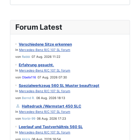
Forum Latest
Verschiedene Sitze erkennen
In
Mercedes-Benz R/C 107 SL forum
von
Rabbi
07 Aug. 2026 11:22
Erfahrung gesucht.
In
Mercedes-Benz R/C 107 SL forum
von
Obelix116
07 Aug. 2026 07:30
Spezialwerkzeug 560 SL Muster beauftragt
In
Mercedes-Benz R/C 107 SL forum
von
Bernd R.
06 Aug. 2026 18:13
Haltedruck /Warmstart 450 SLC
In
Mercedes-Benz R/C 107 SL forum
von
Norbi-99
06 Aug. 2026 17:23
Leerlauf und Tastverhältnis 560 SL
In
Mercedes-Benz R/C 107 SL forum
von
Alrick
06 Aug. 2026 16:54