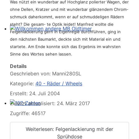
Was nützt ein wunderbar auf Hochglanz polierter Wagen, der
ohne Dellen, Kratzer und mit wunderbar glänzendem Chrom-
schmuck daherkommt, wenn er auf schmuddeligen Rädern
steht? Die gesam- te Optik leidet! Manfred wollte die
Felgenlackierung gern in Eigenregie durchführen, ging in
Willkommen andere MB Oldtimer
den nächsten Baumarkt, deckte sich mit Material ein und
startete. Am Ende konnte sich das Ergebnis im wahrsten
Sinne des Wortes sehen lassen.
Details
Geschrieben von:
Manni280SL
Kategorie:
40 - Räder / Wheels
Erstellt: 24. Juli 2004
Zuletzt aktualisiert: 24. März 2017
107-Zahlen
Zugriffe: 46517
Weiterlesen: Felgenlackierung mit der
Sprühdose