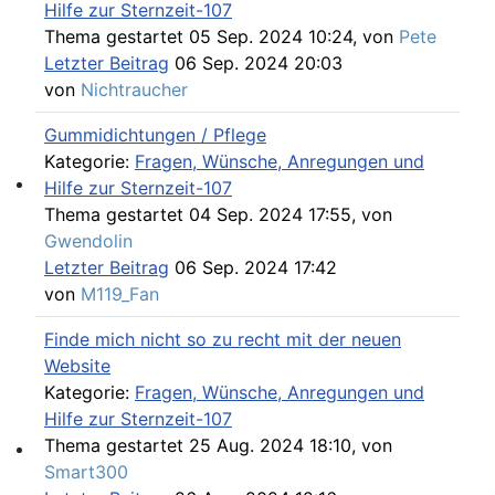
Hilfe zur Sternzeit-107
Thema gestartet 05 Sep. 2024 10:24, von
Pete
Letzter Beitrag
06 Sep. 2024 20:03
von
Nichtraucher
Gummidichtungen / Pflege
Kategorie:
Fragen, Wünsche, Anregungen und
Hilfe zur Sternzeit-107
Werkstatt Artikel
Thema gestartet 04 Sep. 2024 17:55, von
Gwendolin
Letzter Beitrag
06 Sep. 2024 17:42
von
M119_Fan
Finde mich nicht so zu recht mit der neuen
Website
Kategorie:
Fragen, Wünsche, Anregungen und
Hilfe zur Sternzeit-107
Thema gestartet 25 Aug. 2024 18:10, von
Smart300
107er Technik