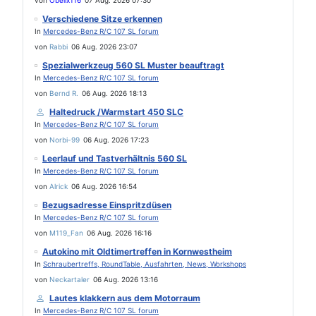
von
Obelix116
07 Aug. 2026 07:30
Verschiedene Sitze erkennen
In
Mercedes-Benz R/C 107 SL forum
von
Rabbi
06 Aug. 2026 23:07
Spezialwerkzeug 560 SL Muster beauftragt
In
Mercedes-Benz R/C 107 SL forum
von
Bernd R.
06 Aug. 2026 18:13
Haltedruck /Warmstart 450 SLC
In
Mercedes-Benz R/C 107 SL forum
von
Norbi-99
06 Aug. 2026 17:23
Leerlauf und Tastverhältnis 560 SL
In
Mercedes-Benz R/C 107 SL forum
von
Alrick
06 Aug. 2026 16:54
Bezugsadresse Einspritzdüsen
In
Mercedes-Benz R/C 107 SL forum
von
M119_Fan
06 Aug. 2026 16:16
Autokino mit Oldtimertreffen in Kornwestheim
In
Schraubertreffs, RoundTable, Ausfahrten, News, Workshops
von
Neckartaler
06 Aug. 2026 13:16
Lautes klakkern aus dem Motorraum
In
Mercedes-Benz R/C 107 SL forum